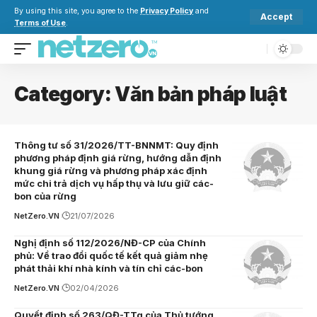
By using this site, you agree to the
Privacy Policy
and
Accept
Terms of Use
.
Category:
Văn bản pháp luật
Thông tư số 31/2026/TT-BNNMT: Quy định
phương pháp định giá rừng, hướng dẫn định
khung giá rừng và phương pháp xác định
mức chi trả dịch vụ hấp thụ và lưu giữ các-
bon của rừng
NetZero.VN
21/07/2026
Nghị định số 112/2026/NĐ-CP của Chính
phủ: Về trao đổi quốc tế kết quả giảm nhẹ
phát thải khí nhà kính và tín chỉ các-bon
NetZero.VN
02/04/2026
Quyết định số 263/QĐ-TTg của Thủ tướng