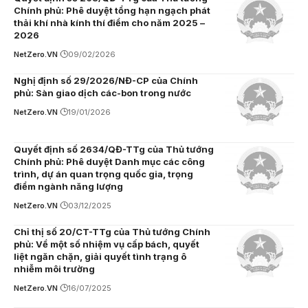
Chính phủ: Phê duyệt tổng hạn ngạch phát
thải khí nhà kính thí điểm cho năm 2025 –
2026
NetZero.VN
09/02/2026
Nghị định số 29/2026/NĐ-CP của Chính
phủ: Sàn giao dịch các-bon trong nước
NetZero.VN
19/01/2026
Quyết định số 2634/QĐ-TTg của Thủ tướng
Chính phủ: Phê duyệt Danh mục các công
trình, dự án quan trọng quốc gia, trọng
điểm ngành năng lượng
NetZero.VN
03/12/2025
Chỉ thị số 20/CT-TTg của Thủ tướng Chính
phủ: Về một số nhiệm vụ cấp bách, quyết
liệt ngăn chặn, giải quyết tình trạng ô
nhiễm môi trường
NetZero.VN
16/07/2025