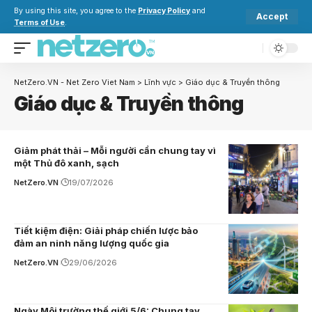
By using this site, you agree to the
Privacy Policy
and
Accept
Terms of Use
.
NetZero.VN - Net Zero Viet Nam
>
Lĩnh vực
>
Giáo dục & Truyền thông
Giáo dục & Truyền thông
Giảm phát thải – Mỗi người cần chung tay vì
một Thủ đô xanh, sạch
NetZero.VN
19/07/2026
Tiết kiệm điện: Giải pháp chiến lược bảo
đảm an ninh năng lượng quốc gia
NetZero.VN
29/06/2026
Ngày Môi trường thế giới 5/6: Chung tay