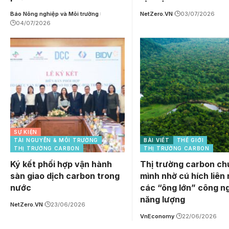
Báo Nông nghiệp và Môi trường
NetZero.VN
03/07/2026
04/07/2026
SỰ KIỆN
TÀI NGUYÊN & MÔI TRƯỜNG
BÀI VIẾT
THẾ GIỚI
THỊ TRƯỜNG CARBON
THỊ TRƯỜNG CARBON
Ký kết phối hợp vận hành
Thị trường carbon c
sàn giao dịch carbon trong
mình nhờ cú hích liên
nước
các “ông lớn” công n
năng lượng
NetZero.VN
23/06/2026
VnEconomy
22/06/2026