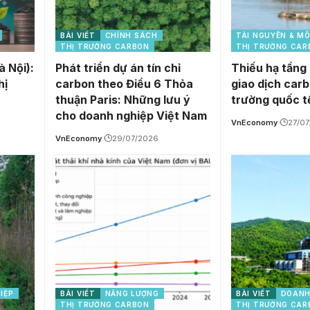
BÀI VIẾT
CHÍNH SÁCH
TÀI NGUYÊN & M
THỊ TRƯỜNG CARBON
THỊ TRƯỜNG CAR
à Nội):
Phát triển dự án tín chỉ
Thiếu hạ tầng 
hị
carbon theo Điều 6 Thỏa
giao dịch carb
thuận Paris: Những lưu ý
trường quốc t
cho doanh nghiệp Việt Nam
VnEconomy
27/0
VnEconomy
29/07/2026
IỆP
BÀI VIẾT
NĂNG LƯỢNG
BÀI VIẾT
DOANH
THỊ TRƯỜNG CARBON
THỊ TRƯỜNG CAR