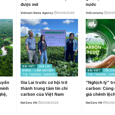
được mở
nước
Vietnam News Agency
30/06/2026
VnEconomy
29/0
BÀI VIẾT
GIA LAI
NÔNG - LÂM NGHIỆP
BÀI VIẾT
TÀI CH
THỊ TRƯỜNG CARBON
THỊ TRƯỜNG CAR
huyển
Gia Lai trước cơ hội trở
“Nghịch lý” tr
 minh
thành trung tâm tín chỉ
carbon: Cùng 
ghệ,
carbon của Việt Nam
giá chênh lệch 
NetZero.VN
20/06/2026
NetZero.VN
15/06