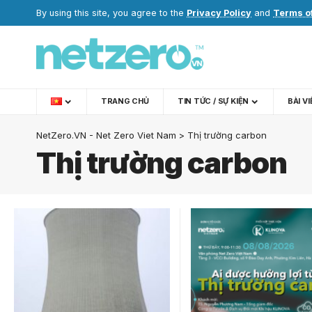
By using this site, you agree to the
Privacy Policy
and
Terms o
TRANG CHỦ
TIN TỨC / SỰ KIỆN
BÀI V
NetZero.VN - Net Zero Viet Nam
>
Thị trường carbon
Thị trường carbon