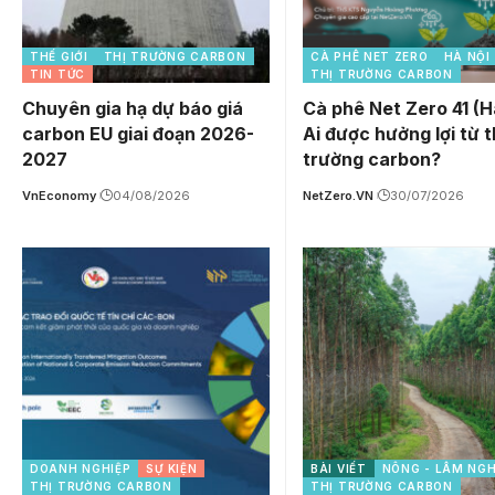
THẾ GIỚI
THỊ TRƯỜNG CARBON
CÀ PHÊ NET ZERO
HÀ NỘI
TIN TỨC
THỊ TRƯỜNG CARBON
Chuyên gia hạ dự báo giá
Cà phê Net Zero 41 (H
carbon EU giai đoạn 2026-
Ai được hưởng lợi từ t
2027
trường carbon?
VnEconomy
04/08/2026
NetZero.VN
30/07/2026
DOANH NGHIỆP
SỰ KIỆN
BÀI VIẾT
NÔNG - LÂM NGH
THỊ TRƯỜNG CARBON
THỊ TRƯỜNG CARBON