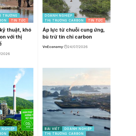
ÔI TRƯỜNG
DOANH NGHIỆP
BON
TIN TỨC
THỊ TRƯỜNG CARBON
TIN TỨC
kỹ thuật, khó
Áp lực từ chuỗi cung ứng,
on với thị
bù trừ tín chỉ carbon
ế
VnEconomy
24/07/2026
7/2026
 NGHIỆP
BÀI VIẾT
DOANH NGHIỆP
BON
THỊ TRƯỜNG CARBON