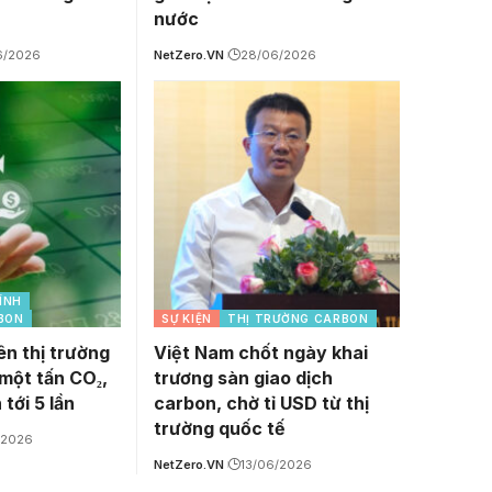
nước
6/2026
NetZero.VN
28/06/2026
ÍNH
BON
SỰ KIỆN
THỊ TRƯỜNG CARBON
ên thị trường
Việt Nam chốt ngày khai
một tấn CO₂,
trương sàn giao dịch
tới 5 lần
carbon, chờ tỉ USD từ thị
trường quốc tế
/2026
NetZero.VN
13/06/2026