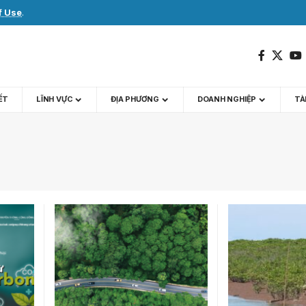
f Use
.
IẾT
LĨNH VỰC
ĐỊA PHƯƠNG
DOANH NGHIỆP
TÀI