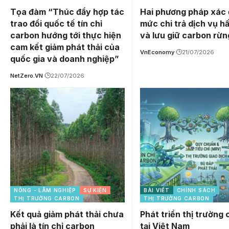
Tọa đàm “Thúc đẩy hợp tác
Hai phương pháp xác 
trao đổi quốc tế tín chỉ
mức chi trả dịch vụ h
carbon hướng tới thực hiện
và lưu giữ carbon rừn
cam kết giảm phát thải của
VnEconomy
21/07/2026
quốc gia và doanh nghiệp”
NetZero.VN
22/07/2026
NÔNG - LÂM NGHIỆP
SỰ KIỆN
BÀI VIẾT
CHÍNH SÁCH
THỊ TRƯỜNG CARBON
THỊ TRƯỜNG CARBON
Kết quả giảm phát thải chưa
Phát triển thị trường
phải là tín chỉ carbon
tại Việt Nam