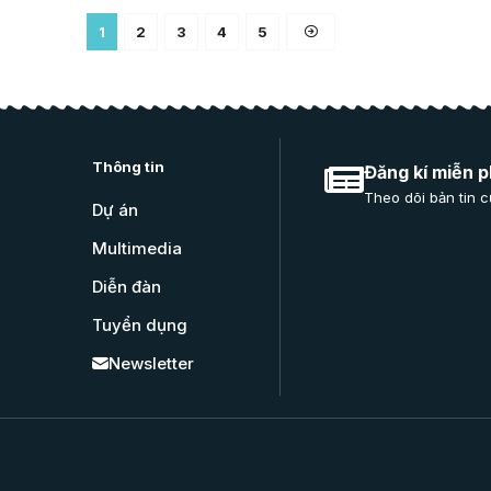
1
2
3
4
5
Thông tin
Đăng kí miễn p
Theo dõi bản tin c
Dự án
Multimedia
Diễn đàn
Tuyển dụng
Newsletter