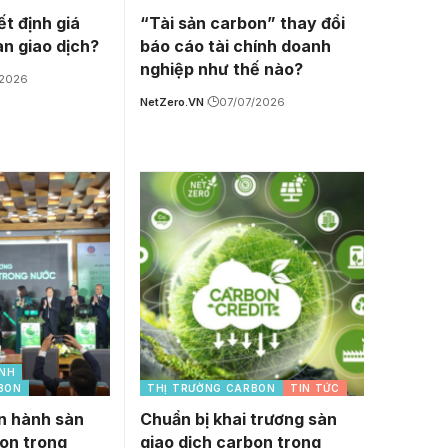
ết định giá
“Tài sản carbon” thay đổi
àn giao dịch?
báo cáo tài chính doanh
nghiệp như thế nào?
/2026
NetZero.VN
07/07/2026
ÍNH
BON
THỊ TRƯỜNG CARBON
TIN TỨC
n hành sàn
Chuẩn bị khai trương sàn
bon trong
giao dịch carbon trong