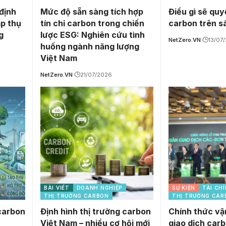
định
Mức độ sẵn sàng tích hợp
Điều gì sẽ quy
ấp thụ
tín chỉ carbon trong chiến
carbon trên s
g
lược ESG: Nghiên cứu tình
NetZero.VN
13/07
huống ngành năng lượng
Việt Nam
NetZero.VN
21/07/2026
BÀI VIẾT
DOANH NGHIỆP
SỰ KIỆN
TÀI CH
THỊ TRƯỜNG CARBON
THỊ TRƯỜNG CAR
 carbon
Định hình thị trường carbon
Chính thức vậ
Việt Nam – nhiều cơ hội mới
giao dịch car