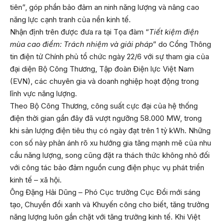
tiên”, góp phần bảo đảm an ninh năng lượng và nâng cao
năng lực cạnh tranh của nền kinh tế.
Nhận định trên được đưa ra tại Tọa đàm “
Tiết kiệm điện
mùa cao điểm: Trách nhiệm và giải pháp
” do Cổng Thông
tin điện tử Chính phủ tổ chức ngày 22/6 với sự tham gia của
đại diện Bộ Công Thương, Tập đoàn Điện lực Việt Nam
(EVN), các chuyên gia và doanh nghiệp hoạt động trong
lĩnh vực năng lượng.
Theo Bộ Công Thương, công suất cực đại của hệ thống
điện thời gian gần đây đã vượt ngưỡng 58.000 MW, trong
khi sản lượng điện tiêu thụ có ngày đạt trên 1 tỷ kWh. Những
con số này phản ánh rõ xu hướng gia tăng mạnh mẽ của nhu
cầu năng lượng, song cũng đặt ra thách thức không nhỏ đối
với công tác bảo đảm nguồn cung điện phục vụ phát triển
kinh tế – xã hội.
Ông Đặng Hải Dũng – Phó Cục trưởng Cục Đổi mới sáng
tạo, Chuyển đổi xanh và Khuyến công cho biết, tăng trưởng
năng lượng luôn gắn chặt với tăng trưởng kinh tế. Khi Việt