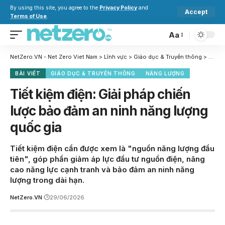
By using this site, you agree to the
Privacy Policy
and
Accept
Terms of Use
.
Aa
NetZero.VN - Net Zero Viet Nam
>
Lĩnh vực
>
Giáo dục & Truyền thông
>
Tiết k
BÀI VIẾT
GIÁO DỤC & TRUYỀN THÔNG
NĂNG LƯỢNG
Tiết kiệm điện: Giải pháp chiến
lược bảo đảm an ninh năng lượng
quốc gia
Tiết kiệm điện cần được xem là "nguồn năng lượng đầu
tiên", góp phần giảm áp lực đầu tư nguồn điện, nâng
cao năng lực cạnh tranh và bảo đảm an ninh năng
lượng trong dài hạn.
NetZero.VN
29/06/2026