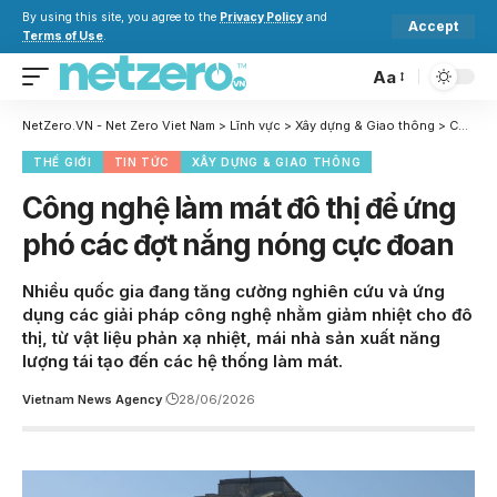
By using this site, you agree to the
Privacy Policy
and
Accept
Terms of Use
.
Aa
NetZero.VN - Net Zero Viet Nam
>
Lĩnh vực
>
Xây dựng & Giao thông
>
Công nghệ làm mát đô thị để ứng phó các đợt nắng nóng cực đoan
THẾ GIỚI
TIN TỨC
XÂY DỰNG & GIAO THÔNG
Công nghệ làm mát đô thị để ứng
phó các đợt nắng nóng cực đoan
Nhiều quốc gia đang tăng cường nghiên cứu và ứng
dụng các giải pháp công nghệ nhằm giảm nhiệt cho đô
thị, từ vật liệu phản xạ nhiệt, mái nhà sản xuất năng
lượng tái tạo đến các hệ thống làm mát.
Vietnam News Agency
28/06/2026