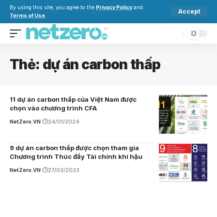
By using this site, you agree to the
Privacy Policy
and
Accept
Terms of Use
.
Thẻ:
dự án carbon thấp
11 dự án carbon thấp của Việt Nam được
chọn vào chương trình CFA
NetZero.VN
24/01/2024
9 dự án carbon thấp được chọn tham gia
Chương trình Thúc đẩy Tài chính khí hậu
NetZero.VN
27/03/2023