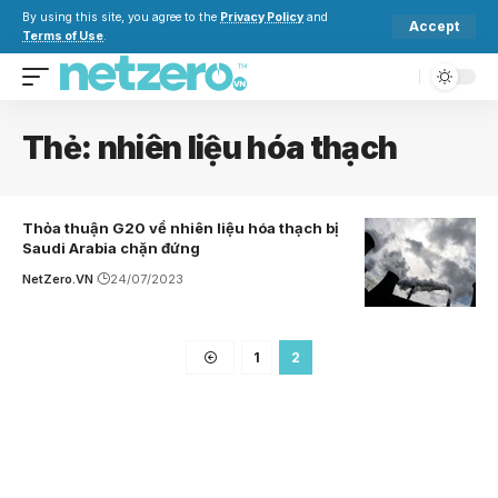
By using this site, you agree to the
Privacy Policy
and
Accept
Terms of Use
.
Thẻ:
nhiên liệu hóa thạch
Thỏa thuận G20 về nhiên liệu hóa thạch bị
Saudi Arabia chặn đứng
NetZero.VN
24/07/2023
1
2