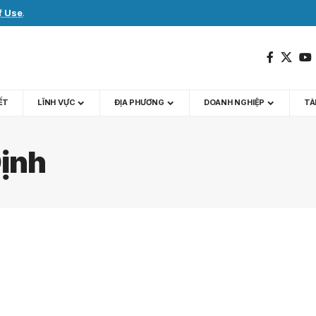
f Use
.
IẾT
LĨNH VỰC
ĐỊA PHƯƠNG
DOANH NGHIỆP
TÀI
Định