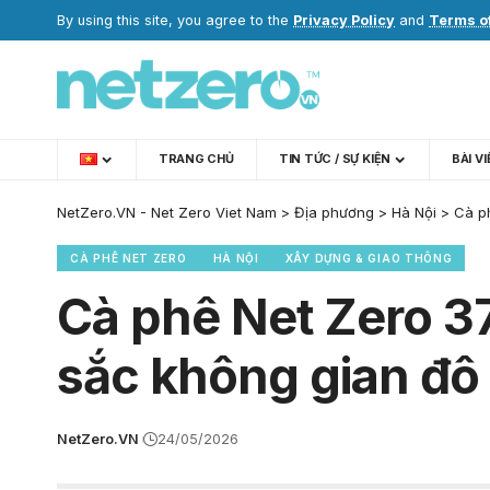
By using this site, you agree to the
Privacy Policy
and
Terms o
TRANG CHỦ
TIN TỨC / SỰ KIỆN
BÀI V
NetZero.VN - Net Zero Viet Nam
>
Địa phương
>
Hà Nội
>
Cà ph
CÀ PHÊ NET ZERO
HÀ NỘI
XÂY DỰNG & GIAO THÔNG
Cà phê Net Zero 37
sắc không gian đô 
NetZero.VN
24/05/2026