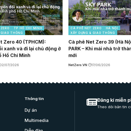
 ZERO
TP HỒ CHÍ MINH
CÀ PHÊ NET ZERO
HÀ NỘI
 GIAO THÔNG
XÂY DỰNG & GIAO THÔNG
t Zero 40 (TPHCM):
Cà phê Net Zero 39 (Hà Nộ
 xanh và đi lại chủ động ở
PARK – Khi mái nhà trở thà
 Hồ Chí Minh
mới
02/07/2026
NetZero.VN
17/06/2026
Thông tin
Đăng kí miễn p
Theo dõi bản tin c
Dự án
Multimedia
Diễn đàn