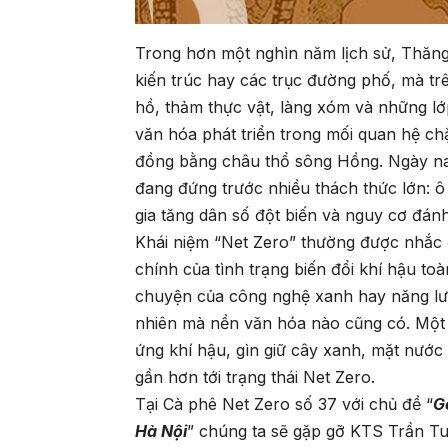
Trong hơn một nghìn năm lịch sử, Thăn
kiến trúc hay các trục đường phố, mà tr
hồ, thảm thực vật, làng xóm và những lớ
văn hóa phát triển trong mối quan hệ chặ
đồng bằng châu thổ sông Hồng. Ngày nay,
đang đứng trước nhiều thách thức lớn: ô
gia tăng dân số đột biến và nguy cơ đánh
Khái niệm “Net Zero” thường được nhắc 
chính của tình trạng biến đổi khí hậu toà
chuyện của công nghệ xanh hay năng lượn
nhiên mà nền văn hóa nào cũng có. Một đô
ứng khí hậu, gìn giữ cây xanh, mặt nước 
gần hơn tới trạng thái Net Zero.
Tại Cà phê Net Zero số 37 với chủ đề “
G
Hà Nội
” chúng ta sẽ gặp gỡ KTS Trần T