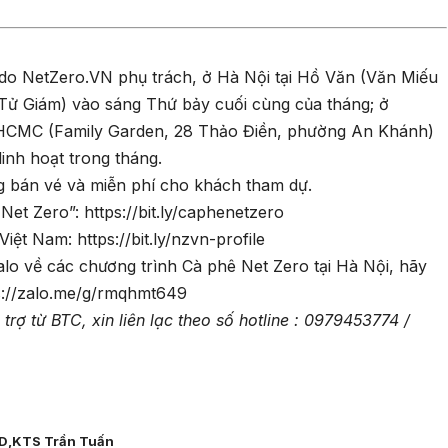
 do NetZero.VN phụ trách, ở Hà Nội tại Hồ Văn (Văn Miếu
Tử Giám) vào sáng Thứ bảy cuối cùng của tháng; ở
HCMC (Family Garden, 28 Thảo Điền, phường An Khánh)
inh hoạt trong tháng.
g bán vé và miễn phí cho khách tham dự.
 Net Zero”:
https://bit.ly/caphenetzero
 Việt Nam:
https://bit.ly/nzvn-profile
lo về các chương trình Cà phê Net Zero tại Hà Nội, hãy
s://zalo.me/g/rmqhmt649
rợ từ BTC, xin liên lạc theo số hotline : 0979453774 /
D
KTS Trần Tuấn