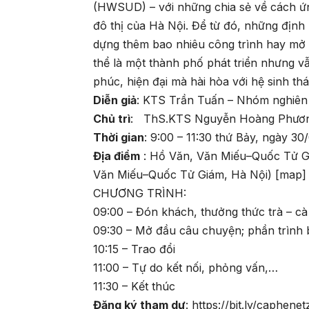
(HWSUD) – với những chia sẻ về cách ứn
đô thị của Hà Nội. Để từ đó, những định 
dựng thêm bao nhiêu công trình hay mở 
thể là một thành phố phát triển nhưng v
phúc, hiện đại mà hài hòa với hệ sinh thái
Diễn giả
: KTS Trần Tuấn – Nhóm nghiên
Chủ trì
: ThS.KTS Nguyễn Hoàng Phương 
Thời gian
: 9:00 – 11:30 thứ Bảy, ngày 3
Địa điểm
: Hồ Văn, Văn Miếu–Quốc Tử Gi
Văn Miếu–Quốc Tử Giám, Hà Nội) [
map
]
CHƯƠNG TRÌNH:
09:00 – Đón khách, thưởng thức trà – c
09:30 – Mở đầu câu chuyện; phần trình b
10:15 – Trao đổi
11:00 – Tự do kết nối, phỏng vấn,…
11:30 – Kết thúc
Đăng ký tham dự
:
https://bit.ly/caphene