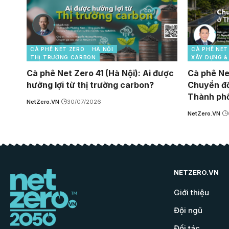
CÀ PHÊ NET ZERO
HÀ NỘI
CÀ PHÊ NET
THỊ TRƯỜNG CARBON
XÂY DỰNG &
Cà phê Net Zero 41 (Hà Nội): Ai được
Cà phê Ne
hưởng lợi từ thị trường carbon?
Chuyển đổi
Thành phố
NetZero.VN
30/07/2026
NetZero.VN
NETZERO.VN
Giới thiệu
Đội ngũ
Đối tác