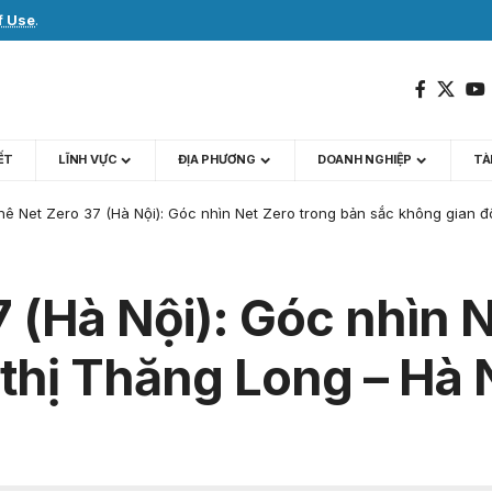
f Use
.
IẾT
LĨNH VỰC
ĐỊA PHƯƠNG
DOANH NGHIỆP
TÀI
ê Net Zero 37 (Hà Nội): Góc nhìn Net Zero trong bản sắc không gian đ
 (Hà Nội): Góc nhìn 
thị Thăng Long – Hà 