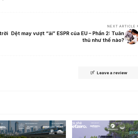
NEXT ARTICLE
trời
Dệt may vượt “ải” ESPR của EU – Phần 2: Tuân
thủ như thế nào?
Leave a review