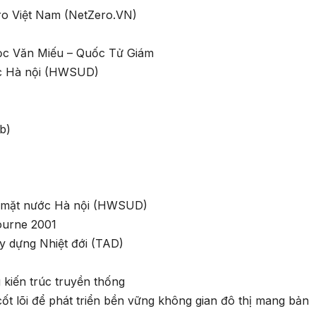
ro Việt Nam (NetZero.VN)
ọc Văn Miếu – Quốc Tử Giám
ớc Hà nội (HWSUD)
b)
n mặt nước Hà nội (HWSUD)
bourne 2001
ây dựng Nhiệt đới (TAD)
g kiến trúc truyền thống
cốt lõi để phát triển bền vững không gian đô thị mang bản