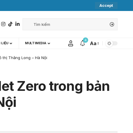
Accept
4
Aa
 LIỆU
MULTIMEDIA
ô thị Thăng Long – Hà Nội
Net Zero trong bản
Nội