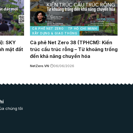
CÀ PHÊ NET ZERO
TP HỒ CHÍ MINH
XÂY DỰNG & GIAO THÔNG
i): SKY
Cà phê Net Zero 38 (TPHCM): Kiến
nh mặt đất
trúc cấu trúc rỗng – Từ khoảng trống
đến khả năng chuyển hóa
NetZero.VN
06/06/2026
hí
ủa chúng tôi