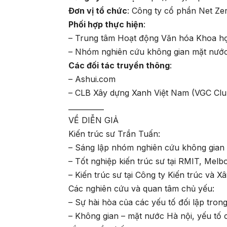
Đơn vị tổ chức
: Công ty cổ phần Net Ze
Phối hợp thực hiện
:
– Trung tâm Hoạt động Văn hóa Khoa h
– Nhóm nghiên cứu không gian mặt nư
Các đối tác truyền thông
:
– Ashui.com
– CLB Xây dựng Xanh Việt Nam (VGC Clu
__________
VỀ DIỄN GIẢ
Kiến trúc sư Trần Tuấn:
– Sáng lập nhóm nghiên cứu không gia
– Tốt nghiệp kiến trúc sư tại RMIT, Mel
– Kiến trúc sư tại Công ty Kiến trúc và X
Các nghiên cứu và quan tâm chủ yếu:
– Sự hài hòa của các yếu tố đối lập tron
– Không gian – mặt nước Hà nội, yếu tố 