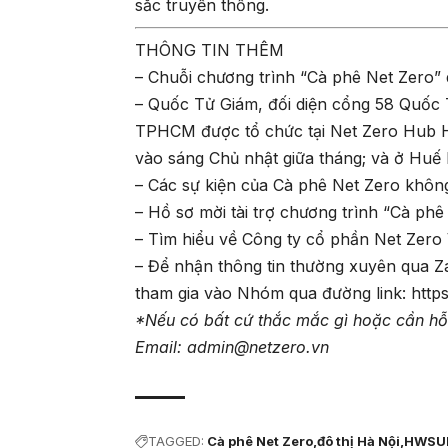
sắc truyền thống.
THÔNG TIN THÊM
– Chuỗi chương trình “Cà phê Net Zero”
– Quốc Tử Giám, đối diện cổng 58 Quốc 
TPHCM được tổ chức tại Net Zero Hub 
vào sáng Chủ nhật giữa tháng; và ở Huế l
– Các sự kiện của Cà phê Net Zero khôn
– Hồ sơ mời tài trợ chương trình “Cà phê
– Tìm hiểu về Công ty cổ phần Net Zero
– Để nhận thông tin thường xuyên qua Za
tham gia vào Nhóm qua đường link:
http
*Nếu có bất cứ thắc mắc gì hoặc cần hỗ t
Email:
admin@netzero.vn
TAGGED:
Cà phê Net Zero
đô thị Hà Nội
HWSU