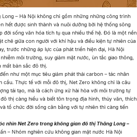
g Long – Hà Nội không chỉ gồm những những công trình
ên hết được sinh thành và nuôi dưỡng bởi hệ thống sông
p đời sống văn hóa tích tụ qua nhiều thế hệ. Đó là một nền
t chẽ giữa con người với khí hậu và điều kiện tự nhiên của
 trước những áp lực của phát triển hiện đại, Hà Nội
 nhiễm môi trường, suy giảm mặt nước, ùn tắc giao thông,
 mất bản sắc đô thị.
đến như một mục tiêu giảm phát thải carbon – tác nhân
n cầu. Thực tế với mỗi đô thị, Net Zero không chỉ là câu
g tái tạo, mà là cách ứng xử hài hòa với môi trường tự
 thị càng hiểu và biết tôn trọng địa hình, thủy văn, thích
và tổ chức đời sống cân bằng với tự nhiên thì càng tiến
óc
nhìn Net Zero trong không gian đô thị Thăng
Long –
uấn – Nhóm nghiên cứu không gian mặt nước Hà Nội