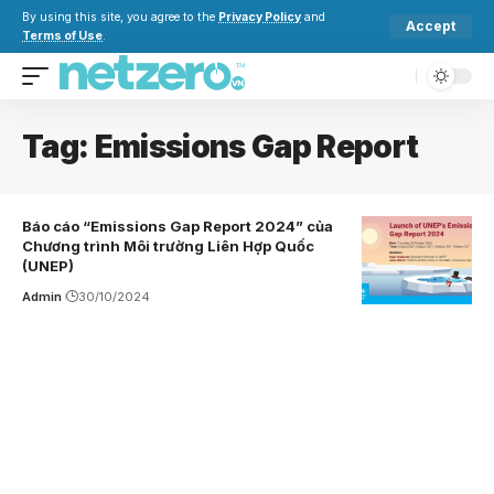
By using this site, you agree to the
Privacy Policy
and
Accept
Terms of Use
.
Tag:
Emissions Gap Report
Báo cáo “Emissions Gap Report 2024” của
Chương trình Môi trường Liên Hợp Quốc
(UNEP)
Admin
30/10/2024