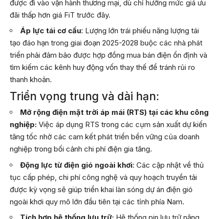
được đi vào vận hành thương mại, dù chỉ hưởng mức giá ưu
đãi thấp hơn giá FiT trước đây.
Áp lực tái cơ cấu
: Lượng lớn trái phiếu năng lượng tái
tạo đáo hạn trong giai đoạn 2025-2028 buộc các nhà phát
triển phải đảm bảo được hợp đồng mua bán điện ổn định và
tìm kiếm các kênh huy động vốn thay thế để tránh rủi ro
thanh khoản.
Triển vọng trung và dài hạn:
Mở rộng điện mặt trời áp mái (RTS) tại các khu công
nghiệp:
Việc áp dụng RTS trong các cụm sản xuất dự kiến
tăng tốc nhờ các cam kết phát triển bền vững của doanh
nghiệp trong bối cảnh chi phí điện gia tăng.
Động lực từ điện gió ngoài khơi
: Các cập nhật về thủ
tục cấp phép, chi phí công nghệ và quy hoạch truyền tải
được kỳ vọng sẽ giúp triển khai làn sóng dự án điện gió
ngoài khơi quy mô lớn đầu tiên tại các tỉnh phía Nam.
Tích hợp hệ thống lưu trữ:
Hệ thống pin lưu trữ năng