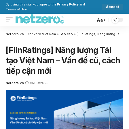
By using this site, you agree to the
Privacy Policy
and
Accept
Terms of Use
.
Aa
NetZero.VN - Net Zero Viet Nam
>
Báo cáo
>
[FiinRatings] Năng lượng Tái tạo Việt Nam – Vấn đề cũ, cách tiếp cận mới
[FiinRatings] Năng lượng Tái
tạo Việt Nam – Vấn đề cũ, cách
tiếp cận mới
NetZero.VN
08/09/2025