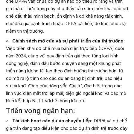
chế DPPA vẫn chưa có dự án nào do thiếu rõ ràng và trần
giá thấp. Thực trạng này cho thấy cần sớm triển khai các cơ
chế đấu thầu minh bạch, ổn định và có khả năng tài chính,
như đấu giá cạnh tranh hoặc DPPA cải tiến, để khôi phục lại
niềm tin thị trường.
Chính sách mở cửa và sự phát triển của thị trường
:
Việc triển khai cơ chế mua bán điện trực tiếp (DPPA) cuối
năm 2024, cùng với quy định trần giá theo từng loại hình
công nghệ, đánh dấu bước chuyển sang một khung phát
triển năng lượng tái tạo theo định hướng thị trường hơn, từ
đó mở ra lộ trình cho các dự án đang bị đình trệ, báo hiệu
sự tái khởi động của dòng vốn đầu tư, đặc biệt trong các
lĩnh vực điện mặt trời áp mái, điện gió ngoài khơi và các mô
hình kết hợp NLTT với hệ thống lưu trữ.
Triển vọng ngắn hạn:
Tái kích hoạt các dự án chuyển tiếp
: DPPA và cơ chế
giá trần đang tạo điều kiện cho các dự án đình trệ trước đây