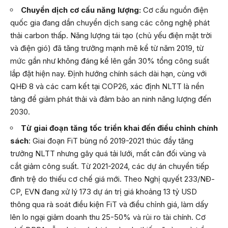
Chuyển dịch cơ cấu năng lượng:
Cơ cấu nguồn điện
quốc gia đang dần chuyển dịch sang các công nghệ phát
thải carbon thấp. Năng lượng tái tạo (chủ yếu điện mặt trời
và điện gió) đã tăng trưởng mạnh mẽ kể từ năm 2019, từ
mức gần như không đáng kể lên gần 30% tổng công suất
lắp đặt hiện nay. Định hướng chính sách dài hạn, cùng với
QHĐ 8 và các cam kết tại COP26, xác định NLTT là nền
tảng để giảm phát thải và đảm bảo an ninh năng lượng đến
2030.
Từ giai đoạn tăng tốc triển khai đến điều chỉnh chính
sách
: Giai đoạn FiT bùng nổ 2019-2021 thúc đẩy tăng
trưởng NLTT nhưng gây quá tải lưới, mất cân đối vùng và
cắt giảm công suất. Từ 2021-2024, các dự án chuyển tiếp
đình trệ do thiếu cơ chế giá mới. Theo Nghị quyết 233/NĐ-
CP, EVN đang xử lý 173 dự án trị giá khoảng 13 tỷ USD
thông qua rà soát điều kiện FiT và điều chỉnh giá, làm dấy
lên lo ngại giảm doanh thu 25-50% và rủi ro tài chính. Cơ