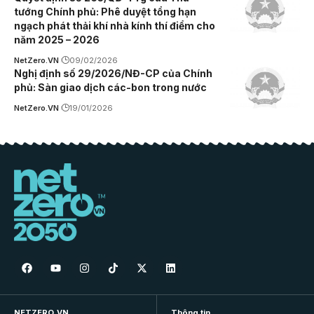
tướng Chính phủ: Phê duyệt tổng hạn
ngạch phát thải khí nhà kính thí điểm cho
năm 2025 – 2026
NetZero.VN
09/02/2026
Nghị định số 29/2026/NĐ-CP của Chính
phủ: Sàn giao dịch các-bon trong nước
NetZero.VN
19/01/2026
NETZERO.VN
Thông tin