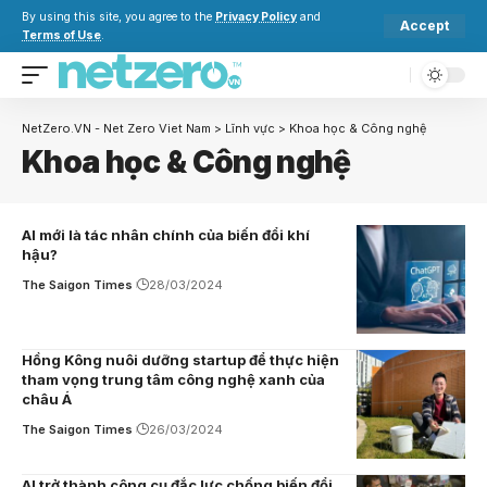
By using this site, you agree to the
Privacy Policy
and
Accept
Terms of Use
.
NetZero.VN - Net Zero Viet Nam
>
Lĩnh vực
>
Khoa học & Công nghệ
Khoa học & Công nghệ
AI mới là tác nhân chính của biến đổi khí
hậu?
The Saigon Times
28/03/2024
Hồng Kông nuôi dưỡng startup để thực hiện
tham vọng trung tâm công nghệ xanh của
châu Á
The Saigon Times
26/03/2024
AI trở thành công cụ đắc lực chống biến đổi