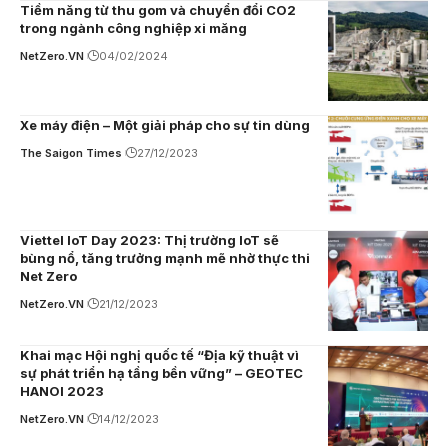
Tiềm năng từ thu gom và chuyển đổi CO2
trong ngành công nghiệp xi măng
NetZero.VN
04/02/2024
Xe máy điện – Một giải pháp cho sự tin dùng
The Saigon Times
27/12/2023
Viettel IoT Day 2023: Thị trường IoT sẽ
bùng nổ, tăng trưởng mạnh mẽ nhờ thực thi
Net Zero
NetZero.VN
21/12/2023
Khai mạc Hội nghị quốc tế “Địa kỹ thuật vì
sự phát triển hạ tầng bền vững” – GEOTEC
HANOI 2023
NetZero.VN
14/12/2023