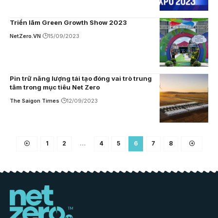
Triển lãm Green Growth Show 2023
NetZero.VN
15/09/2023
Pin trữ năng lượng tái tạo đóng vai trò trung
tâm trong mục tiêu Net Zero
The Saigon Times
12/09/2023
1
2
…
4
5
6
7
8