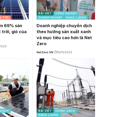
BÀI VIẾT
CÔNG NGHIỆP
N TỨC
DOANH NGHIỆP
NĂNG LƯỢNG
ếm 69% sản
Doanh nghiệp chuyển dịch
 trời, gió của
theo hướng sản xuất xanh
và mục tiêu cao hơn là Net
Zero
/2023
NetZero.VN
16/11/2023
 SÁCH
BÀI VIẾT
CHÍNH SÁCH
NĂNG LƯỢNG