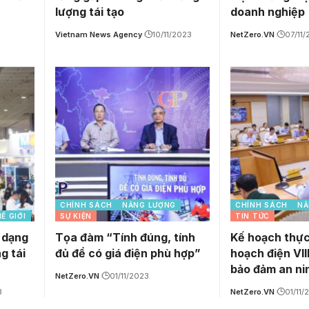
lượng tái tạo
doanh nghiệp
Vietnam News Agency
10/11/2023
NetZero.VN
07/11
CHÍNH SÁCH
NĂNG LƯỢNG
CHÍNH SÁCH
NĂ
Ế GIỚI
SỰ KIỆN
TIN TỨC
 dạng
Tọa đàm “Tính đúng, tính
Kế hoạch thực
g tái
đủ để có giá điện phù hợp”
hoạch điện VIII
bảo đảm an ni
NetZero.VN
01/11/2023
3
NetZero.VN
01/11/