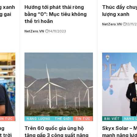
g xanh
Hướng tới phát thải ròng
Thúc đẩy chuy
g gai
bằng “0”: Mục tiêu không
lượng xanh
thể trì hoãn
NetZero.VN
13/11/
NetZero.VN
14/11/2023
IN TỨC
NĂNG LƯỢNG
THẾ GIỚI
TIN TỨC
BÀI VIẾT
NĂNG 
ng
Trên 60 quốc gia ủng hộ
Skyx Solar – 
 trời
tăng gấp 3 công suất năng
mạnh năng lượ