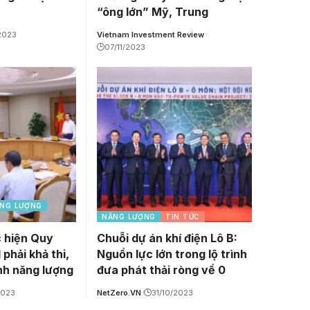
“ông lớn” Mỹ, Trung
/2023
Vietnam Investment Review
07/11/2023
NG LƯỢNG
NĂNG LƯỢNG
TIN TỨC
 hiện Quy
Chuỗi dự án khí điện Lô B:
 phải khả thi,
Nguồn lực lớn trong lộ trình
nh năng lượng
đưa phát thải ròng về 0
2023
NetZero.VN
31/10/2023