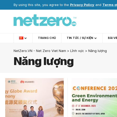
By using this site, you agree to the
Privacy Policy
and
Terms o
TRANG CHỦ
TIN TỨC / SỰ KIỆN
BÀI V
NetZero.VN - Net Zero Viet Nam
>
Lĩnh vực
>
Năng lượng
Năng lượng