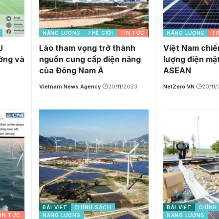
NĂNG LƯỢNG
THẾ GIỚI
TIN TỨC
NĂNG LƯỢNG
TI
J
Lào tham vọng trở thành
Việt Nam chi
ờng và
nguồn cung cấp điện năng
lượng điện mặt
của Đông Nam Á
ASEAN
Vietnam News Agency
20/11/2023
NetZero.VN
20/11
BÀI VIẾT
CHÍNH SÁCH
BÀI VIẾT
CHÍNH
IN TỨC
NĂNG LƯỢNG
NĂNG LƯỢNG