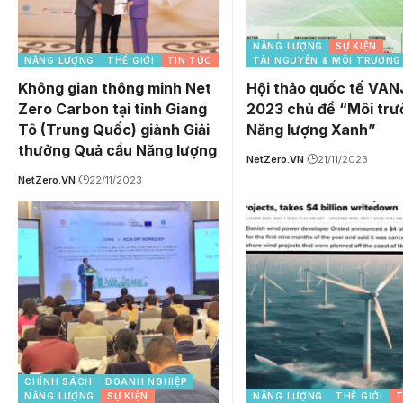
NĂNG LƯỢNG
SỰ KIỆN
NĂNG LƯỢNG
THẾ GIỚI
TIN TỨC
TÀI NGUYÊN & MÔI TRƯỜNG
Không gian thông minh Net
Hội thảo quốc tế VAN
Zero Carbon tại tỉnh Giang
2023 chủ đề “Môi trư
Tô (Trung Quốc) giành Giải
Năng lượng Xanh”
thưởng Quả cầu Năng lượng
NetZero.VN
21/11/2023
NetZero.VN
22/11/2023
CHÍNH SÁCH
DOANH NGHIỆP
NĂNG LƯỢNG
SỰ KIỆN
NĂNG LƯỢNG
THẾ GIỚI
T