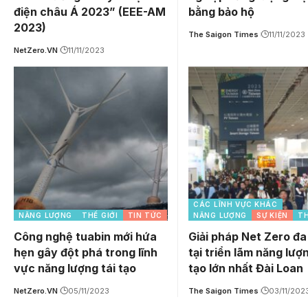
điện châu Á 2023” (EEE-AM
bằng bảo hộ
2023)
The Saigon Times
11/11/2023
NetZero.VN
11/11/2023
CÁC LĨNH VỰC KHÁC
NĂNG LƯỢNG
THẾ GIỚI
TIN TỨC
NĂNG LƯỢNG
SỰ KIỆN
TH
Công nghệ tuabin mới hứa
Giải pháp Net Zero đa
hẹn gây đột phá trong lĩnh
tại triển lãm năng lượn
vực năng lượng tái tạo
tạo lớn nhất Đài Loan
NetZero.VN
05/11/2023
The Saigon Times
03/11/202