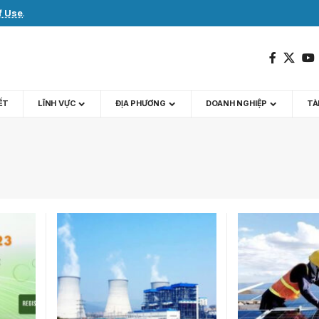
f Use
.
IẾT
LĨNH VỰC
ĐỊA PHƯƠNG
DOANH NGHIỆP
TÀI