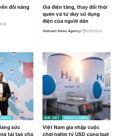
ển đổi năng
Giá điện tăng, thay đổi thói
quen và tư duy sử dụng
điện của người dân
2023
Vietnam News Agency
13/11/2023
LƯỢNG
BÀI VIẾT
NĂNG LƯỢNG
Mang sức
Việt Nam gia nhập cuộc
ng tái tạo cho
chơi nghìn tỷ USD cùng loạt