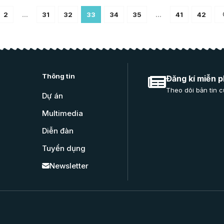
2
…
31
32
33
34
35
…
41
42
Thông tin
Đăng kí miễn p
Theo dõi bản tin c
Dự án
Multimedia
Diễn đàn
Tuyển dụng
Newsletter