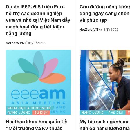
Dự án IEEP: 6,5 triệu Euro
Con đường năng lượn
hỗ trợ các doanh nghiệp
đang ngày càng chôn
vừa và nhỏ tại Việt Nam đẩy
và phức tạp
mạnh hoạt động tiết kiệm
NetZero.VN
15/11/2023
năng lượng
NetZero.VN
16/11/2023
KHOA HỌC & CÔNG NGHỆ
NĂNG LƯỢNG
SỰ KIỆN
NĂNG LƯỢNG
THẾ GIỚI
T
Hội thảo khoa học quốc tế:
Mỹ hồi sinh ngành cô
“Môi trường và Kỹ thuật
nghiệp năng lượng mặt