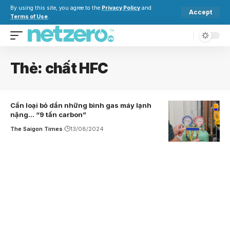
By using this site, you agree to the
Privacy Policy
and
Accept
Terms of Use
.
Thẻ:
chất HFC
Cần loại bỏ dần những bình gas máy lạnh
nặng… “9 tấn carbon”
The Saigon Times
13/08/2024