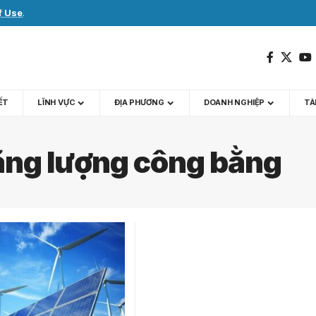
f Use
.
IẾT
LĨNH VỰC
ĐỊA PHƯƠNG
DOANH NGHIỆP
TÀI
ăng lượng công bằng