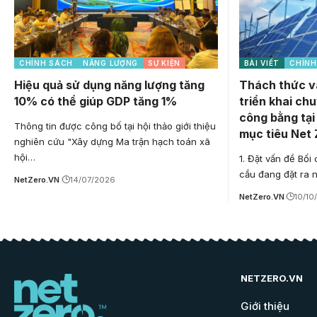
CHÍNH SÁCH
NĂNG LƯỢNG
SỰ KIỆN
BÀI VIẾT
CHÍNH
Hiệu quả sử dụng năng lượng tăng
Thách thức và
10% có thể giúp GDP tăng 1%
triển khai ch
công bằng tại
Thông tin được công bố tại hội thảo giới thiệu
mục tiêu Net
nghiên cứu "Xây dựng Ma trận hạch toán xã
hội…
1. Đặt vấn đề Bối
cầu đang đặt ra 
NetZero.VN
14/07/2026
NetZero.VN
10/10
NETZERO.VN
Giới thiệu