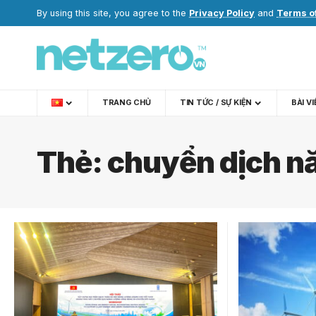
By using this site, you agree to the
Privacy Policy
and
Terms o
TRANG CHỦ
TIN TỨC / SỰ KIỆN
BÀI V
Thẻ:
chuyển dịch n