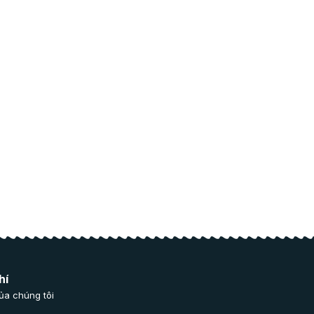
hí
ủa chúng tôi