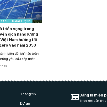
 SÁCH
NĂNG LƯỢNG
 triển vọng trong
uyển dịch năng lượng
 Việt Nam hướng tới
 Zero vào năm 2050
 cảnh biến đổi khí hậu toàn
những yêu cầu cấp thiết,…
/2025
Thông tin
Đăng kí miễn p
Theo dõi bản tin c
Dự án