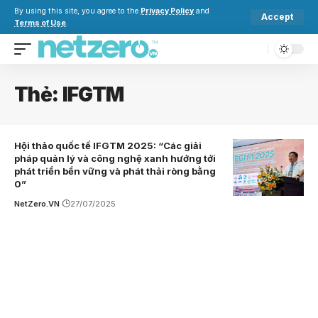
By using this site, you agree to the
Privacy Policy
and
Accept
Terms of Use
.
Thẻ:
IFGTM
Hội thảo quốc tế IFGTM 2025: “Các giải
pháp quản lý và công nghệ xanh hướng tới
phát triển bền vững và phát thải ròng bằng
0”
NetZero.VN
27/07/2025