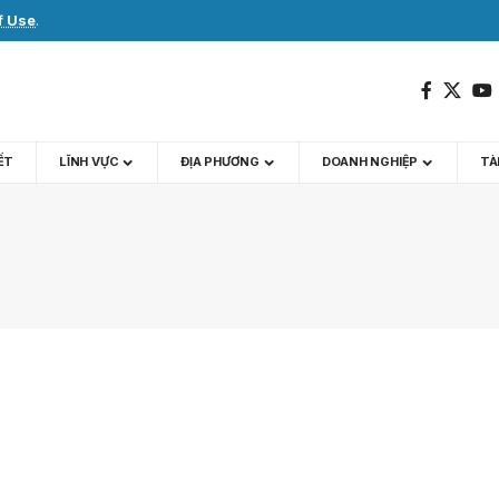
f Use
.
IẾT
LĨNH VỰC
ĐỊA PHƯƠNG
DOANH NGHIỆP
TÀI