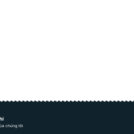
hí
ủa chúng tôi