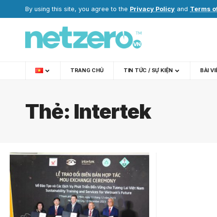
By using this site, you agree to the
Privacy Policy
and
Terms o
TRANG CHỦ
TIN TỨC / SỰ KIỆN
BÀI V
Thẻ:
Intertek