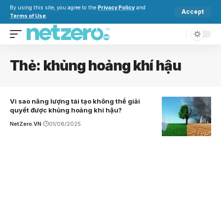
By using this site, you agree to the
Privacy Policy
and
Accept
Terms of Use
.
Thẻ:
khủng hoảng khí hậu
Vì sao năng lượng tái tạo không thể giải
quyết được khủng hoảng khí hậu?
NetZero.VN
01/08/2025