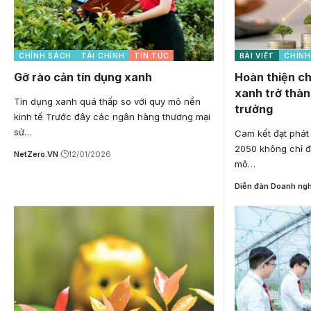
CHÍNH SÁCH
TÀI CHÍNH
TIN TỨC
BÀI VIẾT
CHÍNH
Gỡ rào cản tín dụng xanh
Hoàn thiện ch
xanh trở thàn
Tín dụng xanh quá thấp so với quy mô nền
trưởng
kinh tế Trước đây các ngân hàng thương mại
sử…
Cam kết đạt phát
2050 không chỉ đ
NetZero.VN
12/01/2026
mô…
Diễn đàn Doanh ng