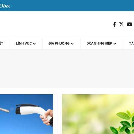
f Use
.
IẾT
LĨNH VỰC
ĐỊA PHƯƠNG
DOANH NGHIỆP
TÀI