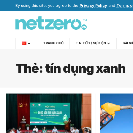
By using this site, you agree to the
Privacy Policy
and
Terms o
TRANG CHỦ
TIN TỨC / SỰ KIỆN
BÀI V
Thẻ:
tín dụng xanh