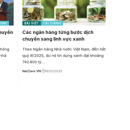
HÍNH
BÀI VIẾT
TÀI CHÍNH
chuyển
Các ngân hàng từng bước dịch
chuyển sang lĩnh vực xanh
 thông
Theo Ngân hàng Nhà nước Việt Nam, đến hết
 nhà
quý III/2025, dư nợ tín dụng xanh đạt khoảng
742.800 tỷ…
NetZero.VN
16/12/2025