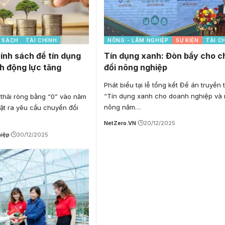
 SÁCH
TÀI CHÍNH
NÔNG - LÂM NGHIỆP
SỰ KIỆN
TÀI C
ính sách để tín dụng
Tín dụng xanh: Đòn bẩy cho 
h động lực tăng
đổi nông nghiệp
Phát biểu tại lễ tổng kết Đề án truyền
“Tín dụng xanh cho doanh nghiệp và
 thải ròng bằng “0” vào năm
nông năm…
ặt ra yêu cầu chuyển đổi
NetZero.VN
20/12/2025
hiệp
30/12/2025