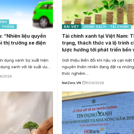
HÍNH
O THÔNG
BÀI VIẾT
CHÍNH SÁCH
TÀI CHÍNH
: “Nhiên liệu quyền
Tài chính xanh tại Việt Nam: 
i thị trường xe điện
trạng, thách thức và lộ trình 
lược hướng tới phát triển bền
ín dụng xanh Sự xuất hiện
Giới thiệu Biến đổi khí hậu và cạn kiệt 
dụng xanh với lãi suất ưu…
nguyên thiên nhiên đang đặt ra những
thức nghiêm…
4/2026
NetZero.VN
11/04/2026