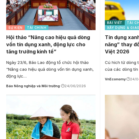
BÀI VIẾT
TÀI C
SỰ KIỆN
TÀI CHÍNH
XÂY DỰNG & GIA
Hội thảo “Nâng cao hiệu quả dòng
Tín dụng xanh
vốn tín dụng xanh, động lực cho
năng” thay đổ
tăng trưởng kinh tế”
Việt 2026
Ngày 23/6, Báo Lao động tổ chức hội thảo
Cú hích từ dòng t
“Nâng cao hiệu quả dòng vốn tín dụng xanh,
của các dòng tín 
động lực…
VnEconomy
24/0
Báo Nông nghiệp và Môi trường
24/06/2026