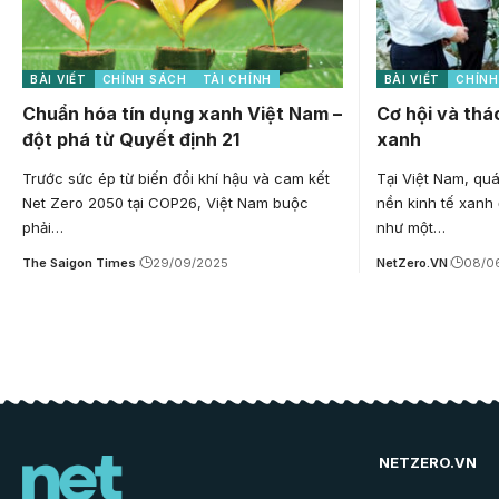
BÀI VIẾT
CHÍNH SÁCH
TÀI CHÍNH
BÀI VIẾT
CHÍNH
Chuẩn hóa tín dụng xanh Việt Nam –
Cơ hội và thá
đột phá từ Quyết định 21
xanh
Trước sức ép từ biến đổi khí hậu và cam kết
Tại Việt Nam, quá
Net Zero 2050 tại COP26, Việt Nam buộc
nền kinh tế xanh
phải…
như một…
The Saigon Times
29/09/2025
NetZero.VN
08/0
NETZERO.VN