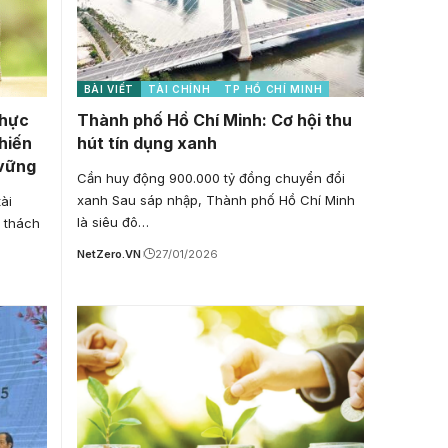
BÀI VIẾT
TÀI CHÍNH
TP HỒ CHÍ MINH
Thực
Thành phố Hồ Chí Minh: Cơ hội thu
chiến
hút tín dụng xanh
 vững
Cần huy động 900.000 tỷ đồng chuyển đổi
xanh Sau sáp nhập, Thành phố Hồ Chí Minh
tài
là siêu đô…
 thách
NetZero.VN
27/01/2026