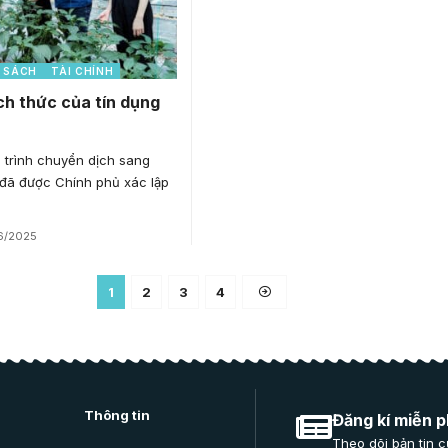
 SÁCH
TÀI CHÍNH
ch thức của tín dụng
 trình chuyển dịch sang
 đã được Chính phủ xác lập
6/2025
1
2
3
4
Thông tin
Đăng kí miễn p
Theo dõi bản tin c