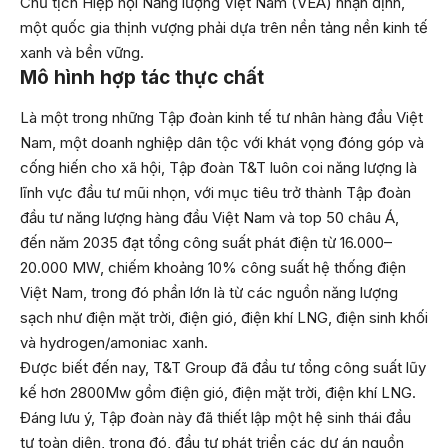
Chủ tịch Hiệp hội Năng lượng Việt Nam (VEA) nhận định,
một quốc gia thịnh vượng phải dựa trên nền tảng nền kinh tế
xanh và bền vững.
Mô hình hợp tác thực chất
Là một trong những Tập đoàn kinh tế tư nhân hàng đầu Việt
Nam, một doanh nghiệp dân tộc với khát vọng đóng góp và
cống hiến cho xã hội, Tập đoàn T&T luôn coi năng lượng là
lĩnh vực đầu tư mũi nhọn, với mục tiêu trở thành Tập đoàn
đầu tư năng lượng hàng đầu Việt Nam và top 50 châu Á,
đến năm 2035 đạt tổng công suất phát điện từ 16.000–
20.000 MW, chiếm khoảng 10% công suất hệ thống điện
Việt Nam, trong đó phần lớn là từ các nguồn năng lượng
sạch như điện mặt trời, điện gió, điện khí LNG, điện sinh khối
và hydrogen/amoniac xanh.
Được biết đến nay, T&T Group đã đầu tư tổng công suất lũy
kế hơn 2800Mw gồm điện gió, điện mặt trời, điện khí LNG.
Đáng lưu ý, Tập đoàn này đã thiết lập một hệ sinh thái đầu
tư toàn diện, trong đó, đầu tư phát triển các dự án nguồn