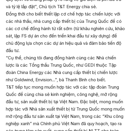
và tỷ lệ lắp đặt”, Chủ tịch T&T Energy chia sẻ.
Đồng thời cho biết thiết lập cơ chế hợp tác chiến lược với
các nhà thầu, nhà cung cấp thiết bị của Trung Quốc để có
các cơ chế đồng hành từ rất sớm (từ khâu nghiên cứu, khảo
sát, lập FS dự án cho đến triển khai đầu tư xây dựng) để
chủ động lựa chọn các dự án hiệu quả và đảm bảo tiến độ
đầu tư.
“Cụ thể, chúng tôi đang đồng hành cùng các Nhà chiến
lược là các Tổng thầu Trung Quốc, như GEDI thuộc Tập
đoàn China Energy các Nhà cung cấp thiết bị chiến lược
như Goldwind, Envision…”, bà Thanh Bình cho biết.
T&T tiếp tục mong muốn hợp tác với các tập đoàn Trung
Quốc để cùng chia sẻ kinh nghiệm, công nghệ, mở rộng
đầu tư, sản xuất thiết bị tại Việt Nam. Đặc biệt, mong muốn
hợp tác với Nhà sản xuất thiết bị từ Trung Quốc mong muốn
mở rộng đầu tư sản xuất tại Việt Nam, trong các “Khu công
nghiệp xanh” mà Chính phủ Việt Nam đã quy hoạch, tạo ra
các trung tâm sản xuất, cung cấp thiết bị NLTT cho toàn