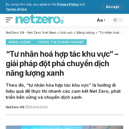
By using this site, you agree to the
Privacy Policy
and
Accept
Terms of Use
.
Aa
NetZero.VN - Net Zero Viet Nam
>
Lĩnh vực
>
Năng lượng
>
“Tư nhân hoá hợp tác khu vực” – giải pháp đột phá chuyển dịch năng lượng xanh
NĂNG LƯỢNG
THÔNG TIN DOANH NGHIỆP
“Tư nhân hoá hợp tác khu vực” –
giải pháp đột phá chuyển dịch
năng lượng xanh
Theo đó, “tư nhân hóa hợp tác khu vực” là hướng đi
hiệu quả để thực thi nhanh các cam kết Net Zero, phát
triển bền vững và chuyển dịch xanh.
NetZero.VN
25/04/2025