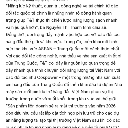
“Năng lực kỹ thuật, quản trị, công nghệ và tài chính từ các
đối tác quốc tế chính là những nhân tố đồng hành quan
trọng giúp T&T thực thi chiến lược năng lượng sạch nhanh
và hiệu quả hơn”, bà Nguyễn Thị Thanh Bình chia sẻ.
Đồng thời, coi trọng đẩy mạnh việc hợp tác với các đối tác
hàng đầu thế giới và khu vực. Trong đó, triển khai mô hình
hợp tác khu vực ASEAN – Trung Quốc một cách thực chất.
Với các đối tác công nghệ, nhà thầu và nhà sản xuất thiết bị
của Trung Quốc, T&T coi đây là nguồn lực quan trọng để
đẩy nhanh quá trình chuyển đổi năng lượng tại Việt Nam với
các đối tác như Cospower – một trong những nhà sản xuất
pin hàng đầu của Trung Quốc để triển khai đầu tư dự án Nhà
máy sản xuất pin lưu trữ hàng đầu Việt Nam phục vụ thị
trường trong nước và xuất khẩu trong khu vực và thế giới.
“Sản phẩm liên doanh sẽ ra mắt thị trường vào năm 2026,
đón đầu nhu cầu rất lắp đặt tích hợp pin lưu trữ cho các dự
án năng lượng tái tạo tại thị trường Việt Nam sau khi có các
quy định và khung pháp lý rõ ràng về giá điện từ pin lưu trữ