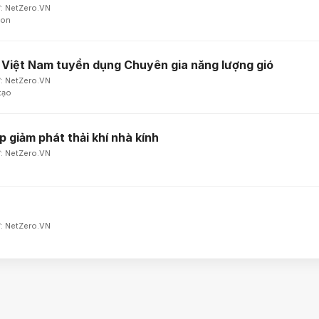
ừ: NetZero.VN
bon
 Việt Nam tuyển dụng Chuyên gia năng lượng gió
ừ: NetZero.VN
tạo
p giảm phát thải khí nhà kính
ừ: NetZero.VN
ừ: NetZero.VN