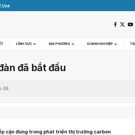
f Use
.
IẾT
LĨNH VỰC
ĐỊA PHƯƠNG
DOANH NGHIỆP
TÀI
đàn đã bắt đầu
ếp cận đúng trong phát triển thị trường carbon