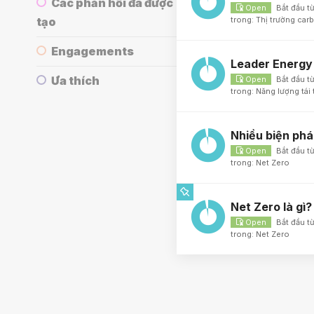
Các phản hồi đã được
Bắt đầu t
Open
tạo
trong:
Thị trường car
Engagements
Leader Energy
Ưa thích
Bắt đầu t
Open
trong:
Năng lượng tái 
Nhiều biện phá
Bắt đầu t
Open
trong:
Net Zero
Net Zero là gì?
Bắt đầu t
Open
trong:
Net Zero