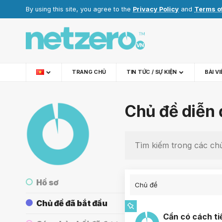
By using this site, you agree to the
Privacy Policy
and
Terms o
TRANG CHỦ
TIN TỨC / SỰ KIỆN
BÀI V
Chủ đề diễn 
Hồ sơ
Chủ đề
Chủ đề đã bắt đầu
Cần có cách ti