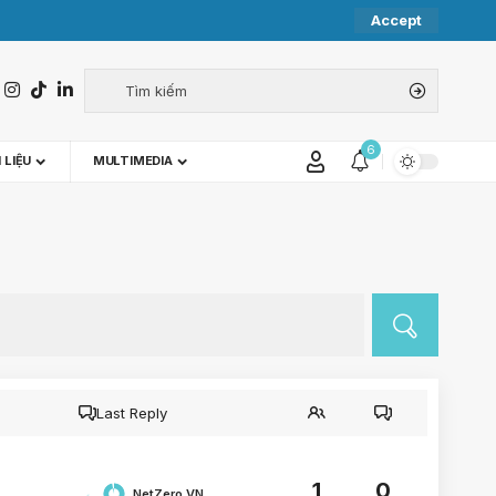
Accept
6
 LIỆU
MULTIMEDIA
Last Reply
1
0
NetZero.VN