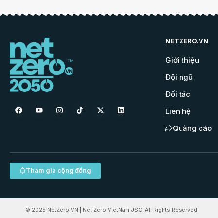
NETZERO.VN
Giới thiệu
Đội ngũ
Đối tác
Liên hệ
Quảng cáo
Tham gia cộng đồng
© 2025 NetZero.VN | Net Zero VietNam JSC. All Rights Reserved.