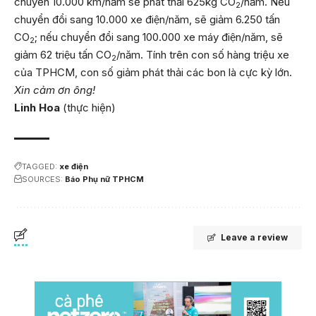
chuyển 10.000 km/năm sẽ phát thải 625kg CO
/năm. Nếu
2
chuyển đổi sang 10.000 xe điện/năm, sẽ giảm 6.250 tấn
CO
; nếu chuyển đổi sang 100.000 xe máy điện/năm, sẽ
2
giảm 62 triệu tấn CO
/năm. Tính trên con số hàng triệu xe
2
của TPHCM, con số giảm phát thải các bon là cực kỳ lớn.
Xin cảm ơn ông!
Linh Hoa
(thực hiện)
TAGGED:
xe điện
SOURCES:
Báo Phụ nữ TPHCM
Leave a review