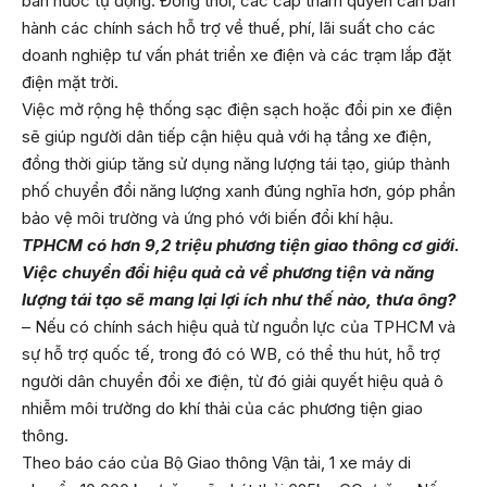
bán nước tự động. Đồng thời, các cấp thẩm quyền cần ban
hành các chính sách hỗ trợ về thuế, phí, lãi suất cho các
doanh nghiệp tư vấn phát triển xe điện và các trạm lắp đặt
điện mặt trời.
Việc mở rộng hệ thống sạc điện sạch hoặc đổi pin xe điện
sẽ giúp người dân tiếp cận hiệu quả với hạ tầng xe điện,
đồng thời giúp tăng sử dụng năng lượng tái tạo, giúp thành
phố chuyển đổi năng lượng xanh đúng nghĩa hơn, góp phần
bảo vệ môi trường và ứng phó với biến đổi khí hậu.
TPHCM có hơn 9,2 triệu phương tiện giao thông cơ giới.
Việc chuyển đổi hiệu quả cả về phương tiện và năng
lượng tái tạo sẽ mang lại lợi ích như thế nào, thưa ông?
– Nếu có chính sách hiệu quả từ nguồn lực của TPHCM và
sự hỗ trợ quốc tế, trong đó có WB, có thể thu hút, hỗ trợ
người dân chuyển đổi xe điện, từ đó giải quyết hiệu quả ô
nhiễm môi trường do khí thải của các phương tiện giao
thông.
Theo báo cáo của Bộ Giao thông Vận tải, 1 xe máy di