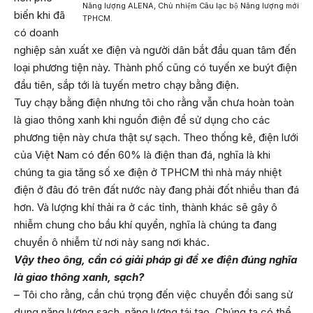
Năng lượng ALENA, Chủ nhiệm Câu lạc bộ Năng lượng mới
biến khi đã
TPHCM.
có doanh
nghiệp sản xuất xe điện và người dân bắt đầu quan tâm đến
loại phương tiện này. Thành phố cũng có tuyến xe buýt điện
đầu tiên, sắp tới là tuyến metro chạy bằng điện.
Tuy chạy bằng điện nhưng tôi cho rằng vẫn chưa hoàn toàn
là giao thông xanh khi nguồn điện để sử dụng cho các
phương tiện này chưa thật sự sạch. Theo thống kê, điện lưới
của Việt Nam có đến 60% là điện than đá, nghĩa là khi
chúng ta gia tăng số xe điện ở TPHCM thì nhà máy nhiệt
điện ở đâu đó trên đất nước này đang phải đốt nhiều than đá
hơn. Và lượng khí thải ra ở các tỉnh, thành khác sẽ gây ô
nhiễm chung cho bầu khí quyển, nghĩa là chúng ta đang
chuyển ô nhiễm từ nơi này sang nơi khác.
Vậy theo ông, cần có giải pháp gì để xe điện đúng nghĩa
là giao thông xanh, sạch?
– Tôi cho rằng, cần chú trọng đến việc chuyển đổi sang sử
dụng năng lượng sạch, năng lượng tái tạo. Chúng ta có thể