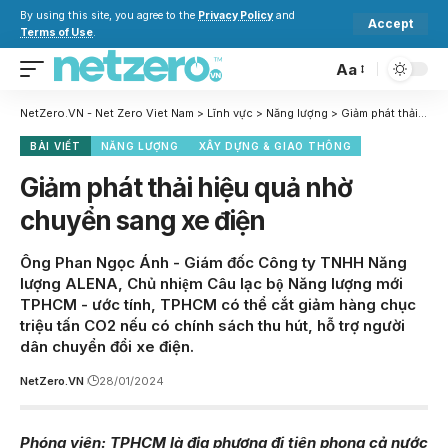
By using this site, you agree to the
Privacy Policy
and
Accept
Terms of Use
.
Aa
NetZero.VN - Net Zero Viet Nam
>
Lĩnh vực
>
Năng lượng
>
Giảm phát thải hiệu quả nhờ chuyển sang xe điện
BÀI VIẾT
NĂNG LƯỢNG
XÂY DỰNG & GIAO THÔNG
Giảm phát thải hiệu quả nhờ
chuyển sang xe điện
Ông Phan Ngọc Ánh - Giám đốc Công ty TNHH Năng
lượng ALENA, Chủ nhiệm Câu lạc bộ Năng lượng mới
TPHCM - ước tính, TPHCM có thể cắt giảm hàng chục
triệu tấn CO2 nếu có chính sách thu hút, hỗ trợ người
dân chuyển đổi xe điện.
NetZero.VN
28/01/2024
Phóng viên: TPHCM là địa phương đi tiên phong cả nước