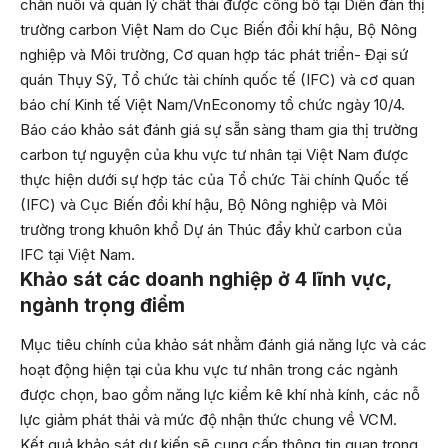
chăn nuôi và quản lý chất thải được công bố tại Diễn đàn thị
trường carbon Việt Nam do Cục Biến đổi khí hậu, Bộ Nông
nghiệp và Môi trường, Cơ quan hợp tác phát triển- Đại sứ
quán Thụy Sỹ, Tổ chức tài chính quốc tế (IFC) và cơ quan
báo chí Kinh tế Việt Nam/VnEconomy tổ chức ngày 10/4.
Báo cáo khảo sát đánh giá sự sẵn sàng tham gia thị trường
carbon tự nguyện của khu vực tư nhân tại Việt Nam được
thực hiện dưới sự hợp tác của Tổ chức Tài chính Quốc tế
(IFC) và Cục Biến đổi khí hậu, Bộ Nông nghiệp và Môi
trường trong khuôn khổ Dự án Thúc đẩy khử carbon của
IFC tại Việt Nam.
Khảo sát các doanh nghiệp ở 4 lĩnh vực,
ngành trọng điểm
Mục tiêu chính của khảo sát nhằm đánh giá năng lực và các
hoạt động hiện tại của khu vực tư nhân trong các ngành
được chọn, bao gồm năng lực kiểm kê khí nhà kính, các nỗ
lực giảm phát thải và mức độ nhận thức chung về VCM.
Kết quả khảo sát dự kiến sẽ cung cấp thông tin quan trọng