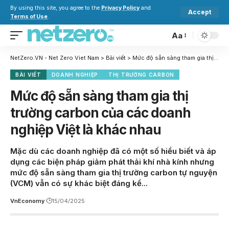
By using this site, you agree to the
Privacy Policy
and
Accept
Terms of Use
.
Aa
NetZero.VN - Net Zero Viet Nam
>
Bài viết
>
Mức độ sẵn sàng tham gia thị trường carbon của các doanh nghiệp Việt là khác nhau
BÀI VIẾT
DOANH NGHIỆP
THỊ TRƯỜNG CARBON
Mức độ sẵn sàng tham gia thị
trường carbon của các doanh
nghiệp Việt là khác nhau
Mặc dù các doanh nghiệp đã có một số hiểu biết và áp
dụng các biện pháp giảm phát thải khí nhà kính nhưng
mức độ sẵn sàng tham gia thị trường carbon tự nguyện
(VCM) vẫn có sự khác biệt đáng kể...
VnEconomy
15/04/2025