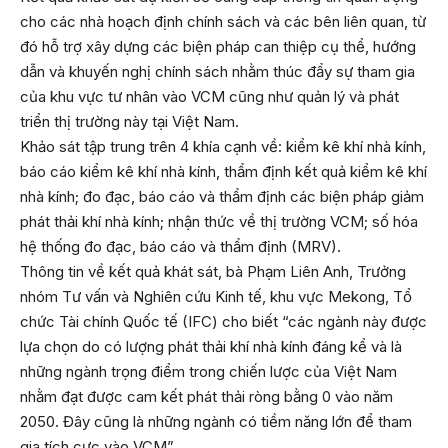
cho các nhà hoạch định chính sách và các bên liên quan, từ
đó hỗ trợ xây dựng các biện pháp can thiệp cụ thể, hướng
dẫn và khuyến nghị chính sách nhằm thúc đẩy sự tham gia
của khu vực tư nhân vào VCM cũng như quản lý và phát
triển thị trường này tại Việt Nam.
Khảo sát tập trung trên 4 khía cạnh về: kiểm kê khí nhà kính,
báo cáo kiểm kê khí nhà kính, thẩm định kết quả kiểm kê khí
nhà kính; đo đạc, báo cáo và thẩm định các biện pháp giảm
phát thải khí nhà kính; nhận thức về thị trường VCM; số hóa
hệ thống đo đạc, báo cáo và thẩm định (MRV).
Thông tin về kết quả khát sát, bà Phạm Liên Anh, Trưởng
nhóm Tư vấn và Nghiên cứu Kinh tế, khu vực Mekong, Tổ
chức Tài chính Quốc tế (IFC) cho biết “các ngành này được
lựa chọn do có lượng phát thải khí nhà kính đáng kể và là
những ngành trọng điểm trong chiến lược của Việt Nam
nhằm đạt được cam kết phát thải ròng bằng 0 vào năm
2050. Đây cũng là những ngành có tiềm năng lớn để tham
gia tích cực vào VCM”.