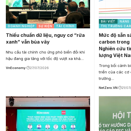
BÀI VIẾT
NĂNG
DOANH NGHIỆP
SỰ KIỆN
TÀI CHÍNH
THỊ TRƯỜNG CA
Thiếu chuẩn dữ liệu, nguy cơ “rửa
Mức độ sẵn sà
xanh” vẫn bủa vây
carbon trong 
Nghiên cứu t
Nhu cầu tài chính cho ứng phó biến đổi khí
lượng Việt N
hậu đang gia tăng với tốc độ vượt xa khả…
Trong bối cảnh bi
VnEconomy
27/07/2026
triển của các cơ 
trường…
NetZero.VN
21/07