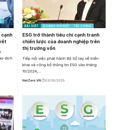
G
BÀI VIẾT
DOANH NGHIỆP
TÀI CHÍNH
ế cạnh
ESG trở thành tiêu chí cạnh tranh
yết
chiến lược của doanh nghiệp trên
thị trường vốn
n
ao dịch
Tiếp nối việc phát hành Bộ Sổ tay về triển
khai và công bố thông tin ESG vào tháng
10/2024,…
NetZero.VN
03/08/2025