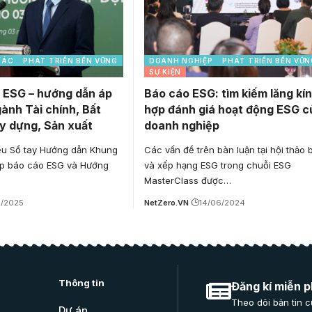
HÁC
PHÁT TRIỂN BỀN VỮNG
DOANH NGHIỆP
PHÁT TRIỂN BỀN VỮN
SỰ KIỆN
 ESG – hướng dẫn áp
Báo cáo ESG: tìm kiếm lăng kí
ành Tài chính, Bất
hợp đánh giá hoạt động ESG c
y dựng, Sản xuất
doanh nghiệp
iệu Sổ tay Hướng dẫn Khung
Các vấn đề trên bàn luận tại hội thảo
Lập báo cáo ESG và Hướng
và xếp hạng ESG trong chuỗi ESG
MasterClass được…
3/2025
NetZero.VN
14/06/2024
Thông tin
Đăng kí miễn p
Theo dõi bản tin c
Dự án