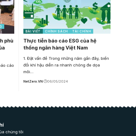
G
BÀI VIẾT
CHÍNH SÁCH
TÀI CHÍNH
nh phù
Thực tiễn báo cáo ESG của hệ
ủa
thống ngân hàng Việt Nam
1. Đặt vấn đề Trong những năm gần đây, biến
đổi khí hậu diễn ra nhanh chóng đe dọa
 báo cáo
môi…
NetZero.VN
06/05/2024
hí
ủa chúng tôi