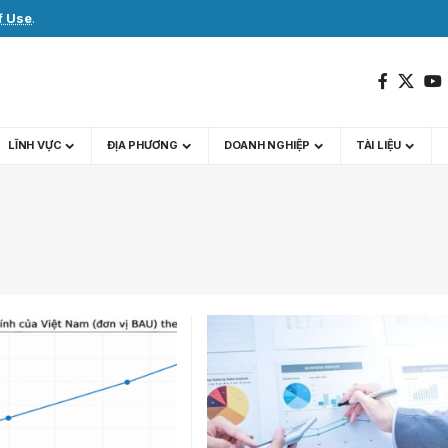
f Use
.
LĨNH VỰC
ĐỊA PHƯƠNG
DOANH NGHIỆP
TÀI LIỆU