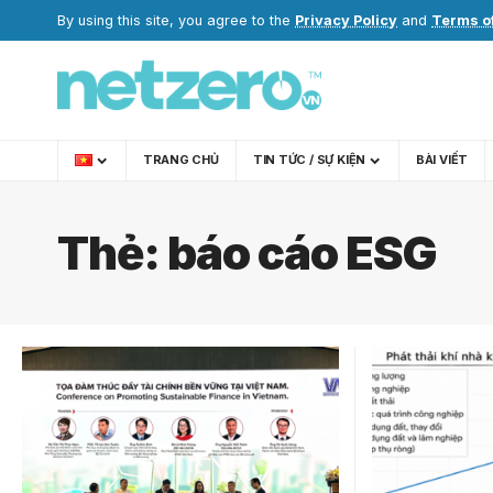
By using this site, you agree to the
Privacy Policy
and
Terms o
TRANG CHỦ
TIN TỨC / SỰ KIỆN
BÀI VIẾT
Thẻ:
báo cáo ESG