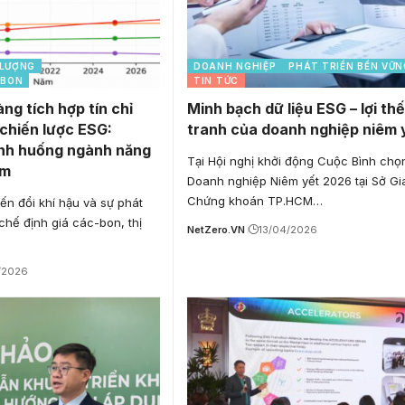
 LƯỢNG
DOANH NGHIỆP
PHÁT TRIỂN BỀN VỮN
RBON
TIN TỨC
ng tích hợp tín chỉ
Minh bạch dữ liệu ESG – lợi th
chiến lược ESG:
tranh của doanh nghiệp niêm 
ình huống ngành năng
Tại Hội nghị khởi động Cuộc Bình chọ
am
Doanh nghiệp Niêm yết 2026 tại Sở Gi
Chứng khoán TP.HCM…
ến đổi khí hậu và sự phát
chế định giá các-bon, thị
NetZero.VN
13/04/2026
/2026