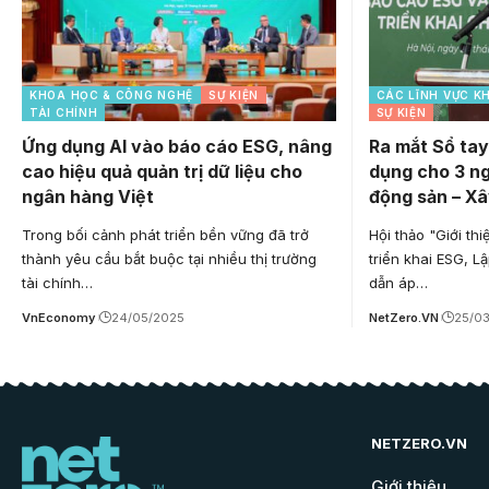
KHOA HỌC & CÔNG NGHỆ
SỰ KIỆN
CÁC LĨNH VỰC K
TÀI CHÍNH
SỰ KIỆN
Ứng dụng AI vào báo cáo ESG, nâng
Ra mắt Sổ tay
cao hiệu quả quản trị dữ liệu cho
dụng cho 3 ng
ngân hàng Việt
động sản – Xâ
Trong bối cảnh phát triển bền vững đã trở
Hội thảo "Giới th
thành yêu cầu bắt buộc tại nhiều thị trường
triển khai ESG, 
tài chính…
dẫn áp…
VnEconomy
24/05/2025
NetZero.VN
25/0
NETZERO.VN
Giới thiệu