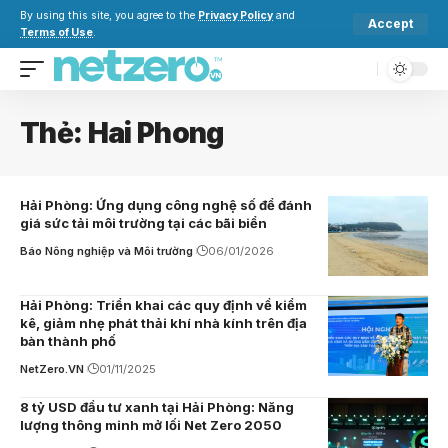
By using this site, you agree to the
Privacy Policy
and
Accept
Terms of Use
.
Thẻ:
Hai Phong
Hải Phòng: Ứng dụng công nghệ số để đánh
giá sức tải môi trường tại các bãi biển
Báo Nông nghiệp và Môi trường
06/01/2026
Hải Phòng: Triển khai các quy định về kiểm
kê, giảm nhẹ phát thải khí nhà kính trên địa
bàn thành phố
NetZero.VN
01/11/2025
8 tỷ USD đầu tư xanh tại Hải Phòng: Năng
lượng thông minh mở lối Net Zero 2050