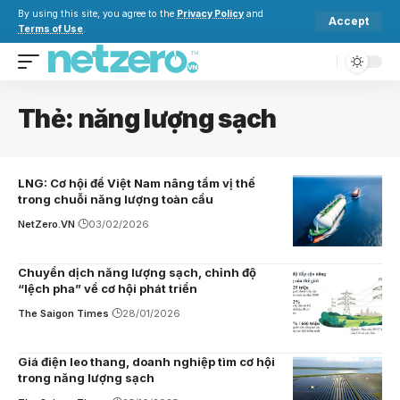
By using this site, you agree to the
Privacy Policy
and
Accept
Terms of Use
.
Thẻ:
năng lượng sạch
LNG: Cơ hội để Việt Nam nâng tầm vị thế
trong chuỗi năng lượng toàn cầu
NetZero.VN
03/02/2026
Chuyển dịch năng lượng sạch, chỉnh độ
“lệch pha” về cơ hội phát triển
The Saigon Times
28/01/2026
Giá điện leo thang, doanh nghiệp tìm cơ hội
trong năng lượng sạch