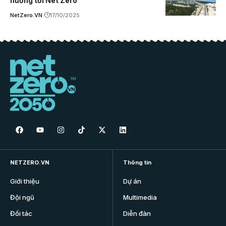
hướng tới Net Zero
NetZero.VN
17/10/2025
NETZERO.VN
Thông tin
Giới thiệu
Dự án
Đội ngũ
Multimedia
Đối tác
Diễn đàn