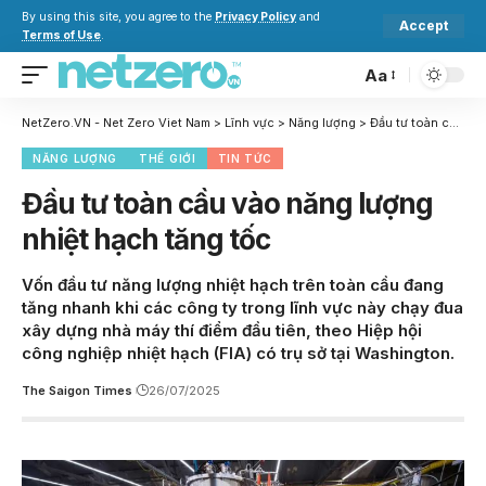
By using this site, you agree to the
Privacy Policy
and
Accept
Terms of Use
.
Aa
NetZero.VN - Net Zero Viet Nam
>
Lĩnh vực
>
Năng lượng
>
Đầu tư toàn cầu vào năng lượng nhiệt hạch tăng tốc
NĂNG LƯỢNG
THẾ GIỚI
TIN TỨC
Đầu tư toàn cầu vào năng lượng
nhiệt hạch tăng tốc
Vốn đầu tư năng lượng nhiệt hạch trên toàn cầu đang
tăng nhanh khi các công ty trong lĩnh vực này chạy đua
xây dựng nhà máy thí điểm đầu tiên, theo Hiệp hội
công nghiệp nhiệt hạch (FIA) có trụ sở tại Washington.
The Saigon Times
26/07/2025