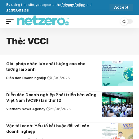
By using this site, you agree to the
Privacy Policy
and
Accept
Terms of Use
.
Thẻ:
VCCI
Giải pháp nhân lực chất lượng cao cho
tương lai xanh
Diễn đàn Doanh nghiệp
11/09/2025
Diễn đàn Doanh nghiệp Phát triển bền vững
Việt Nam (VCSF) lần thứ 12
Vietnam News Agency
22/08/2025
Vận tải xanh: Yếu tố bắt buộc đối với các
doanh nghiệp