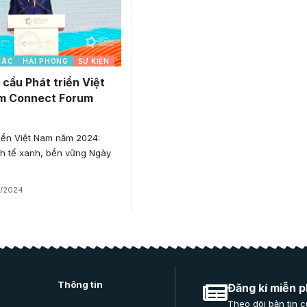
HÁC
HẢI PHÒNG
SỰ KIỆN
 cầu Phát triển Việt
m Connect Forum
iển Việt Nam năm 2024:
nh tế xanh, bền vững Ngày
4/2024
Thông tin
Đăng kí miễn p
Theo dõi bản tin c