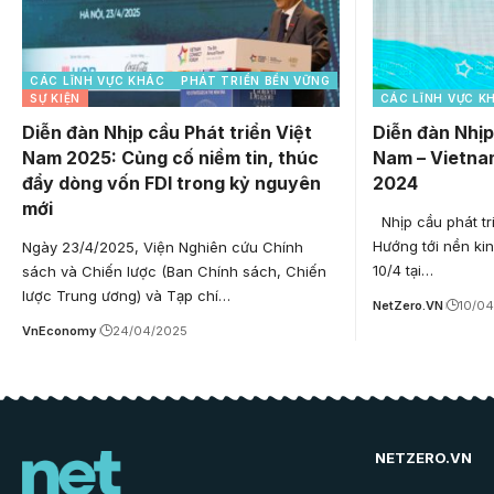
CÁC LĨNH VỰC KHÁC
PHÁT TRIỂN BỀN VỮNG
SỰ KIỆN
CÁC LĨNH VỰC K
Diễn đàn Nhịp cầu Phát triển Việt
Diễn đàn Nhịp
Nam 2025: Củng cố niềm tin, thúc
Nam – Vietna
đẩy dòng vốn FDI trong kỷ nguyên
2024
mới
Nhịp cầu phát tr
Hướng tới nền ki
Ngày 23/4/2025, Viện Nghiên cứu Chính
10/4 tại…
sách và Chiến lược (Ban Chính sách, Chiến
lược Trung ương) và Tạp chí…
NetZero.VN
10/0
VnEconomy
24/04/2025
NETZERO.VN