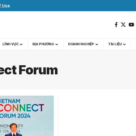
f Use
.
LĨNH VỰC
ĐỊA PHƯƠNG
DOANH NGHIỆP
TÀI LIỆU
ect Forum