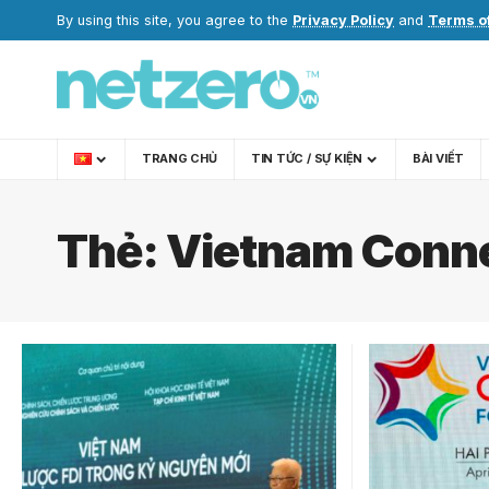
By using this site, you agree to the
Privacy Policy
and
Terms o
TRANG CHỦ
TIN TỨC / SỰ KIỆN
BÀI VIẾT
Thẻ:
Vietnam Conn