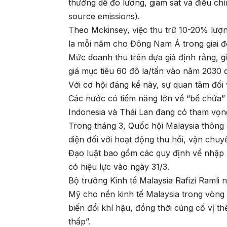
thường dễ đo lường, giám sát và điều ch
source emissions).
Theo Mckinsey, việc thu trữ 10-20% lượng
la mỗi năm cho Đông Nam Á trong giai 
Mức doanh thu trên dựa giả định rằng, 
giá mục tiêu 60 đô la/tấn vào năm 2030 
Với cơ hội đáng kể này, sự quan tâm đố
Các nước có tiềm năng lớn về “bể chứa” 
Indonesia và Thái Lan đang có tham vọn
Trong tháng 3, Quốc hội Malaysia thôn
diện đối với hoạt động thu hồi, vận chuy
Đạo luật bao gồm các quy định về nhập k
có hiệu lực vào ngày 31/3.
Bộ trưởng Kinh tế Malaysia Rafizi Ramli 
Mỹ cho nền kinh tế Malaysia trong vòng 
biến đổi khí hậu, đồng thời củng cố vị t
thấp”.