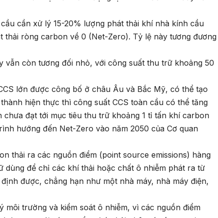
cầu cần xử lý 15-20% lượng phát thải khí nhà kính cầu
át thải ròng carbon về 0 (Net-Zero). Tỷ lệ này tương đương
 vẫn còn tương đối nhỏ, với công suất thu trữ khoảng 50
CCS lớn được công bố ở châu Âu và Bắc Mỹ, có thể tạo
 thành hiện thực thì công suất CCS toàn cầu có thể tăng
chưa đạt tới mục tiêu thu trữ khoảng 1 tỉ tấn khí carbon
trình hướng đến Net-Zero vào năm 2050 của Cơ quan
on thải ra các nguồn điểm (point source emissions) hàng
ữ dùng để chỉ các khí thải hoặc chất ô nhiễm phát ra từ
c định được, chẳng hạn như một nhà máy, nhà máy điện,
lý môi trường và kiểm soát ô nhiễm, vì các nguồn điểm