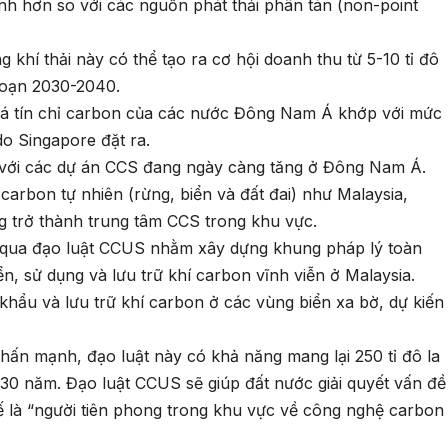
ỉnh hơn so với các nguồn phát thải phân tán (non-point
 khí thải này có thể tạo ra cơ hội doanh thu từ 5-10 tỉ đô
đoạn 2030-2040.
giá tín chỉ carbon của các nước Đông Nam Á khớp với mức
do Singapore đặt ra.
i với các dự án CCS đang ngày càng tăng ở Đông Nam Á.
carbon tự nhiên (rừng, biển và đất đai) như Malaysia,
g trở thành trung tâm CCS trong khu vực.
g qua đạo luật CCUS nhằm xây dựng khung pháp lý toàn
ển, sử dụng và lưu trữ khí carbon vĩnh viễn ở Malaysia.
hẩu và lưu trữ khí carbon ở các vùng biển xa bờ, dự kiến
nhấn mạnh, đạo luật này có khả năng mang lại 250 tỉ đô la
30 năm. Đạo luật CCUS sẽ giúp đất nước giải quyết vấn đề
hế là “người tiên phong trong khu vực về công nghệ carbon