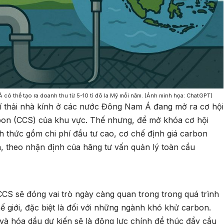
có thể tạo ra doanh thu từ 5-10 tỉ đô la Mỹ mỗi năm. (Ảnh minh họa: ChatGPT)
í thải nhà kính ở các nước Đông Nam Á đang mở ra cơ hội
arbon (CCS) của khu vực. Thế nhưng, để mở khóa cơ hội
 thức gồm chi phí đầu tư cao, cơ chế định giá carbon
, theo nhận định của hãng tư vấn quản lý toàn cầu
CS sẽ đóng vai trò ngày càng quan trong trong quá trình
ế giới, đặc biệt là đối với những ngành khó khử carbon.
 và hóa dầu dự kiến sẽ là động lực chính để thúc đẩy cầu