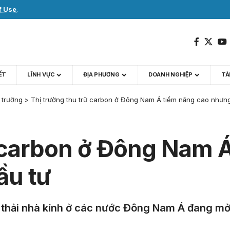
f Use
.
IẾT
LĨNH VỰC
ĐỊA PHƯƠNG
DOANH NGHIỆP
TÀI
 trường
>
Thị trường thu trữ carbon ở Đông Nam Á tiềm năng cao nhưn
ữ carbon ở Đông Nam 
ầu tư
thải nhà kính ở các nước Đông Nam Á đang mở ra