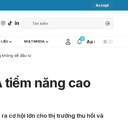
Accept
4
Aa
 LIỆU
MULTIMEDIA
g không dễ đầu tư
Á tiềm năng cao
 cơ hội lớn cho thị trường thu hồi và