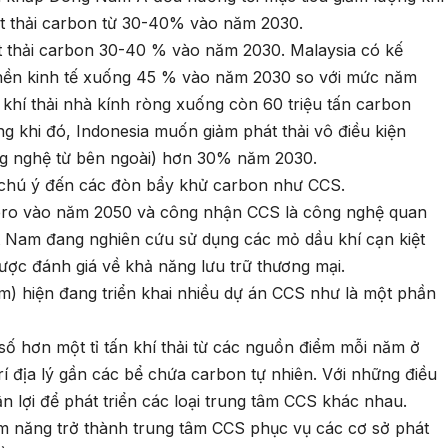
át thải carbon từ 30-40% vào năm 2030.
át thải carbon 30-40 % vào năm 2030. Malaysia có kế
nền kinh tế xuống 45 % vào năm 2030 so với mức năm
 khí thải nhà kính ròng xuống còn 60 triệu tấn carbon
 khi đó, Indonesia muốn giảm phát thải vô điều kiện
ông nghệ từ bên ngoài) hơn 30% năm 2030.
 chú ý đến các đòn bẩy khử carbon như CCS.
Zero vào năm 2050 và công nhận CCS là công nghệ quan
iệt Nam đang nghiên cứu sử dụng các mỏ dầu khí cạn kiệt
ược đánh giá về khả năng lưu trữ thương mại.
m) hiện đang triển khai nhiều dự án CCS như là một phần
số hơn một tỉ tấn khí thải từ các nguồn điểm mỗi năm ở
 địa lý gần các bể chứa carbon tự nhiên. Với những điều
n lợi để phát triển các loại trung tâm CCS khác nhau.
iềm năng trở thành trung tâm CCS phục vụ các cơ sở phát