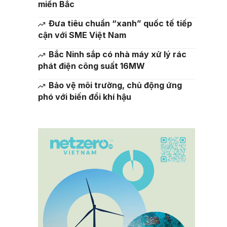
miền Bắc
Đưa tiêu chuẩn “xanh” quốc tế tiếp
cận với SME Việt Nam
Bắc Ninh sắp có nhà máy xử lý rác
phát điện công suất 16MW
Bảo vệ môi trường, chủ động ứng
phó với biến đổi khí hậu