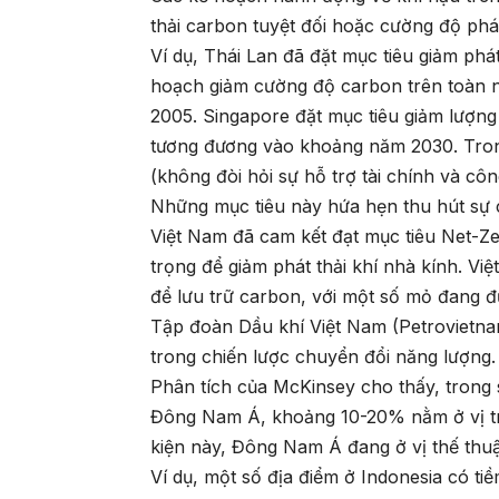
thải carbon tuyệt đối hoặc cường độ ph
Ví dụ, Thái Lan đã đặt mục tiêu giảm ph
hoạch giảm cường độ carbon trên toàn 
2005. Singapore đặt mục tiêu giảm lượng
tương đương vào khoảng năm 2030. Trong
(không đòi hỏi sự hỗ trợ tài chính và c
Những mục tiêu này hứa hẹn thu hút sự
Việt Nam đã cam kết đạt mục tiêu Net-
trọng để giảm phát thải khí nhà kính. V
để lưu trữ carbon, với một số mỏ đang đ
Tập đoàn Dầu khí Việt Nam (Petrovietna
trong chiến lược chuyển đổi năng lượng.
Phân tích của McKinsey cho thấy, trong 
Đông Nam Á, khoảng 10-20% nằm ở vị trí
kiện này, Đông Nam Á đang ở vị thế thuậ
Ví dụ, một số địa điểm ở Indonesia có t