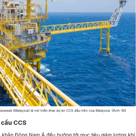
rawak (Malaysia) là nơi triển khai dự án CCS đầu tiên của Malaysia. (Ảnh: NS
u cầu CCS
n khắp Đông Nam Á đều hướng tới mục tiêu giảm lượng khí