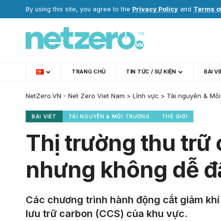
By using this site, you agree to the
Privacy Policy
and
Terms o
TRANG CHỦ
TIN TỨC / SỰ KIỆN
BÀI V
NetZero.VN - Net Zero Viet Nam
>
Lĩnh vực
>
Tài nguyên & Môi
BÀI VIẾT
TÀI NGUYÊN & MÔI TRƯỜNG
THẾ GIỚI
Thị trường thu tr
nhưng không dễ đ
Các chương trình hành động cắt giảm khí 
lưu trữ carbon (CCS) của khu vực.