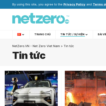
By using this site, you agree to the
Privacy Policy
and
Terms o
TRANG CHỦ
TIN TỨC / SỰ KIỆN
BÀI V
NetZero.VN - Net Zero Viet Nam
>
Tin tức
Tin tức