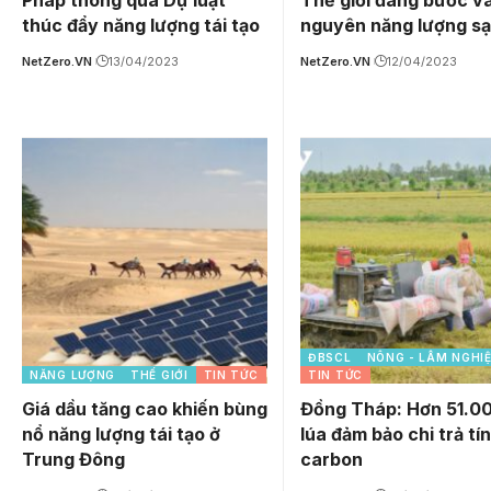
Pháp thông qua Dự luật
Thế giới đang bước v
thúc đẩy năng lượng tái tạo
nguyên năng lượng s
NetZero.VN
13/04/2023
NetZero.VN
12/04/2023
ĐBSCL
NÔNG - LÂM NGHI
NĂNG LƯỢNG
THẾ GIỚI
TIN TỨC
TIN TỨC
Giá dầu tăng cao khiến bùng
Đồng Tháp: Hơn 51.0
nổ năng lượng tái tạo ở
lúa đảm bảo chi trả tín
Trung Đông
carbon