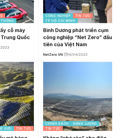
ỨC
CÔNG NGHIỆP
TIN TỨC
O THÔNG
TP HỒ CHÍ MINH
đẩy cỗ máy
Bình Dương phát triển cụm
a Trung Quốc
công nghiệp “Net Zero” đầu
tiên của Việt Nam
/2023
NetZero.VN
14/04/2023
CHÍNH SÁCH
NĂNG LƯỢNG
Ế GIỚI
TIN TỨC
TIN TỨC