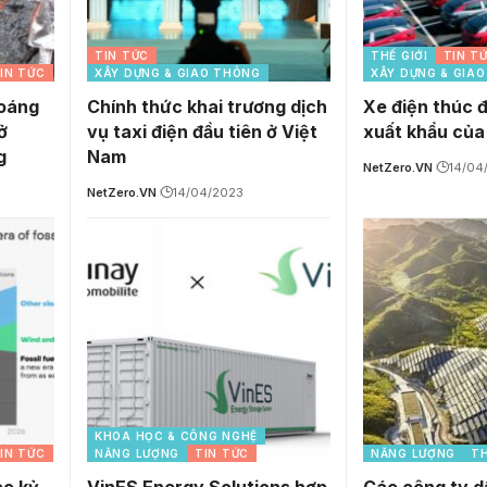
TIN TỨC
THẾ GIỚI
TIN T
IN TỨC
XÂY DỰNG & GIAO THÔNG
XÂY DỰNG & GIA
hoáng
Chính thức khai trương dịch
Xe điện thúc 
ở
vụ taxi điện đầu tiên ở Việt
xuất khẩu củ
g
Nam
NetZero.VN
14/04
NetZero.VN
14/04/2023
KHOA HỌC & CÔNG NGHỆ
IN TỨC
NĂNG LƯỢNG
TIN TỨC
NĂNG LƯỢNG
TH