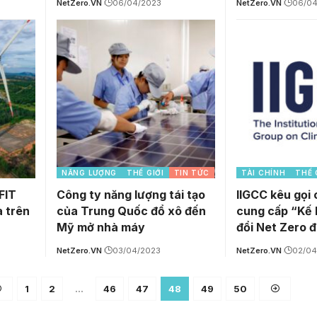
NetZero.VN
06/04/2023
NetZero.VN
06/04
NĂNG LƯỢNG
THẾ GIỚI
TIN TỨC
TÀI CHÍNH
THẾ 
FIT
Công ty năng lượng tái tạo
IIGCC kêu gọi
a trên
của Trung Quốc đổ xô đến
cung cấp “Kế
Mỹ mở nhà máy
đổi Net Zero đ
NetZero.VN
03/04/2023
NetZero.VN
02/04
1
2
…
46
47
48
49
50