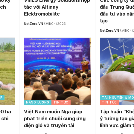
ào kỷ
VinES Energy Solutions hợp
Các công ty 
ạch
tác với Altinay
đầu Trung Qu
Elektromobilite
đầu tư vào năn
tạo
NetZero.VN
11/04/2023
NetZero.VN
11/04
ỆP
TÀI NGUYÊN & M
NĂNG LƯỢNG
TIN TỨC
TIN TỨC
00 ha
Việt Nam muốn Nga giúp
Tập huấn “Kh
 chỉ
phát triển chuỗi cung ứng
ý tưởng tạo gi
điện gió và truyền tải
lĩnh vực giảm 