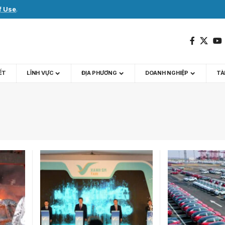
f Use
.
IẾT
LĨNH VỰC
ĐỊA PHƯƠNG
DOANH NGHIỆP
TÀI