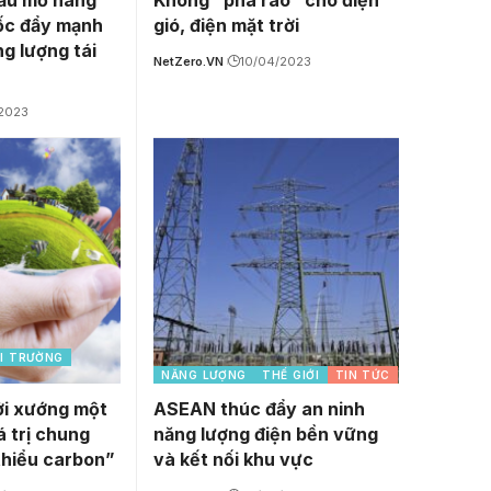
dầu mỏ hàng
Không “phá rào” cho điện
ốc đẩy mạnh
gió, điện mặt trời
g lượng tái
NetZero.VN
10/04/2023
/2023
ÔI TRƯỜNG
NĂNG LƯỢNG
THẾ GIỚI
TIN TỨC
ởi xướng một
ASEAN thúc đẩy an ninh
á trị chung
năng lượng điện bền vững
thiểu carbon”
và kết nối khu vực