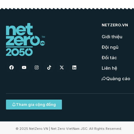
NETZERO.VN
Giới thiệu
Đội ngũ
Đối tác
Liên hệ
Quảng cáo
Tham gia cộng đồng
© 2025 NetZero.VN | Net Zero VietNam JSC. All Rights Reserved.