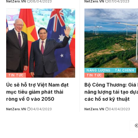
NetZero.VN
08/04/2023
NetZero.VN
07/04/2023
NĂNG LƯỢNG
TÀI CHÍNH
TIN TỨC
TIN TỨC
Úc sẽ hỗ trợ Việt Nam đạt
Bộ Công Thương: Giá 
mục tiêu giảm phát thải
năng lượng tái tạo dự
ròng về 0 vào 2050
các hồ sơ kỹ thuật
NetZero.VN
04/04/2023
NetZero.VN
04/04/2023