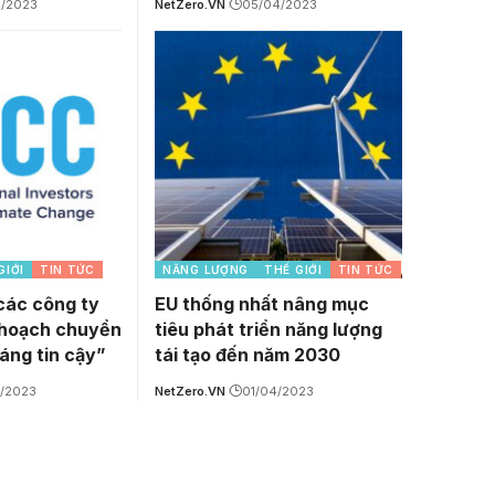
/2023
NetZero.VN
05/04/2023
GIỚI
TIN TỨC
NĂNG LƯỢNG
THẾ GIỚI
TIN TỨC
 các công ty
EU thống nhất nâng mục
 hoạch chuyển
tiêu phát triển năng lượng
áng tin cậy”
tái tạo đến năm 2030
/2023
NetZero.VN
01/04/2023