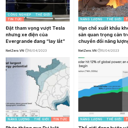
CÔNG NGHIỆP
THẾ GIỚI
TIN TỨC
NĂNG LƯỢNG
THẾ GIỚI
T
Đặt tham vọng vượt Tesla
Hạn chế xuất khẩu k
nhưng xe điện của
sản quan trọng cản tr
Evergrande đang “lay lắt”
chuyển đổi năng lượn
NetZero.VN
16/04/2023
NetZero.VN
15/04/2023
NĂNG LƯỢNG
THẾ GIỚI
TIN TỨC
NĂNG LƯỢNG
THẾ GIỚI
T