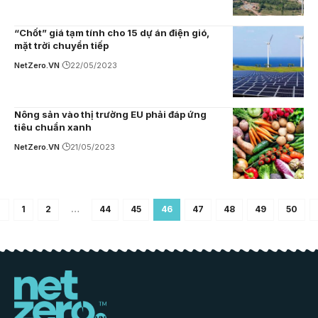
“Chốt” giá tạm tính cho 15 dự án điện gió,
mặt trời chuyển tiếp
NetZero.VN
22/05/2023
Nông sản vào thị trường EU phải đáp ứng
tiêu chuẩn xanh
NetZero.VN
21/05/2023
1
2
…
44
45
46
47
48
49
50