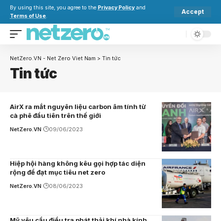
By using this site, you agree to the
Privacy Policy
and
Accept
Terms of Use
.
NetZero.VN - Net Zero Viet Nam
>
Tin tức
Tin tức
AirX ra mắt nguyên liệu carbon âm tính từ
cà phê đầu tiên trên thế giới
NetZero.VN
09/06/2023
Hiệp hội hàng không kêu gọi hợp tác diện
rộng để đạt mục tiêu net zero
NetZero.VN
08/06/2023
Mỹ yêu cầu điều tra phát thải khí nhà kính