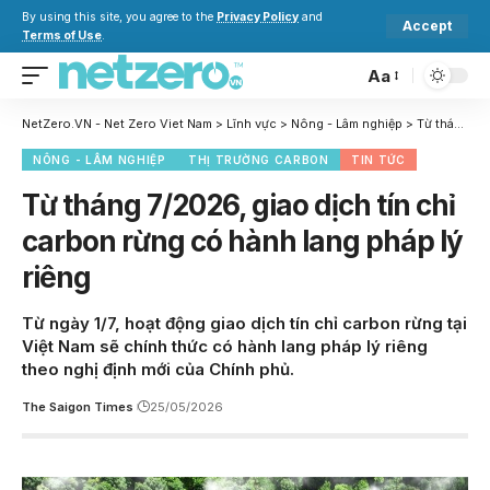
By using this site, you agree to the
Privacy Policy
and
Accept
Terms of Use
.
Aa
NetZero.VN - Net Zero Viet Nam
>
Lĩnh vực
>
Nông - Lâm nghiệp
>
Từ tháng 7/2026, giao dịch tín chỉ carbon rừng có hành lang pháp lý riêng
NÔNG - LÂM NGHIỆP
THỊ TRƯỜNG CARBON
TIN TỨC
Từ tháng 7/2026, giao dịch tín chỉ
carbon rừng có hành lang pháp lý
riêng
Từ ngày 1/7, hoạt động giao dịch tín chỉ carbon rừng tại
Việt Nam sẽ chính thức có hành lang pháp lý riêng
theo nghị định mới của Chính phủ.
The Saigon Times
25/05/2026