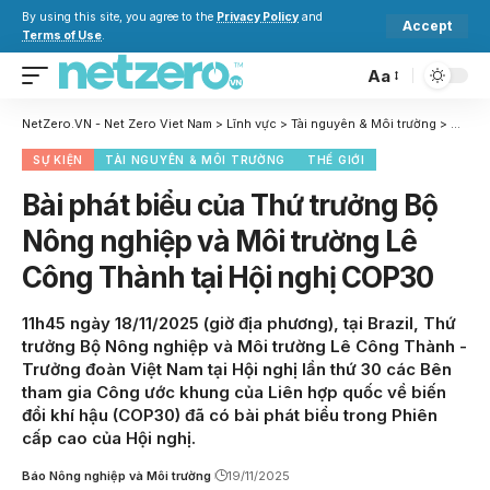
By using this site, you agree to the
Privacy Policy
and
Accept
Terms of Use
.
Aa
NetZero.VN - Net Zero Viet Nam
>
Lĩnh vực
>
Tài nguyên & Môi trường
>
Bài ph
SỰ KIỆN
TÀI NGUYÊN & MÔI TRƯỜNG
THẾ GIỚI
Bài phát biểu của Thứ trưởng Bộ
Nông nghiệp và Môi trường Lê
Công Thành tại Hội nghị COP30
11h45 ngày 18/11/2025 (giờ địa phương), tại Brazil, Thứ
trưởng Bộ Nông nghiệp và Môi trường Lê Công Thành -
Trưởng đoàn Việt Nam tại Hội nghị lần thứ 30 các Bên
tham gia Công ước khung của Liên hợp quốc về biến
đổi khí hậu (COP30) đã có bài phát biểu trong Phiên
cấp cao của Hội nghị.
Báo Nông nghiệp và Môi trường
19/11/2025