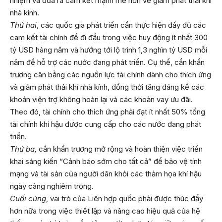
nhiệm và đưa ra cam kết mạnh mẽ hơn về giảm phát thải khí
nhà kính.
Thứ hai
, các quốc gia phát triển cần thực hiện đầy đủ các
cam kết tài chính để đi đầu trong việc huy động ít nhất 300
tỷ USD hàng năm và hướng tới lộ trình 1,3 nghìn tỷ USD mỗi
năm để hỗ trợ các nước đang phát triển. Cụ thể, cần khẩn
trương cân bằng các nguồn lực tài chính dành cho thích ứng
và giảm phát thải khí nhà kính, đồng thời tăng đáng kể các
khoản viện trợ không hoàn lại và các khoản vay ưu đãi.
Theo đó, tài chính cho thích ứng phải đạt ít nhất 50% tổng
tài chính khí hậu được cung cấp cho các nước đang phát
triển.
Thứ ba,
cần khẩn trương mở rộng và hoàn thiện việc triển
khai sáng kiến “Cảnh báo sớm cho tất cả” để bảo vệ tính
mạng và tài sản của người dân khỏi các thảm họa khí hậu
ngày càng nghiêm trọng.
Cuối cùng
, vai trò của Liên hợp quốc phải được thúc đẩy
hơn nữa trong việc thiết lập và nâng cao hiệu quả của hệ