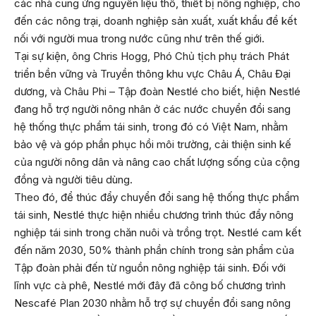
các nhà cung ứng nguyên liệu thô, thiết bị nông nghiệp, cho
đến các nông trại, doanh nghiệp sản xuất, xuất khẩu để kết
nối với người mua trong nước cũng như trên thế giới.
Tại sự kiện, ông Chris Hogg, Phó Chủ tịch phụ trách Phát
triển bền vững và Truyền thông khu vực Châu Á, Châu Đại
dương, và Châu Phi – Tập đoàn Nestlé cho biết, hiện Nestlé
đang hỗ trợ người nông nhân ở các nước chuyển đổi sang
hệ thống thực phẩm tái sinh, trong đó có Việt Nam, nhằm
bảo vệ và góp phần phục hồi môi trường, cải thiện sinh kế
của người nông dân và nâng cao chất lượng sống của cộng
đồng và người tiêu dùng.
Theo đó, để thúc đẩy chuyển đổi sang hệ thống thực phẩm
tái sinh, Nestlé thực hiện nhiều chương trình thúc đẩy nông
nghiệp tái sinh trong chăn nuôi và trồng trọt. Nestlé cam kết
đến năm 2030, 50% thành phần chính trong sản phẩm của
Tập đoàn phải đến từ nguồn nông nghiệp tái sinh. Đối với
lĩnh vực cà phê, Nestlé mới đây đã công bố chương trình
Nescafé Plan 2030 nhằm hỗ trợ sự chuyển đổi sang nông