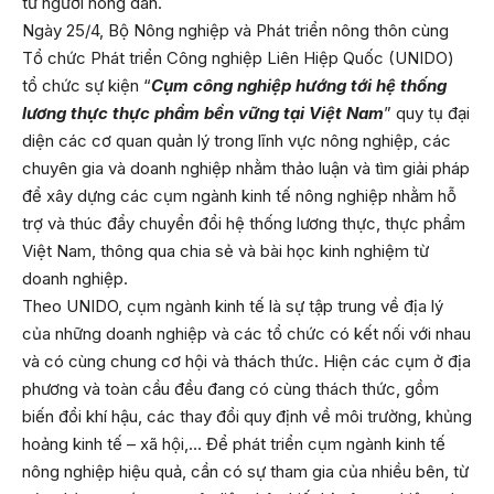
từ người nông dân.
Ngày 25/4, Bộ Nông nghiệp và Phát triển nông thôn cùng
Tổ chức Phát triển Công nghiệp Liên Hiệp Quốc (UNIDO)
tổ chức sự kiện “
Cụm công nghiệp hướng tới hệ thống
lương thực thực phẩm bền vững tại Việt Nam
” quy tụ đại
diện các cơ quan quản lý trong lĩnh vực nông nghiệp, các
chuyên gia và doanh nghiệp nhằm thảo luận và tìm giải pháp
để xây dựng các cụm ngành kinh tế nông nghiệp nhằm hỗ
trợ và thúc đẩy chuyển đổi hệ thống lương thực, thực phẩm
Việt Nam, thông qua chia sẻ và bài học kinh nghiệm từ
doanh nghiệp.
Theo UNIDO, cụm ngành kinh tế là sự tập trung về địa lý
của những doanh nghiệp và các tổ chức có kết nối với nhau
và có cùng chung cơ hội và thách thức. Hiện các cụm ở địa
phương và toàn cầu đều đang có cùng thách thức, gồm
biến đổi khí hậu, các thay đổi quy định về môi trường, khủng
hoảng kinh tế – xã hội,… Để phát triển cụm ngành kinh tế
nông nghiệp hiệu quả, cần có sự tham gia của nhiều bên, từ