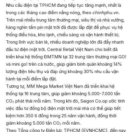
Nhu cầu điện tại TPHCM đang tiếp tục tăng mạnh, nhất là
trong các tháng cao điểm nắng nóng, theo
chinhphu.vn
.
Trên mái nhiều trung tâm thương mại, siêu thị và nhà xưởng,
hàng nghìn tấm pin mặt trời đã được lắp đặt để phục vụ hệ
thống điều hòa, kho lạnh, chiếu sáng và vận hành thiết bị.
Trong lĩnh vực bán lẻ, nhiều doanh nghiệp lớn đã đẩy nhanh
đầu tư điện mặt trời. Central Retail Việt Nam cho biết đã
triển khai hệ thống ĐMTMN tại 32 trung tâm thương mại GO!
và mini go! trên cả nước, giúp giảm bình quân khoảng 14%
lượng điện tiêu thụ và đáp ứng khoảng 30% nhu cầu vận
hành tại mỗi điểm lắp đặt.
Tương tự, MM Mega Market Việt Nam đã triển khai hệ
thống tại 16 trung tâm, giúp giảm khoảng 5.000-7.000 tấn
CO₂ phát thải mỗi năm. Trong khi đó, Saigon Co.op ước tính
việc đầu tư đồng bộ điện mặt trời mái nhà có thể giúp tiết
kiệm hơn 350 tỉ đồng trong 25 năm vận hành, đồng thời
giảm khoảng 5.000 tấn CO₂ mỗi năm.
Theo Tổng công ty Điện lực TPHCM (EVNHCMC), đến nay