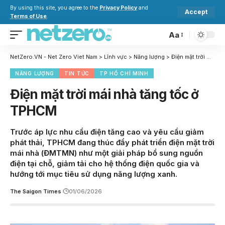
By using this site, you agree to the
Privacy Policy
and
Accept
Terms of Use
.
Aa
NetZero.VN - Net Zero Viet Nam
>
Lĩnh vực
>
Năng lượng
>
Điện mặt trời mái nhà tăng tốc ở TPHCM
NĂNG LƯỢNG
TIN TỨC
TP HỒ CHÍ MINH
Điện mặt trời mái nhà tăng tốc ở
TPHCM
Trước áp lực nhu cầu điện tăng cao và yêu cầu giảm
phát thải, TPHCM đang thúc đẩy phát triển điện mặt trời
mái nhà (ĐMTMN) như một giải pháp bổ sung nguồn
điện tại chỗ, giảm tải cho hệ thống điện quốc gia và
hướng tới mục tiêu sử dụng năng lượng xanh.
The Saigon Times
01/06/2026