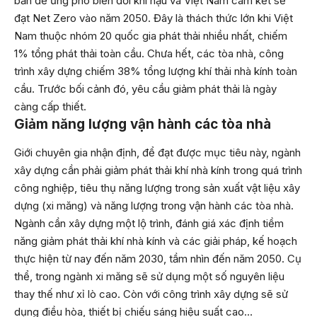
bản để ứng phó biến đổi khí hậu và Việt Nam cam kết sẽ
đạt Net Zero vào năm 2050. Đây là thách thức lớn khi Việt
Nam thuộc nhóm 20 quốc gia phát thải nhiều nhất, chiếm
1% tổng phát thải toàn cầu. Chưa hết, các tòa nhà, công
trình xây dựng chiếm 38% tổng lượng khí thải nhà kính toàn
cầu. Trước bối cảnh đó, yêu cầu giảm phát thải là ngày
càng cấp thiết.
Giảm năng lượng vận hành các tòa nhà
Giới chuyên gia nhận định, để đạt được mục tiêu này, ngành
xây dựng cần phải giảm phát thải khí nhà kính trong quá trình
công nghiệp, tiêu thụ năng lượng trong sản xuất vật liệu xây
dựng (xi măng) và năng lượng trong vận hành các tòa nhà.
Ngành cần xây dựng một lộ trình, đánh giá xác định tiềm
năng giảm phát thải khí nhà kính và các giải pháp, kế hoạch
thực hiện từ nay đến năm 2030, tầm nhìn đến năm 2050. Cụ
thể, trong ngành xi măng sẽ sử dụng một số nguyên liệu
thay thế như xỉ lò cao. Còn với công trình xây dựng sẽ sử
dụng điều hòa, thiết bị chiếu sáng hiệu suất cao…