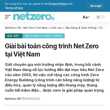
By using this site, you agree to the
Privacy Policy
and
Accept
Terms of Use
.
Aa
NetZero.VN - Net Zero Viet Nam
>
Lĩnh vực
>
Xây dựng & Giao thông
>
Giải bài toán công trình Net Zero tại Việt Nam
BÀI VIẾT
XÂY DỰNG & GIAO THÔNG
Giải bài toán công trình Net Zero
tại Việt Nam
Giới chuyên gia môi trường nhận định, trong bối cảnh
Việt Nam đang nỗ lực hướng đến đạt mục tiêu Net Zero
vào năm 2050, thì việc mở rộng các công trình Zero
Energy Building (công trình cân bằng năng lượng) từ
điều hòa, quản lý năng lượng đến thang máy, thang
cuốn tiết kiệm điện... được xem là giải pháp quan trọng.
NetZero.VN
03/10/2025