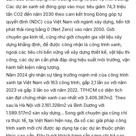
Các dự án xanh sẽ đóng góp vào mục tiêu giảm 74,3 triệu
tấn CO2 đến năm 2030 theo cam kết trong Đóng góp tự
quyết định (NDC) của Việt Nam với ngành xây dựng, tiến tới
phát thải ròng bằng 0 (Net Zero) vào năm 2050. Giới
chuyên gia kinh tế, cũng như giới chuyên gia vật liệu xây
dựng khẳng định, để được công nhận là công trình xanh,
ngoài các tiêu chí bền vững về xây dựng thiết kế, vật liệu thi
công, các dự án cần phải đáp ứng hiệu suất môi trường, vận
hành tiết kiệm năng lượng.
Năm 2024 ghi nhận sự tăng trưởng mạnh mẽ của công trình
xanh tại Việt Nam với 163 công trình, gấp 2,1 lần so với năm
2023 và gấp 3 lần so với năm 2022. TPHCM có diện tích
sàn đạt chứng nhận xanh cao nhất với 3.406.387m2. Theo
sau là Hà Nội với 2.161.328m2 và Bình Dương với
1.589.517m2 sàn xây dựng… Song giới chuyên gia cũng chỉ
ra thực tế, tại Việt Nam hiện nay, đa số các giải pháp công
trình xanh mới chỉ được áp dụng tại các dự án thuộc phân
khúc cao cấp. Đây là nơi khách hàng sẵn sàng chi trả cao