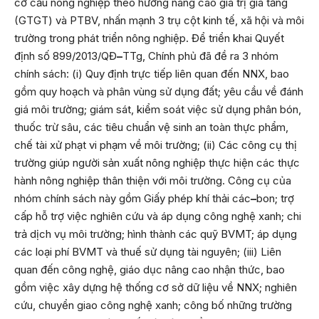
cơ cấu nông nghiệp theo hướng nâng cao giá trị gia tăng
(GTGT) và PTBV, nhấn mạnh 3 trụ cột kinh tế, xã hội và môi
trường trong phát triển nông nghiệp. Để triển khai Quyết
định số 899/2013/QĐ
–
TTg, Chính phủ đã đề ra 3 nhóm
chính sách: (i) Quy định trực tiếp liên quan đến NNX, bao
gồm quy hoạch và phân vùng sử dụng đất; yêu cầu về đánh
giá môi trường; giám sát, kiểm soát việc sử dụng phân bón,
thuốc trừ sâu, các tiêu chuẩn vệ sinh an toàn thực phẩm,
chế tài xử phạt vi phạm về môi trường; (ii) Các công cụ thị
trường giúp người sản xuất nông nghiệp thực hiện các thực
hành nông nghiệp thân thiện với môi trường. Công cụ của
nhóm chính sách này gồm Giấy phép khí thải các
–
bon; trợ
cấp hỗ trợ việc nghiên cứu và áp dụng công nghệ xanh; chi
trả dịch vụ môi trường; hình thành các quỹ BVMT; áp dụng
các loại phí BVMT và thuế sử dụng tài nguyên; (iii) Liên
quan đến công nghệ, giáo dục nâng cao nhận thức, bao
gồm việc xây dựng hệ thống cơ sở dữ liệu về NNX; nghiên
cứu, chuyển giao công nghệ xanh; công bố những trường