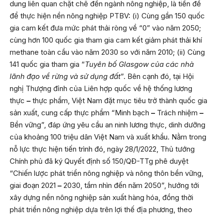
dung liên quan chặt chẽ đến ngành nông nghiệp, là tiền đề
để thực hiện nền nông nghiệp PTBV: (i) Cùng gần 150 quốc
gia cam kết đưa mức phát thải ròng về “0” vào năm 2050;
cùng hơn 100 quốc gia tham gia cam kết giảm phát thải khí
methane toàn cầu vào năm 2030 so với năm 2010; (ii) Cùng
141 quốc gia tham gia “
Tuyên bố Glasgow của các nhà
lãnh đạo về rừng và sử dụng đất
”. Bên cạnh đó, tại Hội
nghị Thượng đỉnh của Liên hợp quốc về hệ thống lương
thực
–
thực phẩm, Việt Nam đặt mục tiêu trở thành quốc gia
sản xuất, cung cấp thực phẩm “Minh bạch
–
Trách nhiệm
–
Bền vững”, đáp ứng yêu cầu an ninh lương thực, dinh dưỡng
của khoảng 100 triệu dân Việt Nam và xuất khẩu. Nằm trong
nỗ lực thực hiện tiến trình đó, ngày 28/1/2022, Thủ tướng
Chính phủ đã ký Quyết định số 150/QĐ-TTg phê duyệt
“Chiến lược phát triển nông nghiệp và nông thôn bền vững,
giai đoạn 2021
–
2030, tầm nhìn đến năm 2050”, hướng tới
xây dựng nền nông nghiệp sản xuất hàng hóa, đồng thời
phát triển nông nghiệp dựa trên lợi thế địa phương, theo