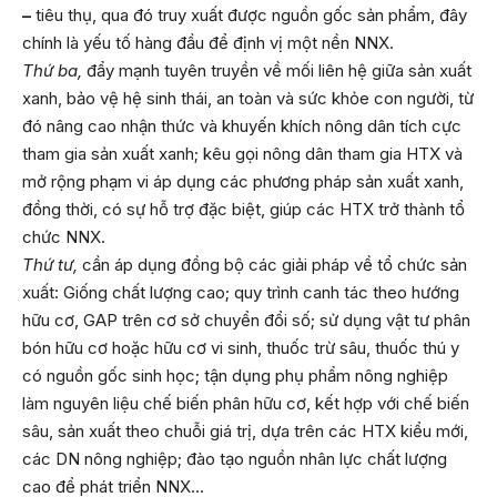
–
tiêu thụ, qua đó truy xuất được nguồn gốc sản phẩm, đây
chính là yếu tố hàng đầu để định vị một nền NNX.
Thứ ba,
đẩy mạnh tuyên truyền về mối liên hệ giữa sản xuất
xanh, bảo vệ hệ sinh thái, an toàn và sức khỏe con người, từ
đó nâng cao nhận thức và khuyến khích nông dân tích cực
tham gia sản xuất xanh; kêu gọi nông dân tham gia HTX và
mở rộng phạm vi áp dụng các phương pháp sản xuất xanh,
đồng thời, có sự hỗ trợ đặc biệt, giúp các HTX trở thành tổ
chức NNX.
Thứ tư,
cần áp dụng đồng bộ các giải pháp về tổ chức sản
xuất: Giống chất lượng cao; quy trình canh tác theo hướng
hữu cơ, GAP trên cơ sở chuyển đổi số; sử dụng vật tư phân
bón hữu cơ hoặc hữu cơ vi sinh, thuốc trừ sâu, thuốc thú y
có nguồn gốc sinh học; tận dụng phụ phẩm nông nghiệp
làm nguyên liệu chế biến phân hữu cơ, kết hợp với chế biến
sâu, sản xuất theo chuỗi giá trị, dựa trên các HTX kiểu mới,
các DN nông nghiệp; đào tạo nguồn nhân lực chất lượng
cao để phát triển NNX…