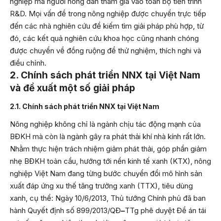
nghiệp mà người nông dân tham gia vào toàn bộ tiến trình
R&D. Mọi vấn đề trong nông nghiệp được chuyển trực tiếp
đến các nhà nghiên cứu để kiếm tìm giải pháp phù hợp, từ
đó, các kết quả nghiên cứu khoa học cũng nhanh chóng
được chuyển về đồng ruộng để thử nghiệm, thích nghi và
điều chỉnh.
2. Chính sách phát triển NNX tại Việt Nam
và đề xuất một số giải pháp
2.1. Chính sách phát triển NNX tại Việt Nam
Nông nghiệp không chỉ là ngành chịu tác động mạnh của
BĐKH mà còn là ngành gây ra phát thải khí nhà kính rất lớn.
Nhằm thực hiện trách nhiệm giảm phát thải, góp phần giảm
nhẹ BĐKH toàn cầu, hướng tới nền kinh tế xanh (KTX), nông
nghiệp Việt Nam đang từng bước chuyển đổi mô hình sản
xuất đáp ứng xu thế tăng trưởng xanh (TTX), tiêu dùng
xanh, cụ thể: Ngày 10/6/2013, Thủ tướng Chính phủ đã ban
hành Quyết định số 899/2013/QĐ
–
TTg phê duyệt Đề án tái