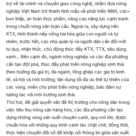
trợ về tài chính và chuyển giao công nghệ, nhằm đưa nông
nghiệp Việt Nam trở thành hình mẫu về phát triển NNX, các
–
bon thấp, an toàn thực phẩm, nâng cao năng lực cạnh tranh
trong chuỗi nông sản toàn cầu. Ngoài ra, xây dựng nền
KTX, hình thành nếp sống hài hòa giữa con người và tự
nhiên, trước hết, các nhà quản lý và người dân cần đổi mới
tư duy, nhận thức, chủ động thúc đẩy KTX, TTX, tiêu dùng
xanh… Bên cạnh đó, ngành nông nghiệp và các địa phương
cần tạo đột phá, thúc đẩy phát triển nông nghiệp sinh thái
theo hướng đa giá trị, đa ngành, lồng ghép các giá trị kinh
tế, xã hội và môi trường; tận dụng tối đa ưu thế tự nhiên của
các vùng, miền cho phát triển nông nghiệp, bảo đảm sự
tương tác với môi trường sinh thái.
Thứ hai,
để giải quyết vấn đề thị trường cho nông dân trong
việc tiêu thụ nông sản hàng hóa, các địa phương cần tạo
dựng những vùng sản xuất chuyên canh, quy mô lớn, được
chuẩn hóa với những quy trình canh tác chặt chẽ; đồng thời,
thực hiện chuyển đổi số để khớp nối thông tin giữa sản xuất