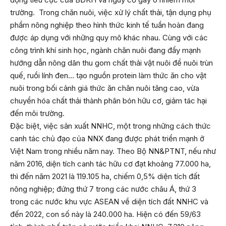
trường. Trong chăn nuôi, việc xử lý chất thải, tận dụng phụ
phẩm nông nghiệp theo hình thức kinh tế tuần hoàn đang
được áp dụng với những quy mô khác nhau. Cùng với các
công trình khí sinh học, ngành chăn nuôi đang đẩy mạnh
hướng dẫn nông dân thu gom chất thải vật nuôi để nuôi trùn
quế, ruồi lính đen… tạo nguồn protein làm thức ăn cho vật
nuôi trong bối cảnh giá thức ăn chăn nuôi tăng cao, vừa
chuyển hóa chất thải thành phân bón hữu cơ, giảm tác hại
đến môi trường.
Đặc biệt, việc sản xuất NNHC, một trong những cách thức
canh tác chủ đạo của NNX đang được phát triển mạnh ở
Việt Nam trong nhiều năm nay. Theo Bộ NN&PTNT, nếu như
năm 2016, diện tích canh tác hữu cơ đạt khoảng 77.000 ha,
thì đến năm 2021 là 119.105 ha, chiếm 0,5% diện tích đất
nông nghiệp; đứng thứ 7 trong các nước châu Á, thứ 3
trong các nước khu vực ASEAN về diện tích đất NNHC và
đến 2022, con số này là 240.000 ha. Hiện có đến 59/63