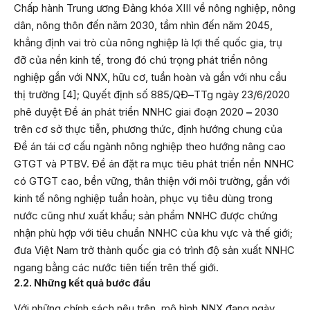
Chấp hành Trung ương Đảng khóa XIII về nông nghiệp, nông
dân, nông thôn đến năm 2030, tầm nhìn đến năm 2045,
khẳng định vai trò của nông nghiệp là lợi thế quốc gia, trụ
đỡ của nền kinh tế, trong đó chú trọng phát triển nông
nghiệp gắn với NNX, hữu cơ, tuần hoàn và gắn với nhu cầu
thị trường [4]; Quyết định số 885/QĐ
–
TTg ngày 23/6/2020
phê duyệt Đề án phát triển NNHC giai đoạn 2020
–
2030
trên cơ sở thực tiễn, phương thức, định hướng chung của
Đề án tái cơ cấu ngành nông nghiệp theo hướng nâng cao
GTGT và PTBV. Đề án đặt ra mục tiêu phát triển nền NNHC
có GTGT cao, bền vững, thân thiện với môi trường, gắn với
kinh tế nông nghiệp tuần hoàn, phục vụ tiêu dùng trong
nước cũng như xuất khẩu; sản phẩm NNHC được chứng
nhận phù hợp với tiêu chuẩn NNHC của khu vực và thế giới;
đưa Việt Nam trở thành quốc gia có trình độ sản xuất NNHC
ngang bằng các nước tiên tiến trên thế giới.
2.2. Những kết quả bước đầu
Với những chính sách nêu trên, mô hình NNX đang ngày