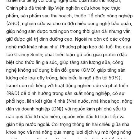
Israel nổi tiếng với công nghệ bảo quản sau thu hoạch,
Chính phủ đã thành lập Viện nghiên cứu khoa học thực
phẩm, sản phẩm sau thu hoạch, thuộc Tổ chức nông nghiệp
(ARO), nghiên cứu và cho ra đời nhiều công nghệ bảo quản,
giúp nông sản được tươi ngon trong thời gian dài nhưng vẫn
giữ được giá trị dinh dưỡng cao. Ngoài ra còn có các công
nghệ mới khác nhau như: Phương pháp kéo dài tuổi thọ của
táo Granny Smith; phát triển loại ngũ cốc giàu protein đặc
biệt cho thức ăn gia súc, giúp tăng sản lượng sữa; công
nghệ không sử dụng biến đổi gene (GMO) giúp tăng sản
lượng các loại cây trồng, tiêu biểu là ngô (lên tới 50%).
Israel còn nổi tiếng với hoạt động nghiên cứu và phát triển
(R&D) để định hướng trong sản xuất nông nghiệp, có sự
phối hợp, liên kết giữa 4 nhà (Nhà nước, nhà khoa học, nông
dân và doanh nghiệp (DN)) với nguồn kinh phí chủ yếu từ
các quỹ đầu tư mạo hiểm, nguồn vốn đầu tư trực tiếp và
gián tiếp nước ngoài. Coi trọng thông tin hai chiều giữa nhà
khoa học và nhà nông qua mạng lưới dịch vụ mở rộng nông