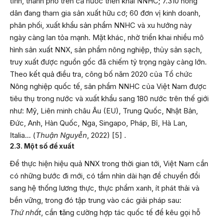
tỉnh, thành phố trên cả nước triển khai NNHC; 7.310 nông
dân đang tham gia sản xuất hữu cơ; 60 đơn vị kinh doanh,
phân phối, xuất khẩu sản phẩm NNHC và xu hướng này
ngày càng lan tỏa mạnh. Mặt khác, nhờ triển khai nhiều mô
hình sản xuất NNX, sản phẩm nông nghiệp, thủy sản sạch,
truy xuất được nguồn gốc đã chiếm tỷ trọng ngày càng lớn.
Theo kết quả điều tra, công bố năm 2020 của Tổ chức
Nông nghiệp quốc tế, sản phẩm NNHC của Việt Nam được
tiêu thụ trong nước và xuất khẩu sang 180 nước trên thế giới
như: Mỹ, Liên minh châu Âu (EU), Trung Quốc, Nhật Bản,
Đức, Anh, Hàn Quốc, Nga, Singapo, Pháp, Bỉ, Hà Lan,
Italia… (
Thuận Nguyễn
, 2022) [5] .
2.3. Một số đề xuất
Để thực hiện hiệu quả NNX trong thời gian tới, Việt Nam cần
có những bước đi mới, có tầm nhìn dài hạn để chuyển đổi
sang hệ thống lương thực, thực phẩm xanh, ít phát thải và
bền vững, trong đó tập trung vào các giải pháp sau:
Thứ nhất
, cần
t
ăng cường hợp tác quốc tế để kêu gọi hỗ