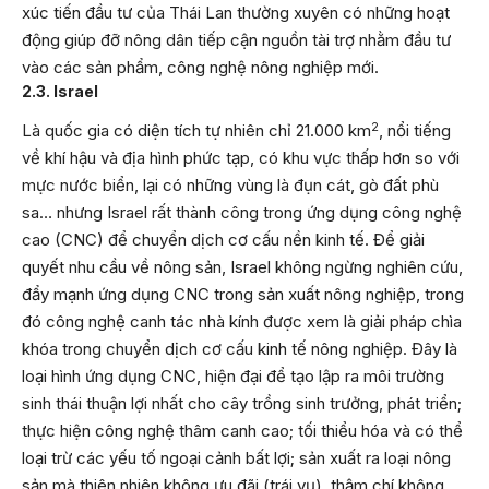
xúc tiến đầu tư của Thái Lan thường xuyên có những hoạt
động giúp đỡ nông dân tiếp cận nguồn tài trợ nhằm đầu tư
vào các sản phẩm, công nghệ nông nghiệp mới.
2.3. Israel
2
Là quốc gia có diện tích tự nhiên chỉ 21.000 km
, nổi tiếng
về khí hậu và địa hình phức tạp, có khu vực thấp hơn so với
mực nước biển, lại có những vùng là đụn cát, gò đất phù
sa… nhưng Israel rất thành công trong ứng dụng công nghệ
cao (CNC) để chuyển dịch cơ cấu nền kinh tế. Để giải
quyết nhu cầu về nông sản, Israel không ngừng nghiên cứu,
đẩy mạnh ứng dụng CNC trong sản xuất nông nghiệp, trong
đó công nghệ canh tác nhà kính được xem là giải pháp chìa
khóa trong chuyển dịch cơ cấu kinh tế nông nghiệp. Đây là
loại hình ứng dụng CNC, hiện đại để tạo lập ra môi trường
sinh thái thuận lợi nhất cho cây trồng sinh trưởng, phát triển;
thực hiện công nghệ thâm canh cao; tối thiểu hóa và có thể
loại trừ các yếu tố ngoại cảnh bất lợi; sản xuất ra loại nông
sản mà thiên nhiên không ưu đãi (trái vụ), thậm chí không