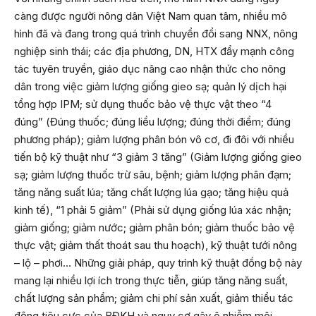
càng được người nông dân Việt Nam quan tâm, nhiều mô
hình đã và đang trong quá trình chuyển đổi sang NNX, nông
nghiệp sinh thái; các địa phương, DN, HTX đẩy mạnh công
tác tuyên truyền, giáo dục nâng cao nhận thức cho nông
dân trong việc giảm lượng giống gieo sạ; quản lý dịch hại
tổng hợp IPM; sử dụng thuốc bảo vệ thực vật theo “4
đúng” (Đúng thuốc; đúng liều lượng; đúng thời điểm; đúng
phương pháp); giảm lượng phân bón vô cơ, đi đôi với nhiều
tiến bộ kỹ thuật như “3 giảm 3 tăng” (Giảm lượng giống gieo
sạ; giảm lượng thuốc trừ sâu, bệnh; giảm lượng phân đạm;
tăng năng suất lúa; tăng chất lượng lúa gạo; tăng hiệu quả
kinh tế), “1 phải 5 giảm” (Phải sử dụng giống lúa xác nhận;
giảm giống; giảm nước; giảm phân bón; giảm thuốc bảo vệ
thực vật; giảm thất thoát sau thu hoạch), kỹ thuật tưới nông
– lộ – phơi… Những giải pháp, quy trình kỹ thuật đồng bộ này
mang lại nhiều lợi ích trong thực tiễn, giúp tăng năng suất,
chất lượng sản phẩm; giảm chi phí sản xuất, giảm thiểu tác
động tiêu cực của BĐKH và nguy cơ gây ô nhiễm môi