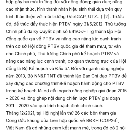
hợp gây hại môi trường đối với cộng đồng; giáo dục; nâng
cao nhận thức, hình thành nhãn hiệu sinh thái dựa trên quy
trình thân thiện với môi trường (VietGAP, UTZ…) [2]. Trước
đó, để thúc đẩy thực hiện PTBV, ngày 31/5/2012, Thủ tướng
Chính phủ đã ký Quyết định số 641/QĐ-TTg thành lập Hội
đồng quốc gia về PTBV và nâng cao năng lực cạnh tranh
trên cơ sở Hội đồng PTBV quốc gia để tham mưu, tư vấn
cho Chính phủ, Thủ tướng Chính phủ kế hoạch PTBV và
nâng cao năng lực cạnh tranh; cơ quan thường trực của Hội
đồng là Bộ Kế hoạch và Đầu tư. Đối với ngành nông nghiệp,
năm 2013, Bộ NN&PTNT đã thành lập Ban Chỉ đạo PTBV để
xây dựng các chương trình/kế hoạch hành động cho PTBV
trong kế hoạch tái cơ cấu ngành nông nghiệp giai đoạn 2015
–
2020 và lồng ghép nội dung chiến lược PTBV giai đoạn
2011
–
2020 vào quá trình hoạch định chính sách.
Tháng 12/2021, tại Hội nghị lần thứ 26 các bên tham gia
Công ước khung của Liên hợp quốc về BĐKH (COP26),
Việt Nam đã có những cam kết mạnh mẽ, trong đó có 2 nội