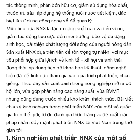
tác thông minh, phân bón hữu cơ, giảm sử dụng hóa chất,
thuốc trừ sâu, áp dụng hệ thống tưới nước tiết kiệm, đặc
biệt là sử dụng công nghệ số để quản lý.
Mục tiêu của NNX là tạo ra năng suất cao và bền vững,
giảm tác động tiêu cực đến môi trường, bảo vệ đa dạng
sinh học, cải thiện chất lượng đời sống của người nông dân.
Sản xuất NNX dựa trên tiền đề tôn trọng tự nhiên, với mục
tiêu phối hợp giữa lợi ích về kinh tế – xã hội và sinh thái,
đồng thời, áp dụng tiến bộ khoa học kỹ thuật, công nghệ
hiện đại để tích cực tham gia vào quá trình phát triển, nhân
giống. Thúc đẩy sản xuất xanh trong nông nghiệp mở ra cơ
hội lớn, vừa góp phần nâng cao năng suất, vừa BVMT,
nhưng cũng đứng trước nhiều khó khăn, thách thức. Bài viết
chia sẻ kinh nghiệm trong phát triển NNX của một số quốc
gia trên thế giới, từ đó đánh giá thực trạng và đề xuất giải
pháp nhằm đẩy mạnh phát triển NNX tại Việt Nam trong thời
gian tới.
1. Kinh nghiệm phát triển NNX của một số