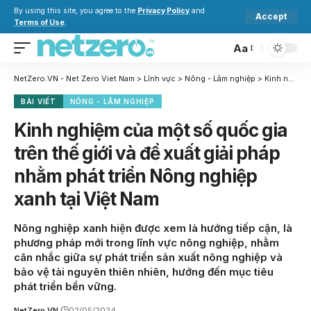
By using this site, you agree to the
Privacy Policy
and
Accept
Terms of Use
.
Aa
NetZero.VN - Net Zero Viet Nam
>
Lĩnh vực
>
Nông - Lâm nghiệp
>
Kinh nghiệm của một số quốc gia trên thế giới và đề xuất giải pháp nhằm phát triển Nông nghiệp xanh tại Việt Nam
BÀI VIẾT
NÔNG - LÂM NGHIỆP
Kinh nghiệm của một số quốc gia
trên thế giới và đề xuất giải pháp
nhằm phát triển Nông nghiệp
xanh tại Việt Nam
Nông nghiệp xanh hiện được xem là hướng tiếp cận, là
phương pháp mới trong lĩnh vực nông nghiệp, nhằm
cân nhắc giữa sự phát triển sản xuất nông nghiệp và
bảo vệ tài nguyên thiên nhiên, hướng đến mục tiêu
phát triển bền vững.
NetZero.VN
02/05/2024