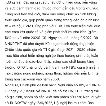
hướng hiện đại, năng suất, chất lượng, hiệu quả, bền vững
và sức cạnh tranh cao, thuộc nhóm dẫn đầu trong khu vực
cũng như trên thế giới, đảm bảo vững chắc an ninh lương
thực quốc gia, góp phần quan trọng trong việc ổn định kinh
tế
–
xã hội, BVMT, ứng phó với BĐKH và thực hiện hiệu quả
các cam kết quốc tế về giảm phát thải khí nhà kính (giảm
10% so với năm 2020) [3]. Ngay sau đó, tháng 9/2022, Bộ
NN&PTNT đã phê duyệt Kế hoạch hành động thực hiện
Chiến lược quốc gia về TTX giai đoạn 2021
–
2030, nhằm
mục tiêu phát triển nông nghiệp theo hướng sinh thái, tuần
hoàn, phát thải các
–
bon thấp, nâng cao chất lượng tăng
trưởng, GTGT, năng lực cạnh tranh và PTBV; giảm ô nhiễm
môi trường nông nghiệp, nông thôn, hướng đến nền kinh tế
trung hòa các
–
bon vào năm 2050.
Ngoài ra, Chính phủ đã ban hành Nghị định số 109/2018/NĐ-
CP ngày 29/8/2018 về NNHC để hỗ trợ DN, HTX, trang trại,
hộ gia đình, nhóm hộ sản xuất sản phẩm hữu cơ; Nghị quyết
số 19-NQ/TW ngày 16/6/2022, Hội nghị lần thứ năm Ban