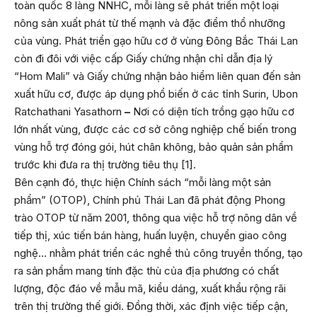
toàn quốc 8 làng NNHC, mỗi làng sẽ phát triển một loại
nông sản xuất phát từ thế mạnh và đặc điểm thổ nhưỡng
của vùng. Phát triển gạo hữu cơ ở vùng Đông Bắc Thái Lan
còn đi đôi với việc cấp Giấy chứng nhận chỉ dẫn địa lý
“Hom Mali” và Giấy chứng nhận bảo hiểm liên quan đến sản
xuất hữu cơ, được áp dụng phổ biến ở các tỉnh Surin, Ubon
Ratchathani Yasathorn
–
Nơi có diện tích trồng gạo hữu cơ
lớn nhất vùng, được các cơ sở công nghiệp chế biến trong
vùng hỗ trợ đóng gói, hút chân không, bảo quản sản phẩm
trước khi đưa ra thị trường tiêu thụ [1].
Bên cạnh đó, thực hiện Chính sách “mỗi làng một sản
phẩm” (OTOP), Chính phủ Thái Lan đã phát động Phong
trào OTOP từ năm 2001, thông qua việc hỗ trợ nông dân về
tiếp thị, xúc tiến bán hàng, huấn luyện, chuyển giao công
nghệ… nhằm phát triển các nghề thủ công truyền thống, tạo
ra sản phẩm mang tính đặc thù của địa phương có chất
lượng, độc đáo về mẫu mã, kiểu dáng, xuất khẩu rộng rãi
trên thị trường thế giới. Đồng thời, xác định việc tiếp cận,