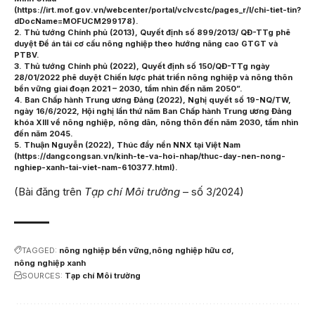
(
https://irt.mof.gov.vn/webcenter/portal/vclvcstc/pages_r/l/chi-tiet-tin?
dDocName=MOFUCM299178
).
2. Thủ tướng Chính phủ (2013), Quyết định số 899/2013/ QĐ-TTg phê
duyệt Đề án tái cơ cấu nông nghiệp theo hướng nâng cao GTGT và
PTBV.
3. Thủ tướng Chính phủ (2022), Quyết định số 150/QĐ-TTg ngày
28/01/2022 phê duyệt Chiến lược phát triển nông nghiệp và nông thôn
bền vững giai đoạn 2021 – 2030, tầm nhìn đến năm 2050”.
4. Ban Chấp hành Trung ương Đảng (2022), Nghị quyết số 19-NQ/TW,
ngày 16/6/2022, Hội nghị lần thứ năm Ban Chấp hành Trung ương Đảng
khóa XIII về nông nghiệp, nông dân, nông thôn đến năm 2030, tầm nhìn
đến năm 2045.
5. Thuận Nguyễn (2022), Thúc đẩy nền NNX tại Việt Nam
(
https://dangcongsan.vn/kinh-te-va-hoi-nhap/thuc-day-nen-nong-
nghiep-xanh-tai-viet-nam-610377.html
).
(Bài đăng trên
Tạp chí Môi trường
– số 3/2024)
TAGGED:
nông nghiệp bền vững
nông nghiệp hữu cơ
nông nghiệp xanh
SOURCES:
Tạp chí Môi trường