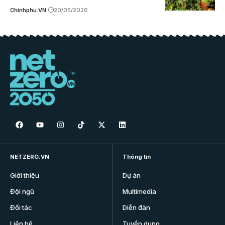
Chinhphu.VN
20/05/2026
NETZERO.VN
Thông tin
Giới thiệu
Dự án
Đội ngũ
Multimedia
Đối tác
Diễn đàn
Liên hệ
Tuyển dụng