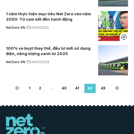
1 năm thực hiện mục tiêu Net Zero vào năm
2050: Từ cam kết đến hành động
NetZero.VN
24/01/2023
100% xe buýt thay thế, đầu tư mới sử dụng
điện, năng lượng xanh từ 2025
NetZero.VN
24/07/2022
1
2
…
40
41
42
43