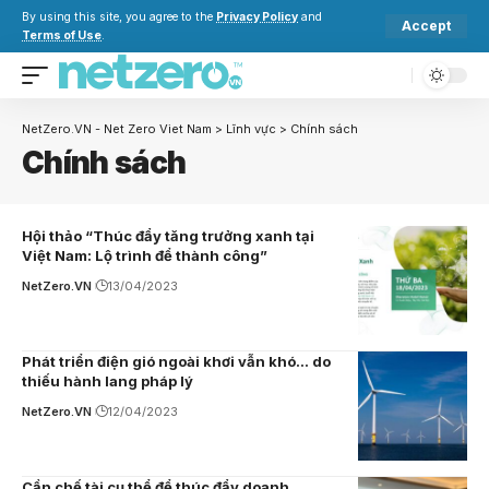
By using this site, you agree to the
Privacy Policy
and
Accept
Terms of Use
.
NetZero.VN - Net Zero Viet Nam
>
Lĩnh vực
>
Chính sách
Chính sách
Hội thảo “Thúc đẩy tăng trưởng xanh tại
Việt Nam: Lộ trình để thành công”
NetZero.VN
13/04/2023
Phát triển điện gió ngoài khơi vẫn khó… do
thiếu hành lang pháp lý
NetZero.VN
12/04/2023
Cần chế tài cụ thể để thúc đẩy doanh