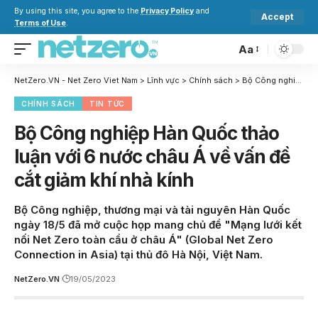
By using this site, you agree to the
Privacy Policy
and
Accept
Terms of Use
.
Aa
NetZero.VN - Net Zero Viet Nam
>
Lĩnh vực
>
Chính sách
>
Bộ Công nghiệp Hàn Quốc thảo luận với 6 nước châu Á về vấn đề cắt giảm khí nhà kính
CHÍNH SÁCH
TIN TỨC
Bộ Công nghiệp Hàn Quốc thảo
luận với 6 nước châu Á về vấn đề
cắt giảm khí nhà kính
Bộ Công nghiệp, thương mại và tài nguyên Hàn Quốc
ngày 18/5 đã mở cuộc họp mang chủ đề "Mạng lưới kết
nối Net Zero toàn cầu ở châu Á" (Global Net Zero
Connection in Asia) tại thủ đô Hà Nội, Việt Nam.
NetZero.VN
19/05/2023