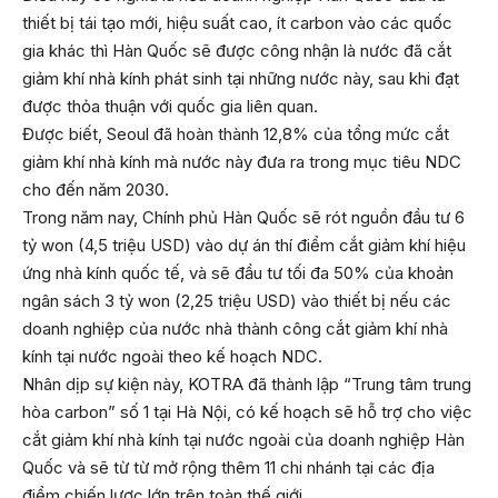
thiết bị tái tạo mới, hiệu suất cao, ít carbon vào các quốc
gia khác thì Hàn Quốc sẽ được công nhận là nước đã cắt
giảm khí nhà kính phát sinh tại những nước này, sau khi đạt
được thỏa thuận với quốc gia liên quan.
Được biết, Seoul đã hoàn thành 12,8% của tổng mức cắt
giảm khí nhà kính mà nước này đưa ra trong mục tiêu NDC
cho đến năm 2030.
Trong năm nay, Chính phủ Hàn Quốc sẽ rót nguồn đầu tư 6
tỷ won (4,5 triệu USD) vào dự án thí điểm cắt giảm khí hiệu
ứng nhà kính quốc tế, và sẽ đầu tư tối đa 50% của khoản
ngân sách 3 tỷ won (2,25 triệu USD) vào thiết bị nếu các
doanh nghiệp của nước nhà thành công cắt giảm khí nhà
kính tại nước ngoài theo kế hoạch NDC.
Nhân dịp sự kiện này, KOTRA đã thành lập “Trung tâm trung
hòa carbon” số 1 tại Hà Nội, có kế hoạch sẽ hỗ trợ cho việc
cắt giảm khí nhà kính tại nước ngoài của doanh nghiệp Hàn
Quốc và sẽ từ từ mở rộng thêm 11 chi nhánh tại các địa
điểm chiến lược lớn trên toàn thế giới.