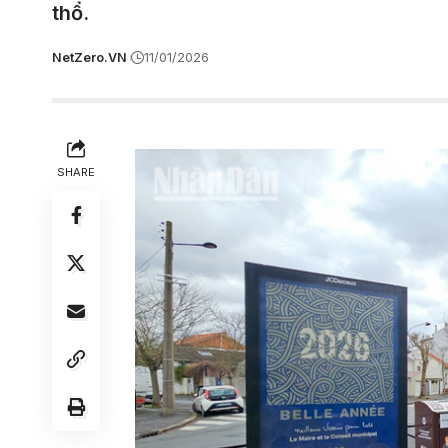
thổ.
NetZero.VN
11/01/2026
SHARE