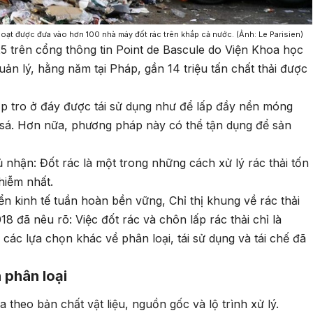
h hoạt được đưa vào hơn 100 nhà máy đốt rác trên khắp cả nước. (Ảnh: Le Parisien)
25 trên cổng thông tin Point de Bascule do Viện Khoa học
ản lý, hằng năm tại Pháp, gần 14 triệu tấn chất thải được
lớp tro ở đáy được tái sử dụng như để lấp đầy nền móng
 sá. Hơn nữa, phương pháp này có thể tận dụng để sản
 nhận: Đốt rác là một trong những cách xử lý rác thải tốn
nhiễm nhất.
n kinh tế tuần hoàn bền vững, Chỉ thị khung về rác thải
 đã nêu rõ: Việc đốt rác và chôn lấp rác thải chỉ là
 các lựa chọn khác về phân loại, tái sử dụng và tái chế đã
 phân loại
a theo bản chất vật liệu, nguồn gốc và lộ trình xử lý.