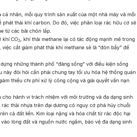
a cá nhân, mỗi quy trình sản xuất của một nhà máy và mỗi
phát thải khí carbon. Do đó, việc phân loại rác hữu cơ sẽ
e từ các bãi chôn lấp.
ư khí CO
, khí thải methane lại có tác động mạnh mẽ trong
2
y, việc cắt giảm phát thải khí methane sẽ là “đòn bẩy” để
 dựng những thành phố “đáng sống” với điều kiện sống
u này đòi hỏi cần phải chung tay tối ưu hóa hệ thống quản
 giảm thiểu chi phí xử lý công cộng và giải quyết vấn nạn
n cho hành vi trách nhiệm với môi trường và đa dạng sinh
i rác thải nhựa trên đại dương có nguy cơ phá hủy chuỗi
trên cả đất liền. Kim loại nặng và hóa chất từ rác độc hại
 vào lòng đất và nguồn nước ngầm, bảo vệ đa dạng sinh