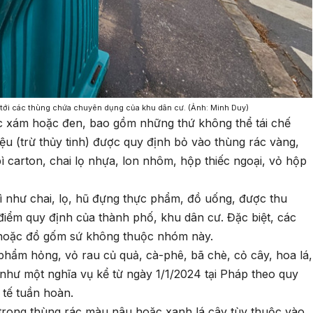
g tới các thùng chứa chuyên dụng của khu dân cư. (Ảnh: Minh Duy)
ác xám hoặc đen, bao gồm những thứ không thể tái chế
 liệu (trừ thủy tinh) được quy định bỏ vào thùng rác vàng,
bì carton, chai lọ nhựa, lon nhôm, hộp thiếc ngoại, vỏ hộp
bì như chai, lọ, hũ đựng thực phẩm, đồ uống, được thu
điểm quy định của thành phố, khu dân cư. Đặc biệt, các
g hoặc đồ gốm sứ không thuộc nhóm này.
phẩm hỏng, vỏ rau củ quả, cà-phê, bã chè, cỏ cây, hoa lá,
như một nghĩa vụ kể từ ngày 1/1/2024 tại Pháp theo quy
 tế tuần hoàn.
trong thùng rác màu nâu hoặc xanh lá cây tùy thuộc vào