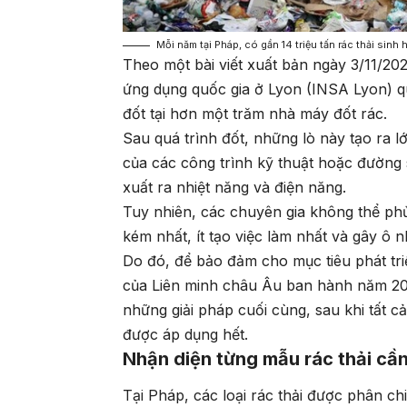
Mỗi năm tại Pháp, có gần 14 triệu tấn rác thải sin
Theo một bài viết xuất bản ngày 3/11/20
ứng dụng quốc gia ở Lyon (INSA Lyon) qu
đốt tại hơn một trăm nhà máy đốt rác.
Sau quá trình đốt, những lò này tạo ra 
của các công trình kỹ thuật hoặc đường
xuất ra nhiệt năng và điện năng.
Tuy nhiên, các chuyên gia không thể phủ
kém nhất, ít tạo việc làm nhất và gây ô 
Do đó, để bảo đảm cho mục tiêu phát triể
của Liên minh châu Âu ban hành năm 2018
những giải pháp cuối cùng, sau khi tất cả
được áp dụng hết.
Nhận diện từng mẫu rác thải cần
Tại Pháp, các loại rác thải được phân chi