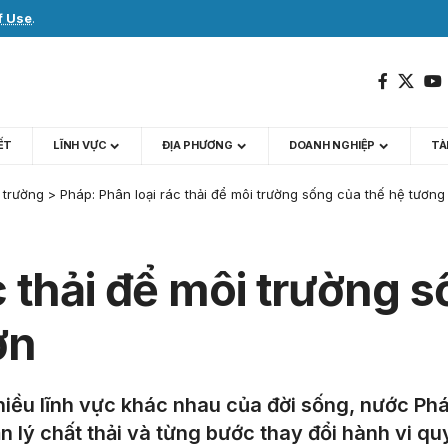
f Use
.
IẾT
LĨNH VỰC
ĐỊA PHƯƠNG
DOANH NGHIỆP
TÀI
 trường
>
Pháp: Phân loại rác thải để môi trường sống của thế hệ tương 
c thải để môi trường 
ơn
iều lĩnh vực khác nhau của đời sống, nước Phá
 lý chất thải và từng bước thay đổi hành vi qu