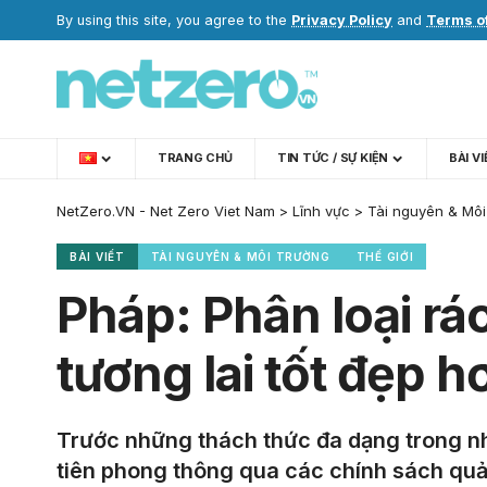
By using this site, you agree to the
Privacy Policy
and
Terms o
TRANG CHỦ
TIN TỨC / SỰ KIỆN
BÀI V
NetZero.VN - Net Zero Viet Nam
>
Lĩnh vực
>
Tài nguyên & Môi
BÀI VIẾT
TÀI NGUYÊN & MÔI TRƯỜNG
THẾ GIỚI
Pháp: Phân loại rá
tương lai tốt đẹp h
Trước những thách thức đa dạng trong nh
tiên phong thông qua các chính sách quản