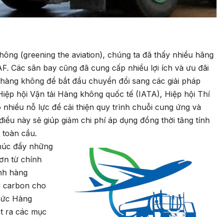
ng (greening the aviation), chúng ta đã thấy nhiều hãng
AF. Các sân bay cũng đã cung cấp nhiều lợi ích và ưu đãi
hàng không để bắt đầu chuyển đổi sang các giải pháp
 Hiệp hội Vận tải Hàng không quốc tế (IATA), Hiệp hội Thí
nhiều nỗ lực để cải thiện quy trình chuỗi cung ứng và
iều này sẽ giúp giảm chi phí áp dụng đồng thời tăng tính
 toàn cầu.
húc đẩy những
ơn từ chính
nh hàng
u carbon cho
hức Hàng
t ra các mục