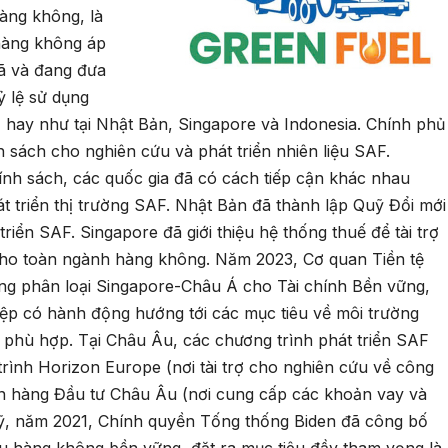
hàng không, là
 hàng không áp
ã và đang đưa
ỷ lệ sử dụng
) hay như tại Nhật Bản, Singapore và Indonesia. Chính phủ
 sách cho nghiên cứu và phát triển nhiên liệu SAF.
hính sách, các quốc gia đã có cách tiếp cận khác nhau
át triển thị trường SAF. Nhật Bản đã thành lập Quỹ Đổi mới
riển SAF. Singapore đã giới thiệu hệ thống thuế để tài trợ
cho toàn ngành hàng không. Năm 2023, Cơ quan Tiền tệ
ng phân loại Singapore-Châu Á cho Tài chính Bền vững,
p có hành động hướng tới các mục tiêu về môi trường
 phù hợp. Tại Châu Âu, các chương trình phát triển SAF
trình Horizon Europe (nơi tài trợ cho nghiên cứu về công
 hàng Đầu tư Châu Âu (nơi cung cấp các khoản vay và
Mỹ, năm 2021, Chính quyền Tống thống Biden đã công bố
ệu hàng không bền vững, đặt ra mục tiêu đầy tham vọng là