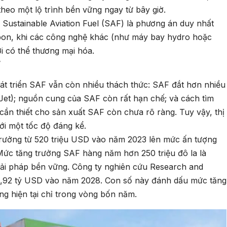
heo một lộ trình bền vững ngay từ bây giờ.
g Sustainable Aviation Fuel (SAF) là phương án duy nhất
on, khi các công nghệ khác (như máy bay hydro hoặc
i có thể thương mại hóa.
F
hát triển SAF vẫn còn nhiều thách thức: SAF đắt hơn nhiều
 (Jet); nguồn cung của SAF còn rất hạn chế; và cách tìm
cần thiết cho sản xuất SAF còn chưa rõ ràng. Tuy vậy, thị
ới một tốc độ đáng kể.
trưởng từ 520 triệu USD vào năm 2023 lên mức ấn tượng
 Mức tăng trưởng SAF hàng năm hơn 250 triệu đô la là
iải pháp bền vững. Công ty nghiên cứu Research and
 3,92 tỷ USD vào năm 2028. Con số này đánh dấu mức tăng
g hiện tại chỉ trong vòng bốn năm.