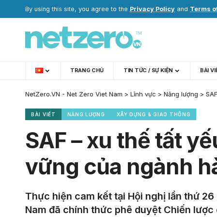
By using this site, you agree to the
Privacy Policy
and
Terms o
TRANG CHỦ
TIN TỨC / SỰ KIỆN
BÀI V
NetZero.VN - Net Zero Viet Nam
>
Lĩnh vực
>
Năng lượng
>
SAF
BÀI VIẾT
NĂNG LƯỢNG
XÂY DỰNG & GIAO THÔNG
SAF – xu thế tất yế
vững của ngành h
Thực hiện cam kết tại Hội nghị lần thứ 2
Nam đã chính thức phê duyệt Chiến lược 