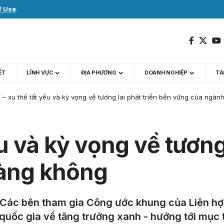
f Use
.
IẾT
LĨNH VỰC
ĐỊA PHƯƠNG
DOANH NGHIỆP
TÀI
 – xu thế tất yếu và kỳ vọng về tương lai phát triển bền vững của ngà
u và kỳ vọng về tương 
àng không
6 Các bên tham gia Công ước khung của Liên hợ
quốc gia về tăng trưởng xanh - hướng tới mục 