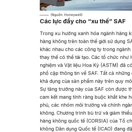
(Nguồn: Honeywell)
Các lực đẩy cho “xu thế” SAF
Trong xu hướng xanh hóa ngành hàng khô
hàng không trên toàn thế giới sử dụng S
khác nhau cho các công ty trong ngành 
thay thế có thể tái tạo. Các tổ chức như
nghiệm và Vật liệu Hoa Kỳ (ASTM) đã có 
phổ cập thông tin về SAF. Tất cả những đ
khả dụng của sản phẩm này trên quy mô
Sự tăng trưởng này của SAF còn được t
cam kết mang tính ràng buộc khắt khe h
phủ, các nhóm môi trường và chính ngà
không. Chương trình bù trừ và giảm thiể
hàng không quốc tế (CORSIA) của Tổ c
không Dân dụng Quốc tế (ICAO) đang đặ