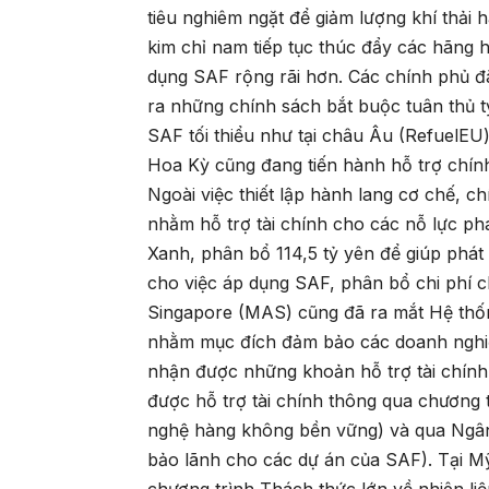
tiêu nghiêm ngặt để giảm lượng khí thải 
kim chỉ nam tiếp tục thúc đẩy các hãng
dụng SAF rộng rãi hơn. Các chính phủ đ
ra những chính sách bắt buộc tuân thủ t
SAF tối thiểu như tại châu Âu (RefuelEU
Hoa Kỳ cũng đang tiến hành hỗ trợ chính
Ngoài việc thiết lập hành lang cơ chế, c
nhằm hỗ trợ tài chính cho các nỗ lực ph
Xanh, phân bổ 114,5 tỷ yên để giúp phát t
cho việc áp dụng SAF, phân bổ chi phí 
Singapore (MAS) cũng đã ra mắt Hệ thố
nhằm mục đích đảm bảo các doanh nghiệ
nhận được những khoản hỗ trợ tài chính
được hỗ trợ tài chính thông qua chương 
nghệ hàng không bền vững) và qua Ngân
bảo lãnh cho các dự án của SAF). Tại 
chương trình Thách thức lớn về nhiên li