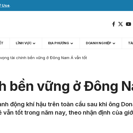
f Use
.
IẾT
LĨNH VỰC
ĐỊA PHƯƠNG
DOANH NGHIỆP
TÀI
 vọng tài chính bền vững ở Đông Nam Á vẫn tốt
ính bền vững ở Đông N
ành động khí hậu trên toàn cầu sau khi ông Do
 vẫn tốt trong năm nay, theo nhận định của gi