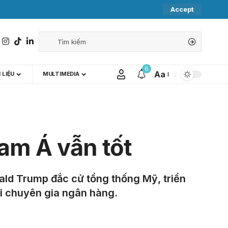
Accept
6
Aa
 LIỆU
MULTIMEDIA
am Á vẫn tốt
nald Trump đắc cử tổng thống Mỹ, triển
ới chuyên gia ngân hàng.