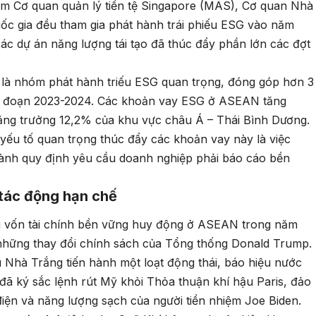
ồm Cơ quan quản lý tiền tệ Singapore (MAS), Cơ quan Nhà
uốc gia đều tham gia phát hành trái phiếu ESG vào năm
các dự án năng lượng tái tạo đã thúc đẩy phần lớn các đợt
g là nhóm phát hành triếu ESG quan trọng, đóng góp hơn 3
giai đoạn 2023-2024. Các khoản vay ESG ở ASEAN tăng
ăng trưởng 12,2% của khu vực châu Á – Thái Bình Dương.
yếu tố quan trọng thúc đẩy các khoản vay này là việc
ành quy định yêu cầu doanh nghiệp phải báo cáo bền
 tác động hạn chế
g vốn tài chính bền vững huy động ở ASEAN trong năm
những thay đổi chính sách của Tổng thống Donald Trump.
 Nhà Trắng tiến hành một loạt động thái, báo hiệu nước
 đã ký sắc lệnh rút Mỹ khỏi Thỏa thuận khí hậu Paris, đảo
iện và năng lượng sạch của người tiền nhiệm Joe Biden.