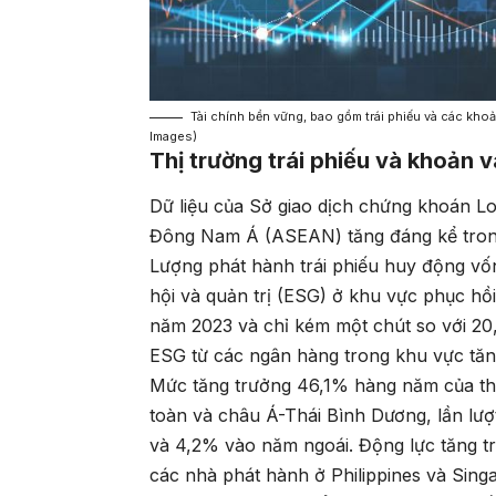
Tài chính bền vững, bao gồm trái phiếu và các kh
Images)
Thị trường trái phiếu và khoản 
Dữ liệu của Sở giao dịch chứng khoán L
Đông Nam Á (ASEAN) tăng đáng kể tro
Lượng phát hành trái phiếu huy động vốn
hội và quản trị (ESG) ở khu vực phục hồi
năm 2023 và chỉ kém một chút so với 20,
ESG từ các ngân hàng trong khu vực tăng
Mức tăng trưởng 46,1% hàng năm của thị
toàn và châu Á-Thái Bình Dương, lần lư
và 4,2% vào năm ngoái. Động lực tăng tr
các nhà phát hành ở Philippines và Sing