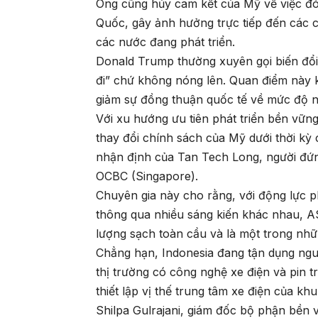
Ông cũng hủy cam kết của Mỹ về việc đó
Quốc, gây ảnh hưởng trực tiếp đến các 
các nước đang phát triển.
Donald Trump thường xuyên gọi biến đổi k
đi” chứ không nóng lên. Quan điểm này 
giảm sự đồng thuận quốc tế về mức độ ng
Với xu hướng ưu tiên phát triển bền vữn
thay đổi chính sách của Mỹ dưới thời k
nhận định của Tan Tech Long, người đứ
OCBC (Singapore).
Chuyên gia này cho rằng, với động lực p
thông qua nhiều sáng kiến khác nhau, 
lượng sạch toàn cầu và là một trong nh
Chẳng hạn, Indonesia đang tận dụng ngu
thị trường có công nghệ xe điện và pin
thiết lập vị thế trung tâm xe điện của khu
Shilpa Gulrajani, giám đốc bộ phận bền