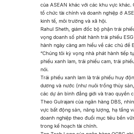
của ASEAN khác với các khu vực khác. 
tổ chức tài chính và doanh nghiệp ở ASE
kinh tế, môi trường và xã hội.
Rahul Sheth, giám đốc bộ phận trái phi
vọng doanh số phát hành trái phiếu ES
hành ngày càng am hiểu về các chủ đề 
“Chúng tôi kỳ vọng nhà phát hành tiếp t
phiếu xanh lam, trái phiếu cam, trái phiế
nói.
Trái phiếu xanh lam là trái phiếu huy độ
dương và nước (như nuôi trồng thủy sản, 
các dự án bình đẳng giới và trao quyền 
Theo Gulrajani của ngân hàng DBS, nhìn 
vực bất động sản, năng lượng, hạ tầng v
doanh nghiệp theo đuổi mục tiêu bền vữ
trong kế hoạch tài chính.
Tan Tech Long của ngân hàng OCBC ghi 