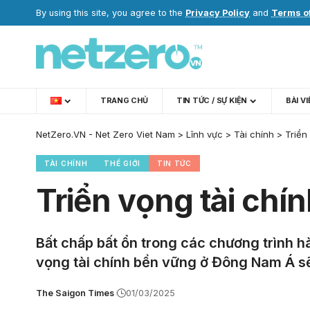
By using this site, you agree to the
Privacy Policy
and
Terms o
TRANG CHỦ
TIN TỨC / SỰ KIỆN
BÀI V
NetZero.VN - Net Zero Viet Nam
>
Lĩnh vực
>
Tài chính
>
Triển
TÀI CHÍNH
THẾ GIỚI
TIN TỨC
Triển vọng tài ch
Bất chấp bất ổn trong các chương trình h
vọng tài chính bền vững ở Đông Nam Á sẽ
The Saigon Times
01/03/2025