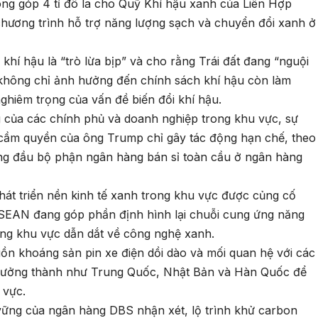
ng góp 4 tỉ đô la cho Quỹ Khí hậu xanh của Liên Hợp
chương trình hỗ trợ năng lượng sạch và chuyển đổi xanh ở
hí hậu là “trò lừa bịp” và cho rằng Trái đất đang “nguội
không chỉ ảnh hưởng đến chính sách khí hậu còn làm
hiêm trọng của vấn đề biến đổi khí hậu.
g của các chính phủ và doanh nghiệp trong khu vực, sự
ỳ cầm quyền của ông Trump chỉ gây tác động hạn chế, theo
ng đầu bộ phận ngân hàng bán sỉ toàn cầu ở ngân hàng
hát triển nền kinh tế xanh trong khu vực được củng cố
ASEAN đang góp phần định hình lại chuỗi cung ứng năng
ững khu vực dẫn dắt về công nghệ xanh.
ồn khoáng sản pin xe điện dồi dào và mối quan hệ với các
 trưởng thành như Trung Quốc, Nhật Bản và Hàn Quốc để
 vực.
 vững của ngân hàng DBS nhận xét, lộ trình khử carbon