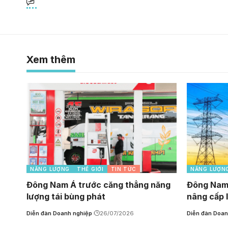
Xem thêm
NĂNG LƯỢNG
THẾ GIỚI
TIN TỨC
NĂNG LƯỢN
Đông Nam Á trước căng thẳng năng
Đông Nam
lượng tái bùng phát
nâng cấp l
Diễn đàn Doanh nghiệp
26/07/2026
Diễn đàn Doan