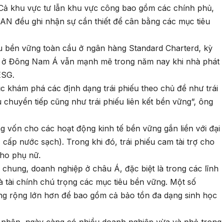
Cả khu vực tư lẫn khu vực công bao gồm các chính phủ,
AN đều ghi nhận sự cần thiết để cân bằng các mục tiêu
ếu bền vững toàn cầu ở ngân hàng Standard Charterd, kỳ
G ở Đông Nam Á vẫn mạnh mẽ trong năm nay khi nhà phát
ESG.
ục khám phá các định dạng trái phiếu theo chủ đề như trái
u chuyển tiếp cũng như trái phiếu liên kết bền vững”, ông
ng vốn cho các hoạt động kinh tế bền vững gắn liền với đại
cấp nước sạch). Trong khi đó, trái phiếu cam tài trợ cho
cho phụ nữ.
chung, doanh nghiệp ở châu Á, đặc biệt là trong các lĩnh
à tài chính chú trọng các mục tiêu bền vững. Một số
ng rộng lớn hơn để bao gồm cả bảo tồn đa dạng sinh học
nhận, ngày càng có nhiều doanh nghiệp vừa và nhỏ trong