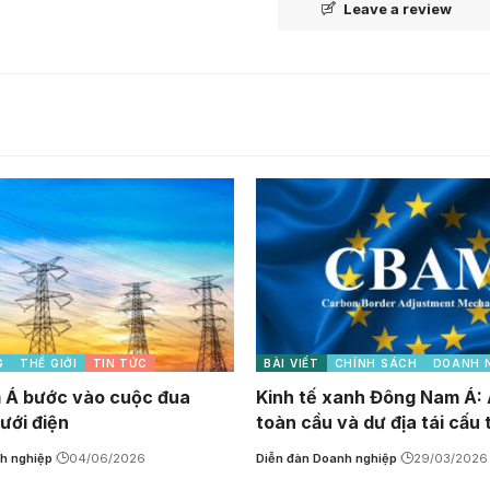
Leave a review
G
THẾ GIỚI
TIN TỨC
BÀI VIẾT
CHÍNH SÁCH
DOANH 
 Á bước vào cuộc đua
Kinh tế xanh Đông Nam Á: 
ưới điện
toàn cầu và dư địa tái cấu 
h nghiệp
04/06/2026
Diễn đàn Doanh nghiệp
29/03/2026