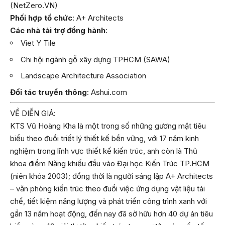
(NetZero.VN)
Phối hợp tổ chức
: A+ Architects
Các nhà tài trợ đồng hành
:
Viet Y Tile
Chi hội ngành gỗ xây dựng TPHCM (SAWA)
Landscape Architecture Association
Đối tác truyền thông
: Ashui.com
VỀ DIỄN GIẢ:
KTS Vũ Hoàng Kha là một trong số những gương mặt tiêu
biểu theo đuổi triết lý thiết kế bền vững, với 17 năm kinh
nghiệm trong lĩnh vực thiết kế kiến trúc, anh còn là Thủ
khoa điểm Năng khiếu đầu vào Đại học Kiến Trúc TP.HCM
(niên khóa 2003); đồng thời là người sáng lập A+ Architects
– văn phòng kiến trúc theo đuổi việc ứng dụng vật liệu tái
chế, tiết kiệm năng lượng và phát triển công trình xanh với
gần 13 năm hoạt động, đến nay đã sở hữu hơn 40 dự án tiêu