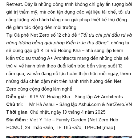
Retreat. Đây là những công trình không chỉ gây ấn tượng bởi
giá trị thẩm mỹ, mà còn tận dụng các vật liệu tái chế, tối ưu
năng lượng vận hành bằng các giải pháp thiết kế thụ động
để giảm tác động đến môi trường.
Tại Cà phê Net Zero số 12 chủ đề “
Tối ưu chi phí đầu tư và
năng lượng bằng giải pháp Kiến trúc thụ động
”, chúng ta
sẽ cùng gặp gỡ KTS Vũ Hoàng Kha – nhà sáng lập kiêm
kiến trúc sư trưởng A+ Architects mang đến những chia sẻ
thú vị về hành trình theo đuổi kiến trúc bền vững suốt 13
năm qua, và vẫn đang nỗ lực hoàn thiện hơn mỗi ngày, thêm
những dấu chân đậm nét trên hành trình hướng đến Net
Zero cùng cộng đồng làm nghề.
Diễn giả
: KTS Vũ Hoàng Kha – Sáng lập A+ Architects
Chủ trì
: Mr Hà Ashui – Sáng lập Ashui.com & NetZero.VN
Thời gian
: Chủ nhật, ngày 13 tháng 4 năm 2025
Địa điểm
: Viet Y Tile – Family Garden (Net Zero Hub
HCMC), 28 Thảo Điền, TP Thủ Đức, TPHCM [
map
]