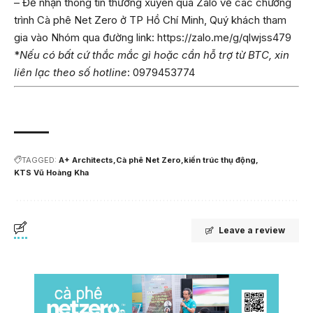
– Để nhận thông tin thường xuyên qua Zalo về các chương
trình Cà phê Net Zero ở TP Hồ Chí Minh, Quý khách tham
gia vào Nhóm qua đường link:
https://zalo.me/g/qlwjss479
*
Nếu có bất cứ thắc mắc gì hoặc cần hỗ trợ từ BTC, xin
liên lạc theo số hotline
: 0979453774
TAGGED:
A+ Architects
Cà phê Net Zero
kiến trúc thụ động
KTS Vũ Hoàng Kha
Leave a review