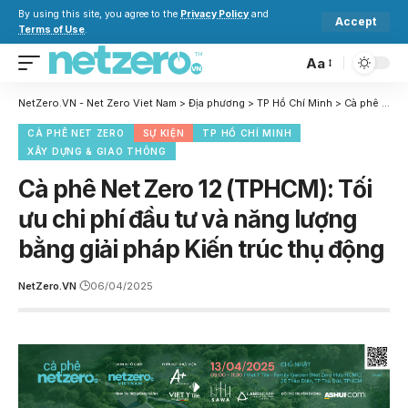
By using this site, you agree to the
Privacy Policy
and
Accept
Terms of Use
.
Aa
NetZero.VN - Net Zero Viet Nam
>
Địa phương
>
TP Hồ Chí Minh
>
Cà phê Net Zero 12 (TPHCM): Tối ưu chi phí đầu tư và năng lượng bằng giải pháp Kiến trúc thụ động
CÀ PHÊ NET ZERO
SỰ KIỆN
TP HỒ CHÍ MINH
XÂY DỰNG & GIAO THÔNG
Cà phê Net Zero 12 (TPHCM): Tối
ưu chi phí đầu tư và năng lượng
bằng giải pháp Kiến trúc thụ động
NetZero.VN
06/04/2025