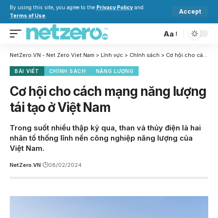
By using this site, you agree to the
Privacy Policy
and
Accept
Terms of Use
.
Aa
NetZero.VN - Net Zero Viet Nam
>
Lĩnh vực
>
Chính sách
>
Cơ hội cho cách mạng năng lượng tái tạo ở Việt Nam
BÀI VIẾT
CHÍNH SÁCH
NĂNG LƯỢNG
Cơ hội cho cách mạng năng lượng
tái tạo ở Việt Nam
Trong suốt nhiều thập kỷ qua, than và thủy điện là hai
nhân tố thống lĩnh nền công nghiệp năng lượng của
Việt Nam.
NetZero.VN
08/02/2024