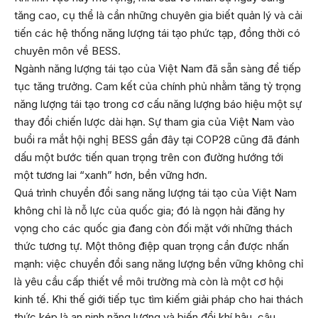
tăng cao, cụ thể là cần những chuyên gia biết quản lý và cải
tiến các hệ thống năng lượng tái tạo phức tạp, đồng thời có
chuyên môn về BESS.
Ngành năng lượng tái tạo của Việt Nam đã sẵn sàng để tiếp
tục tăng trưởng. Cam kết của chính phủ nhằm tăng tỷ trọng
năng lượng tái tạo trong cơ cấu năng lượng báo hiệu một sự
thay đổi chiến lược dài hạn. Sự tham gia của Việt Nam vào
buổi ra mắt hội nghị BESS gần đây tại COP28 cũng đã đánh
dấu một bước tiến quan trọng trên con đường hướng tới
một tương lai “xanh” hơn, bền vững hơn.
Quá trình chuyển đổi sang năng lượng tái tạo của Việt Nam
không chỉ là nỗ lực của quốc gia; đó là ngọn hải đăng hy
vọng cho các quốc gia đang còn đối mặt với những thách
thức tương tự. Một thông điệp quan trọng cần được nhấn
mạnh: việc chuyển đổi sang năng lượng bền vững không chỉ
là yêu cầu cấp thiết về môi trường mà còn là một cơ hội
kinh tế. Khi thế giới tiếp tục tìm kiếm giải pháp cho hai thách
thức kép là an ninh năng lượng và biến đổi khí hậu, câu