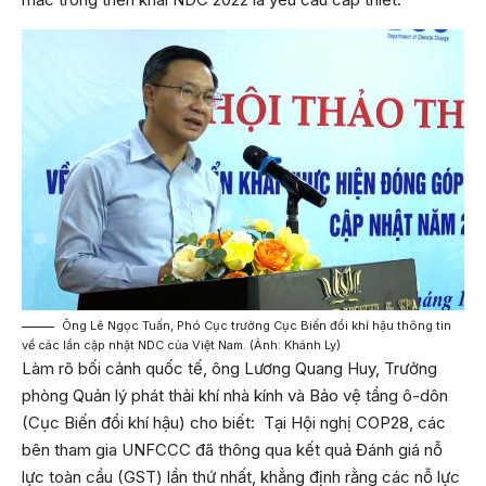
Ông Lê Ngọc Tuấn, Phó Cục trưởng Cục Biến đổi khí hậu thông tin
về các lần cập nhật NDC của Việt Nam. (Ảnh: Khánh Ly)
Làm rõ bối cảnh quốc tế, ông Lương Quang Huy, Trưởng
phòng Quản lý phát thải khí nhà kính và Bảo vệ tầng ô-dôn
(Cục Biến đổi khí hậu) cho biết: Tại Hội nghị COP28, các
bên tham gia UNFCCC đã thông qua kết quả Đánh giá nỗ
lực toàn cầu (GST) lần thứ nhất, khẳng định rằng các nỗ lực