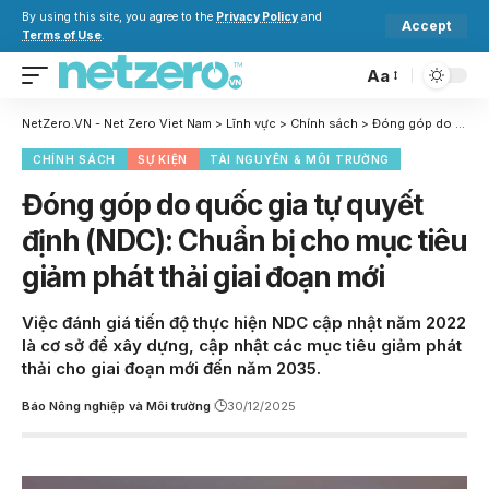
By using this site, you agree to the
Privacy Policy
and
Accept
Terms of Use
.
Aa
NetZero.VN - Net Zero Viet Nam
>
Lĩnh vực
>
Chính sách
>
Đóng góp do quốc gia tự quyết định (NDC): Chuẩn bị cho mục tiêu giảm phát thải giai đoạn mới
CHÍNH SÁCH
SỰ KIỆN
TÀI NGUYÊN & MÔI TRƯỜNG
Đóng góp do quốc gia tự quyết
định (NDC): Chuẩn bị cho mục tiêu
giảm phát thải giai đoạn mới
Việc đánh giá tiến độ thực hiện NDC cập nhật năm 2022
là cơ sở để xây dựng, cập nhật các mục tiêu giảm phát
thải cho giai đoạn mới đến năm 2035.
Báo Nông nghiệp và Môi trường
30/12/2025