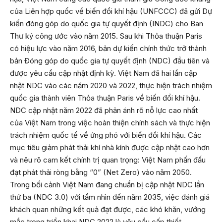
của Liên hợp quốc về biến đổi khí hậu (UNFCCC) đã gửi Dự
kiến đóng góp do quốc gia tự quyết định (INDC) cho Ban
Thư ký công ước vào năm 2015. Sau khi Thỏa thuận Paris
có hiệu lực vào năm 2016, bản dự kiến chính thức trở thành
bản Đóng góp do quốc gia tự quyết định (NDC) đầu tiên và
được yêu cầu cập nhật định kỳ. Việt Nam đã hai lần cập
nhật NDC vào các năm 2020 và 2022, thực hiện trách nhiệm
quốc gia thành viên Thỏa thuận Paris về biến đổi khí hậu.
NDC cập nhật năm 2022 đã phản ánh rõ nỗ lực cao nhất
của Việt Nam trong việc hoàn thiện chính sách và thực hiện
trách nhiệm quốc tế về ứng phó với biến đổi khí hậu. Các
mục tiêu giảm phát thải khí nhà kính được cập nhật cao hơn
và nêu rõ cam kết chính trị quan trọng: Việt Nam phấn đấu
đạt phát thải ròng bằng “0” (Net Zero) vào năm 2050.
Trong bối cảnh Việt Nam đang chuẩn bị cập nhật NDC lần
thứ ba (NDC 3.0) với tầm nhìn đến năm 2035, việc đánh giá
khách quan những kết quả đạt được, các khó khăn, vướng
mắc trong triển khai NDC 2022 là yêu cầu cấp thiết.