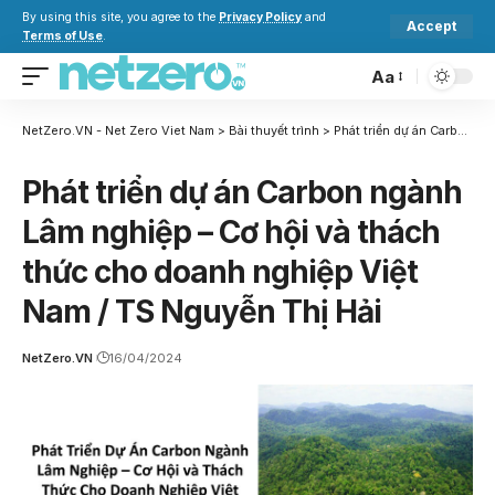
By using this site, you agree to the
Privacy Policy
and
Accept
Terms of Use
.
Aa
NetZero.VN - Net Zero Viet Nam
>
Bài thuyết trình
>
Phát triển dự án Carbon ngành Lâm nghiệp – Cơ hội và thách thức cho doanh nghiệp Việt Nam / TS Nguyễn Thị Hải
Phát triển dự án Carbon ngành
Lâm nghiệp – Cơ hội và thách
thức cho doanh nghiệp Việt
Nam / TS Nguyễn Thị Hải
NetZero.VN
16/04/2024