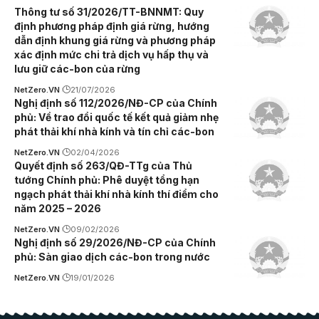
Thông tư số 31/2026/TT-BNNMT: Quy
định phương pháp định giá rừng, hướng
dẫn định khung giá rừng và phương pháp
xác định mức chi trả dịch vụ hấp thụ và
lưu giữ các-bon của rừng
NetZero.VN
21/07/2026
Nghị định số 112/2026/NĐ-CP của Chính
phủ: Về trao đổi quốc tế kết quả giảm nhẹ
phát thải khí nhà kính và tín chỉ các-bon
NetZero.VN
02/04/2026
Quyết định số 263/QĐ-TTg của Thủ
tướng Chính phủ: Phê duyệt tổng hạn
ngạch phát thải khí nhà kính thí điểm cho
năm 2025 – 2026
NetZero.VN
09/02/2026
Nghị định số 29/2026/NĐ-CP của Chính
phủ: Sàn giao dịch các-bon trong nước
NetZero.VN
19/01/2026