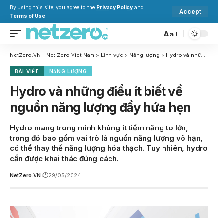
By using this site, you agree to the
Privacy Policy
and
Accept
Terms of Use
.
Aa
NetZero.VN - Net Zero Viet Nam
>
Lĩnh vực
>
Năng lượng
>
Hydro và những điều ít biết về nguồn năng lượng đầy hứa hẹn
BÀI VIẾT
NĂNG LƯỢNG
Hydro và những điều ít biết về
nguồn năng lượng đầy hứa hẹn
Hydro mang trong mình không ít tiềm năng to lớn,
trong đó bao gồm vai trò là nguồn năng lượng vô hạn,
có thể thay thế năng lượng hóa thạch. Tuy nhiên, hydro
cần được khai thác đúng cách.
NetZero.VN
29/05/2024