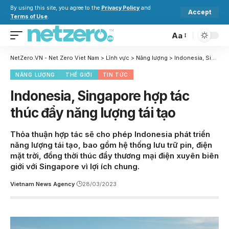
By using this site, you agree to the
Privacy Policy
and
Accept
Terms of Use
.
Aa
NetZero.VN - Net Zero Viet Nam
>
Lĩnh vực
>
Năng lượng
>
Indonesia, Singapore hợp tác thúc đẩy năng lượng tái tạo
NĂNG LƯỢNG
THẾ GIỚI
TIN TỨC
Indonesia, Singapore hợp tác
thúc đẩy năng lượng tái tạo
Thỏa thuận hợp tác sẽ cho phép Indonesia phát triển
năng lượng tái tạo, bao gồm hệ thống lưu trữ pin, điện
mặt trời, đồng thời thúc đẩy thương mại điện xuyên biên
giới với Singapore vì lợi ích chung.
Vietnam News Agency
28/03/2023