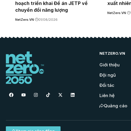
hoạch triển khai Đề án JETP về
xuất nhiê
chuyển đổi năng lượng
NetZero.VN
NetZero.VN
01/08/2026
NETZERO.VN
Giới thiệu
Đội ngũ
Đối tác
Liên hệ
Quảng cáo
Tham gia cộng đồng