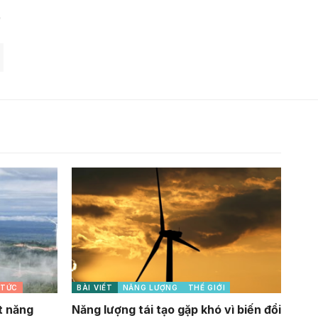
 TỨC
BÀI VIẾT
NĂNG LƯỢNG
THẾ GIỚI
t năng
Năng lượng tái tạo gặp khó vì biến đổi