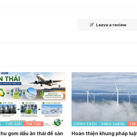
Leave a review
G
THẾ GIỚI
TIN TỨC
CHÍNH SÁCH
NĂNG LƯỢNG
TIN
thu gom dầu ăn thải để sản
Hoàn thiện khung pháp luậ