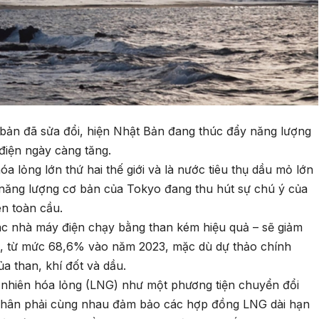
bản đã sửa đổi, hiện Nhật Bản đang thúc đẩy năng lượng
điện ngày càng tăng.
a lỏng lớn thứ hai thế giới và là nước tiêu thụ dầu mỏ lớn
năng lượng cơ bản của Tokyo đang thu hút sự chú ý của
ên toàn cầu.
 các nhà máy điện chạy bằng than kém hiệu quả – sẽ giảm
 từ mức 68,6% vào năm 2023, mặc dù dự thảo chính
a than, khí đốt và dầu.
ự nhiên hóa lỏng (LNG) như một phương tiện chuyển đổi
 nhân phải cùng nhau đảm bảo các hợp đồng LNG dài hạn