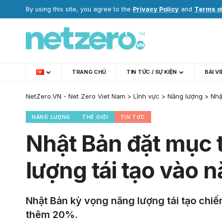
By using this site, you agree to the
Privacy Policy
and
Terms o
TRANG CHỦ
TIN TỨC / SỰ KIỆN
BÀI V
NetZero.VN - Net Zero Viet Nam
>
Lĩnh vực
>
Năng lượng
>
Nhậ
NĂNG LƯỢNG
THẾ GIỚI
TIN TỨC
Nhật Bản đặt mục 
lượng tái tạo vào
Nhật Bản kỳ vọng năng lượng tái tạo chi
thêm 20%.