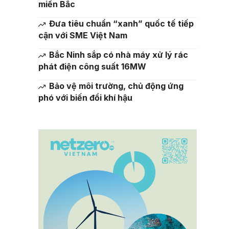
miền Bắc
Đưa tiêu chuẩn “xanh” quốc tế tiếp
cận với SME Việt Nam
Bắc Ninh sắp có nhà máy xử lý rác
phát điện công suất 16MW
Bảo vệ môi trường, chủ động ứng
phó với biến đổi khí hậu