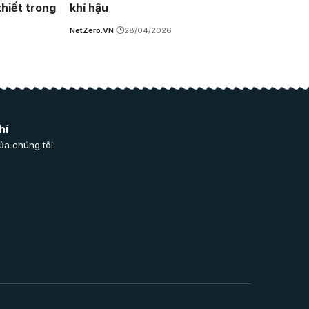
thiết trong
khí hậu
NetZero.VN
28/04/2026
hí
ủa chúng tôi