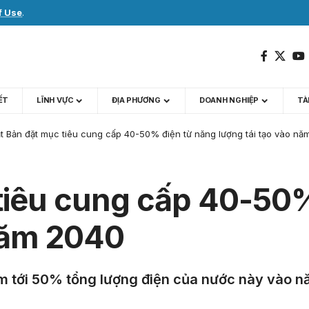
f Use
.
IẾT
LĨNH VỰC
ĐỊA PHƯƠNG
DOANH NGHIỆP
TÀI
t Bản đặt mục tiêu cung cấp 40-50% điện từ năng lượng tái tạo vào nă
tiêu cung cấp 40-50%
 năm 2040
ếm tới 50% tổng lượng điện của nước này vào n